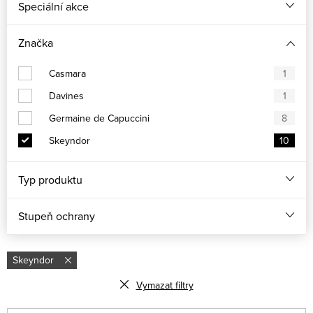
Speciální akce
Značka
Casmara
1
Davines
1
Germaine de Capuccini
8
Skeyndor
10
Typ produktu
Stupeň ochrany
Skeyndor
Vymazat filtry