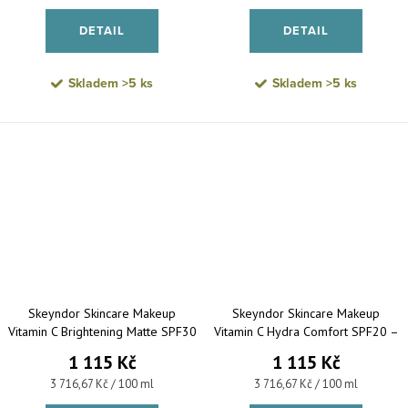
DETAIL
DETAIL
Skladem
>5 ks
Skladem
>5 ks
Skeyndor Skincare Makeup
Skeyndor Skincare Makeup
Vitamin C Brightening Matte SPF30
Vitamin C Hydra Comfort SPF20 –
– rozjasňující a matující make-up
hydratační make-up pro normální
1 115 Kč
1 115 Kč
pro smíšenou a mastnou pleť 30
a suchou pleť 30 ml
Měrná cena:
Měrná cena:
3 716,67 Kč / 100 ml
3 716,67 Kč / 100 ml
ml