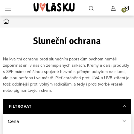
Přejít na obsah
N
Domů
Sluneční ochrana
Na kvalitní ochranu proti slunečním paprskům bychom neměli
zapomínat ani v našich zeměpisných šířkách. Krémy a další produkty
s SPF máme většinou spojené hlavně s přímým pobytem na slunci,
ale jsou potřeba i ve městě. Pleť chráněná proti UVA a UVB záření je
totiž odolnější proti volným radikálům, a tedy i proti tvorbě vrásek
nebo pigmentových skvrn.
FILTROVAT
Cena