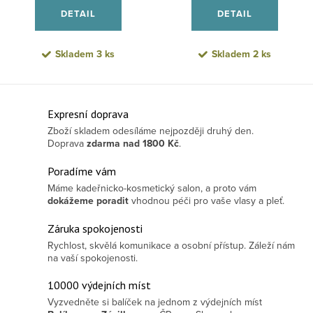
DETAIL
DETAIL
Skladem
3 ks
Skladem
2 ks
Ovládací prvky výpisu
Expresní doprava
Zboží skladem odesíláme nejpozději druhý den.
Doprava
zdarma
nad 1800 Kč
.
Poradíme vám
Máme kadeřnicko-kosmetický salon, a proto vám
dokážeme poradit
vhodnou péči pro vaše vlasy a pleť.
Záruka spokojenosti
Rychlost, skvělá komunikace a osobní přístup. Záleží nám
na vaší spokojenosti.
10000 výdejních míst
Vyzvedněte si balíček na jednom z výdejních míst