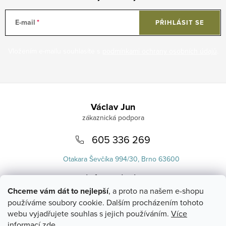
E-mail
PŘIHLÁSIT SE
Vložením e-mailu souhlasíte s
podmínkami ochrany osobních údajů
.
Zápatí
Václav Jun
605 336 269
Otakara Ševčíka 994/30, Brno 63600
info
@
uvlasku.cz
Chceme vám dát to nejlepší
, a proto na našem e-shopu
používáme soubory cookie. Dalším procházením tohoto
webu vyjadřujete souhlas s jejich používáním.
Více
informací zde