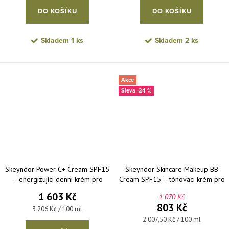
DO KOŠÍKU
DO KOŠÍKU
Skladem
1 ks
Skladem
2 ks
Akce
-24 %
Skeyndor Power C+ Cream SPF15
Skeyndor Skincare Makeup BB
– energizující denní krém pro
Cream SPF15 – tónovací krém pro
normální až suchou pleť 50 ml
všechny typy pleti 40 ml
1 603 Kč
1 070 Kč
803 Kč
Měrná cena:
3 206 Kč / 100 ml
Měrná cena:
2 007,50 Kč / 100 ml