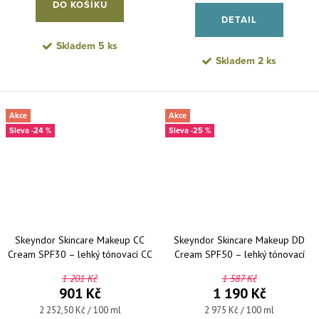
DO KOŠÍKU
DETAIL
Skladem
5 ks
Skladem
2 ks
Akce
Akce
-24 %
-25 %
Skeyndor Skincare Makeup CC
Skeyndor Skincare Makeup DD
Cream SPF30 – lehký tónovací CC
Cream SPF50 – lehký tónovací
krém 40 ml
krém pro všechny typy pleti 40 ml
1 201 Kč
1 587 Kč
901 Kč
1 190 Kč
Měrná cena:
Měrná cena:
2 252,50 Kč / 100 ml
2 975 Kč / 100 ml