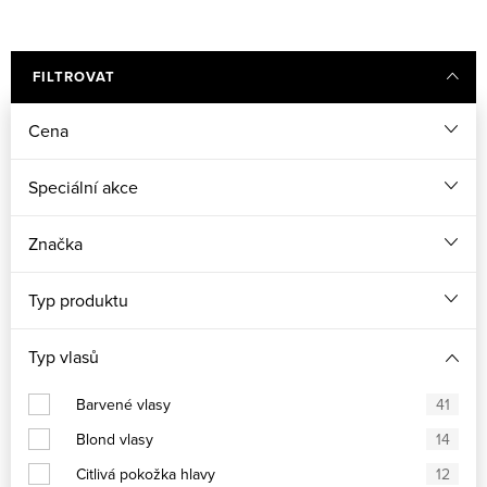
Barvy na vlasy
Kosmetika pro muže
FILTROVAT
Cena
Ochrana vlasů před sluncem
Kosmetické sady
Speciální akce
DÁRKOVÉ ŠEKY
Značka
Typ produktu
Typ vlasů
Barvené vlasy
41
Blond vlasy
14
Citlivá pokožka hlavy
12