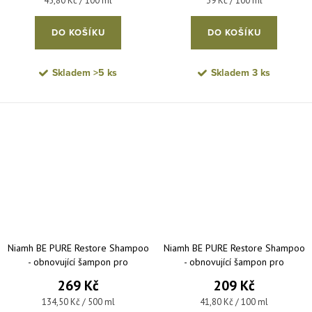
45,80 Kč / 100 ml
39 Kč / 100 ml
DO KOŠÍKU
DO KOŠÍKU
Skladem
>5 ks
Skladem
3 ks
Niamh BE PURE Restore Shampoo
Niamh BE PURE Restore Shampoo
- obnovující šampon pro
- obnovující šampon pro
poškozené a lámavé vlasy 1000
poškozené a lámavé vlasy 500 ml
269 Kč
209 Kč
ml
Měrná cena:
Měrná cena:
134,50 Kč / 500 ml
41,80 Kč / 100 ml