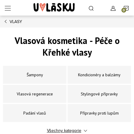
Přejít na obsah
N
VLASY
Vlasová kosmetika - Péče o
Křehké vlasy
Šampony
Kondicionéry a balzámy
Vlasová regenerace
Stylingové přípravky
Padání vlasů
Přípravky proti lupům
Všechny kategorie
Tónovací přípravky
Žehličky, Fény, Kartáče