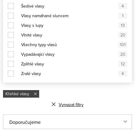
Šedivé vlasy
4
Vlasy namáhané sluncem
1
Vlasy s lupy
13
Vlnité vlasy
20
Všechny typy vlasů
101
Vypadávající vlasy
20
Zplihlé vlasy
12
Zralé vlasy
4
Křehké vlasy
Vymazat filtry
Řazení produktů
Doporučujeme