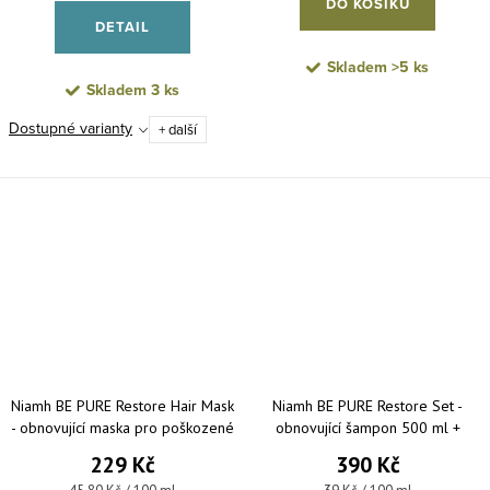
DO KOŠÍKU
DETAIL
Skladem
>5 ks
Skladem
3 ks
Dostupné varianty
+ další
Niamh BE PURE Restore Hair Mask
Niamh BE PURE Restore Set -
- obnovující maska pro poškozené
obnovující šampon 500 ml +
a lámavé vlasy 500 ml
obnovující maska 500 ml
229 Kč
390 Kč
Měrná cena:
Měrná cena: