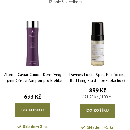
Nejlevnější
12
položek celkem
Nejdražší
Výpis produktů
Nejprodávanější
Abecedně
Alterna Caviar Clinical Densifying
Davines Liquid Spell Reinforcing
– jemný čisticí šampon pro křehké
Bodifying Fluid – bezoplachový
a oslabené vlasy 250 ml
posilující fluid 125 ml
839 Kč
693 Kč
Měrná cena:
671,20 Kč / 100 ml
DO KOŠÍKU
DO KOŠÍKU
Skladem
2 ks
Skladem
>5 ks