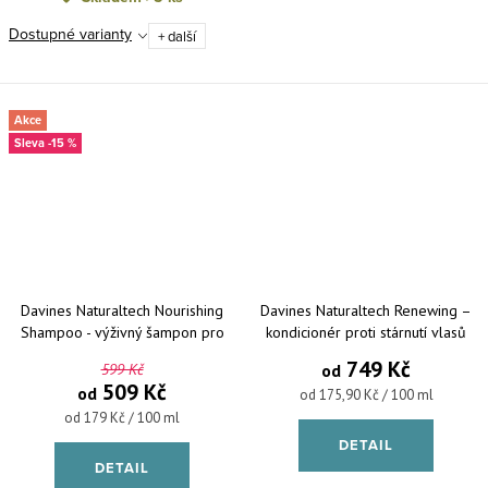
Dostupné varianty
+ další
Akce
-15 %
Davines Naturaltech Nourishing
Davines Naturaltech Renewing –
Shampoo - výživný šampon pro
kondicionér proti stárnutí vlasů
suché a lámavé vlasy
749 Kč
599 Kč
od
509 Kč
od
Měrná cena:
od 175,90 Kč / 100 ml
Měrná cena:
od 179 Kč / 100 ml
DETAIL
DETAIL