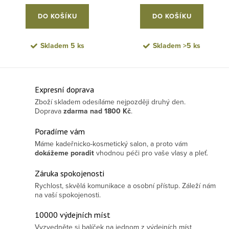
DO KOŠÍKU
DO KOŠÍKU
Skladem
5 ks
Skladem
>5 ks
Ovládací prvky výpisu
Expresní doprava
Zboží skladem odesíláme nejpozději druhý den.
Doprava
zdarma
nad 1800 Kč
.
Poradíme vám
Máme kadeřnicko-kosmetický salon, a proto vám
dokážeme poradit
vhodnou péči pro vaše vlasy a pleť.
Záruka spokojenosti
Rychlost, skvělá komunikace a osobní přístup. Záleží nám
na vaší spokojenosti.
10000 výdejních míst
Vyzvedněte si balíček na jednom z výdejních míst