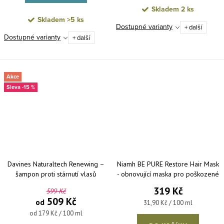
Skladem
2 ks
Skladem
>5 ks
Dostupné varianty
+ další
Dostupné varianty
+ další
Akce
-15 %
Davines Naturaltech Renewing –
Niamh BE PURE Restore Hair Mask
šampon proti stárnutí vlasů
- obnovující maska pro poškozené
a lámavé vlasy 1000 ml
319 Kč
599 Kč
509 Kč
od
Měrná cena:
31,90 Kč / 100 ml
Měrná cena:
od 179 Kč / 100 ml