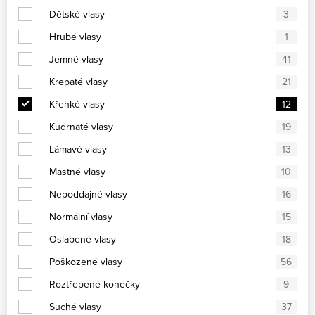
Dětské vlasy
3
Hrubé vlasy
1
Jemné vlasy
41
Krepaté vlasy
21
Křehké vlasy
12
Kudrnaté vlasy
19
Lámavé vlasy
13
Mastné vlasy
10
Nepoddajné vlasy
16
Normální vlasy
15
Oslabené vlasy
18
Poškozené vlasy
56
Roztřepené konečky
9
Suché vlasy
37