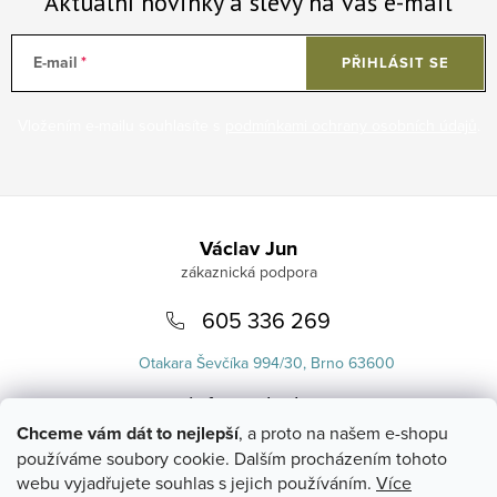
Aktuální novinky a slevy na váš e-mail
E-mail
PŘIHLÁSIT SE
Vložením e-mailu souhlasíte s
podmínkami ochrany osobních údajů
.
Zápatí
Václav Jun
605 336 269
Otakara Ševčíka 994/30, Brno 63600
info
@
uvlasku.cz
Chceme vám dát to nejlepší
, a proto na našem e-shopu
používáme soubory cookie. Dalším procházením tohoto
webu vyjadřujete souhlas s jejich používáním.
Více