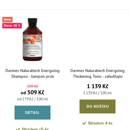
Akce
-15 %
Davines Naturaltech Energizing
Davines Naturaltech Energizing
Shampoo - šampon proti
Thickening Tonic - zahušťující
vypadávání vlasů
tonikum s prevencí proti padání
1 139 Kč
599 Kč
vlasů 100 ml
509 Kč
od
Měrná cena:
1 139 Kč / 100 ml
Měrná cena:
od 179 Kč / 100 ml
DO KOŠÍKU
DETAIL
Skladem
4 ks
Skladem
>5 ks