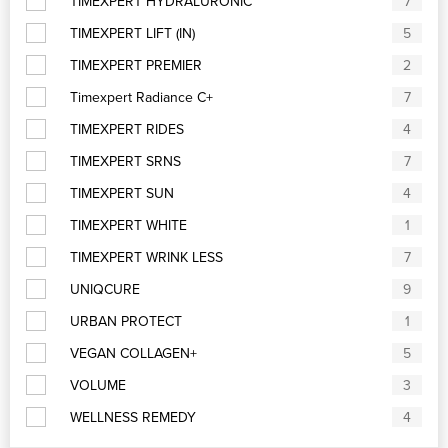
TIMEXPERT HYDRALURONIC
7
TIMEXPERT LIFT (IN)
5
TIMEXPERT PREMIER
2
Timexpert Radiance C+
7
TIMEXPERT RIDES
4
TIMEXPERT SRNS
7
TIMEXPERT SUN
4
TIMEXPERT WHITE
1
TIMEXPERT WRINK LESS
7
UNIQCURE
9
URBAN PROTECT
1
VEGAN COLLAGEN+
5
VOLUME
3
WELLNESS REMEDY
4