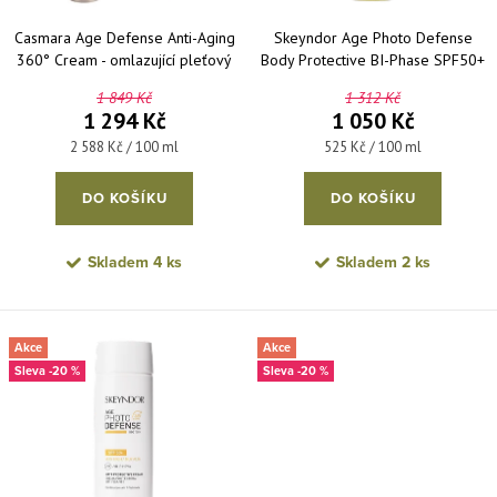
Casmara Age Defense Anti-Aging
Skeyndor Age Photo Defense
360° Cream - omlazující pleťový
Body Protective BI-Phase SPF50+
krém proti vráskám 50 ml
- dvoufázový tělový sprej na
1 849 Kč
1 312 Kč
opalování s vysokou ochranou
1 294 Kč
1 050 Kč
200 ml
Měrná cena:
Měrná cena:
2 588 Kč / 100 ml
525 Kč / 100 ml
DO KOŠÍKU
DO KOŠÍKU
Skladem
4 ks
Skladem
2 ks
Akce
Akce
-20 %
-20 %