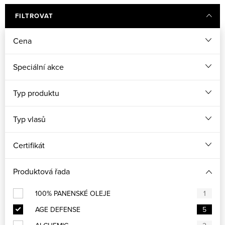
HairPlus
Hairwonder
FILTROVAT
Cena
HERBATINT
HIPPI
Speciální akce
Hot Tools
Insight Professional
Typ produktu
K18 Hair
Khadi
Typ vlasů
Malibu C
Maria Nila
Certifikát
Produktová řada
Max Factor
Niamh HairKoncept
100% PANENSKÉ OLEJE
1
Orofluido
Olaplex
AGE DEFENSE
5