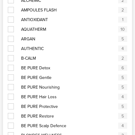
ALCHEMIC
2
Otakar Organic
Revlon Professional
AMPOULES FLASH
2
ANTIOXIDANT
1
Skeyndor
TERMIX
AQUATHERM
10
ARGAN
5
Voono
AUTHENTIC
4
B-CALM
2
BE PURE Detox
6
BE PURE Gentle
5
BE PURE Nourishing
5
BE PURE Hair Loss
4
BE PURE Protective
5
BE PURE Restore
5
BE PURE Scalp Defence
4