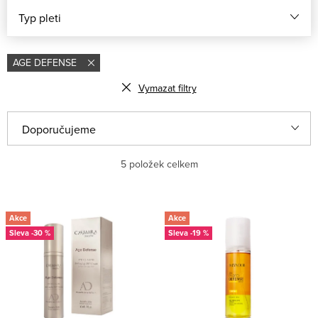
Typ pleti
AGE DEFENSE
Vymazat filtry
Řazení produktů
Doporučujeme
Nejlevnější
5
položek celkem
Nejdražší
Výpis produktů
Akce
Akce
Nejprodávanější
-30 %
-19 %
Abecedně