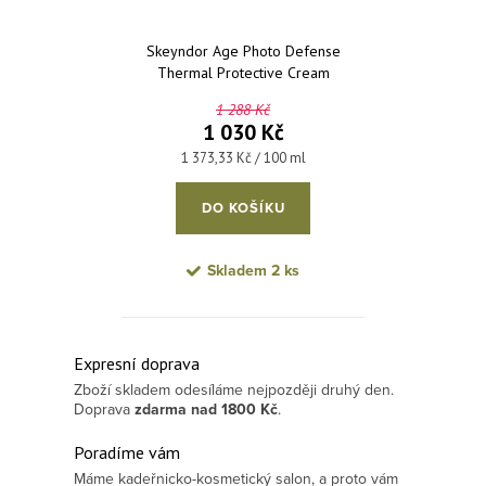
Skeyndor Age Photo Defense
Thermal Protective Cream
SPF50+ - zklidňující krém na
1 288 Kč
obličej s vysokou ochranou 75 ml
1 030 Kč
Měrná cena:
1 373,33 Kč / 100 ml
DO KOŠÍKU
Skladem
2 ks
Ovládací prvky výpisu
Expresní doprava
Zboží skladem odesíláme nejpozději druhý den.
Doprava
zdarma
nad 1800 Kč
.
Poradíme vám
Máme kadeřnicko-kosmetický salon, a proto vám