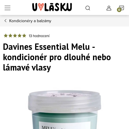
Přejít na obsah
N
Kondicionéry a balzámy
13 hodnocení
Davines Essential Melu -
kondicionér pro dlouhé nebo
lámavé vlasy