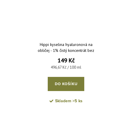
Hippi kyselina hyaluronová na
obličej - 1% čistý koncentrát bez
parfemace a parabenů 30 ml
149 Kč
Měrná cena:
496,67 Kč / 100 ml
DO KOŠÍKU
Skladem
>5 ks