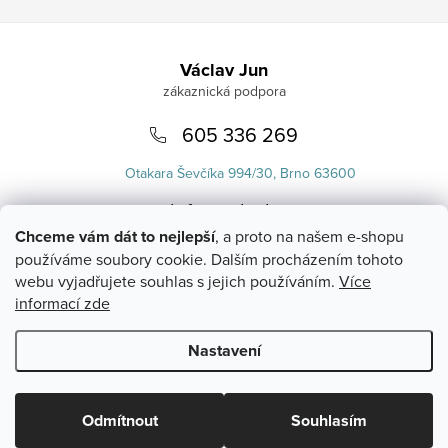
Zápatí
Václav Jun
605 336 269
Otakara Ševčíka 994/30, Brno 63600
info
@
uvlasku.cz
Chceme vám dát to nejlepší
, a proto na našem e-shopu
používáme soubory cookie. Dalším procházením tohoto
webu vyjadřujete souhlas s jejich používáním.
Více
informací zde
Nastavení
Copyright 2026
UVlásku.cz
. Všechna práva vyhrazena.
Upravit
nastavení cookies
Odmítnout
Souhlasím
Vytvořil Shoptet