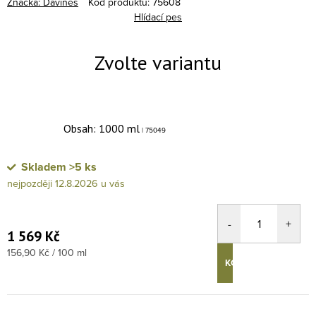
Značka:
Davines
Kód produktu:
75608
Hlídací pes
Obsah: 1000 ml
| 75049
Skladem
>5 ks
12.8.2026
1 569 Kč
Měrná cena:
156,90 Kč / 100 ml
KOUPIT