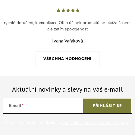
rychlé doručení, komunikace OK a účinek produktů se ukáža časem,
ale zatím spokojenost
Ivana Vařáková
VŠECHNA HODNOCENÍ
Aktuální novinky a slevy na váš e-mail
E-mail
PŘIHLÁSIT SE
Vložením e-mailu souhlasíte s
podmínkami ochrany osobních údajů
.