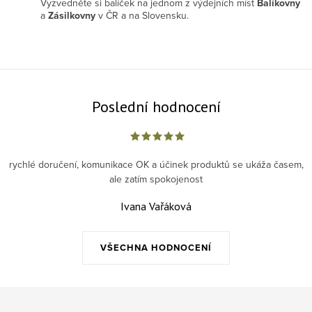
Vyzvedněte si balíček na jednom z výdejních míst
Balíkovny
a
Zásilkovny
v ČR a na Slovensku.
Poslední hodnocení
rychlé doručení, komunikace OK a účinek produktů se ukáža časem,
ale zatím spokojenost
Ivana Vařáková
VŠECHNA HODNOCENÍ