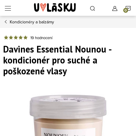
Přejít na obsah
N
Kondicionéry a balzámy
19 hodnocení
Davines Essential Nounou -
kondicionér pro suché a
poškozené vlasy