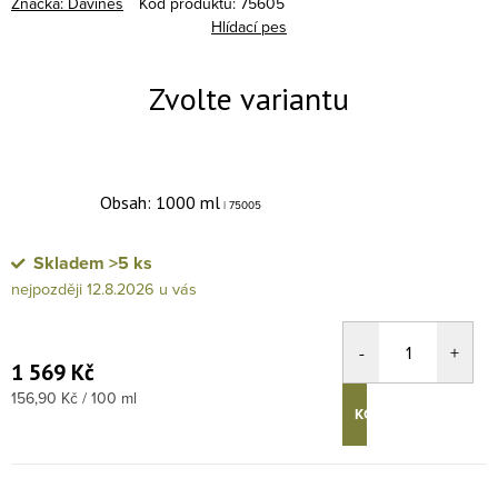
Značka:
Davines
Kód produktu:
75605
Hlídací pes
Obsah: 1000 ml
| 75005
Skladem
>5 ks
12.8.2026
1 569 Kč
Měrná cena:
156,90 Kč / 100 ml
KOUPIT