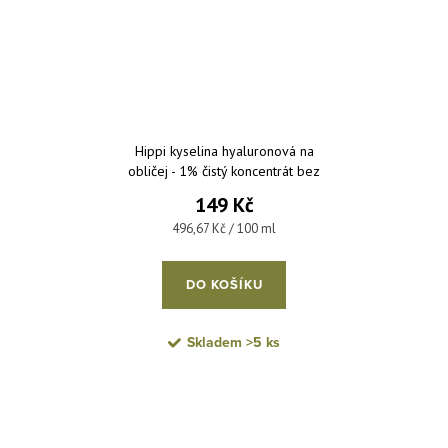
Hippi kyselina hyaluronová na
obličej - 1% čistý koncentrát bez
parfemace a parabenů 30 ml
149 Kč
Měrná cena:
496,67 Kč / 100 ml
DO KOŠÍKU
Skladem
>5 ks