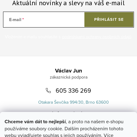
Aktuální novinky a slevy na váš e-mail
E-mail
PŘIHLÁSIT SE
Vložením e-mailu souhlasíte s
podmínkami ochrany osobních údajů
.
Zápatí
Václav Jun
605 336 269
Otakara Ševčíka 994/30, Brno 63600
info
@
uvlasku.cz
Chceme vám dát to nejlepší
, a proto na našem e-shopu
používáme soubory cookie. Dalším procházením tohoto
webu vyjadřujete souhlas s jejich používáním.
Více