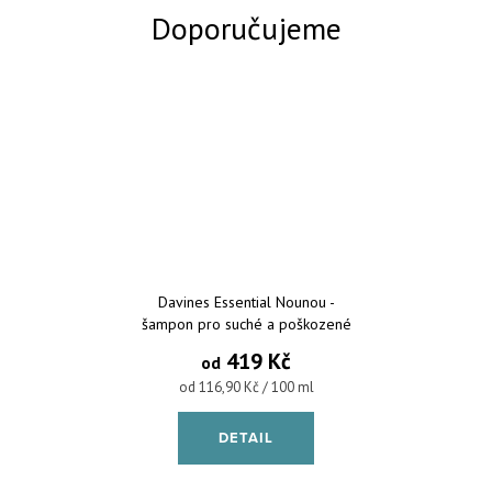
Davines Essential Nounou -
šampon pro suché a poškozené
vlasy
419 Kč
od
Měrná cena:
od 116,90 Kč / 100 ml
DETAIL