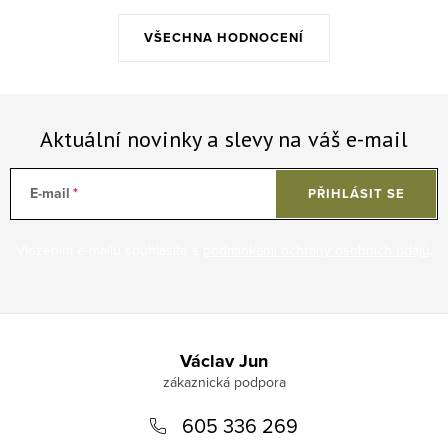
VŠECHNA HODNOCENÍ
Aktuální novinky a slevy na váš e-mail
E-mail
PŘIHLÁSIT SE
Vložením e-mailu souhlasíte s
podmínkami ochrany osobních údajů
.
Zápatí
Václav Jun
605 336 269