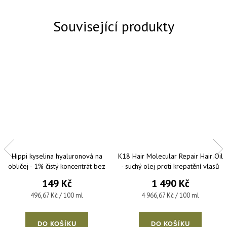
Související produkty
Hippi kyselina hyaluronová na
K18 Hair Molecular Repair Hair Oil
obličej - 1% čistý koncentrát bez
- suchý olej proti krepatění vlasů
parfemace a parabenů 30 ml
30 ml
149 Kč
1 490 Kč
Měrná cena:
Měrná cena:
496,67 Kč / 100 ml
4 966,67 Kč / 100 ml
DO KOŠÍKU
DO KOŠÍKU