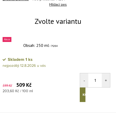
Hlídací pes
Akce
Obsah: 250 ml
| 71264
Skladem
1 ks
12.8.2026
509 Kč
599 Kč
Měrná cena:
203,60 Kč / 100 ml
KOUPIT