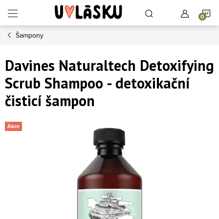
Přejít na obsah
N
Šampony
Davines Naturaltech Detoxifying
Scrub Shampoo - detoxikační
čisticí šampon
Akce