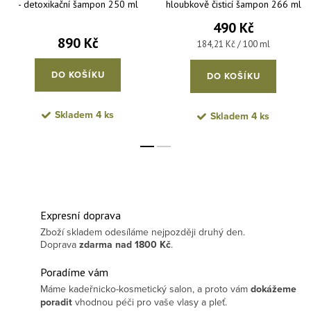
- detoxikační šampon 250 ml
hloubkově čisticí šampon 266 ml
490 Kč
890 Kč
Měrná cena:
184,21 Kč / 100 ml
DO KOŠÍKU
DO KOŠÍKU
Skladem
4 ks
Skladem
4 ks
Expresní doprava
Zboží skladem odesíláme nejpozději druhý den.
Doprava
zdarma
nad 1800 Kč
.
Poradíme vám
Máme kadeřnicko-kosmetický salon, a proto vám
dokážeme
poradit
vhodnou péči pro vaše vlasy a pleť.