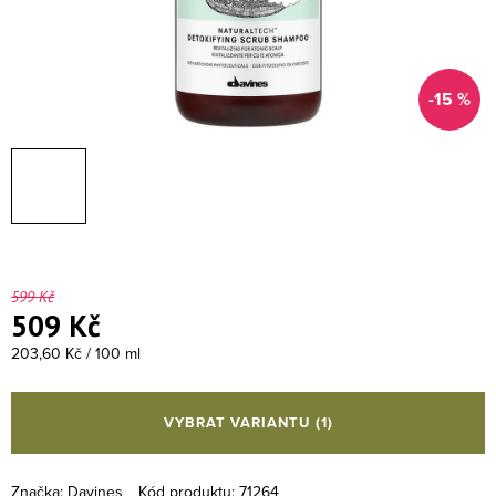
-15 %
599 Kč
509 Kč
Měrná cena:
203,60 Kč / 100 ml
VYBRAT VARIANTU
(1)
Značka:
Davines
Kód produktu:
71264