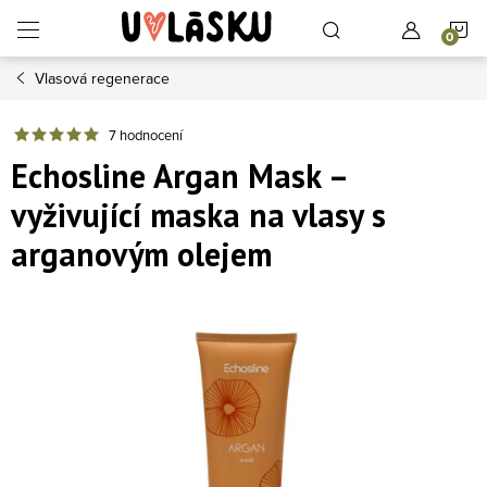
Přejít na obsah
N
Vlasová regenerace
7 hodnocení
Echosline Argan Mask –
vyživující maska na vlasy s
arganovým olejem