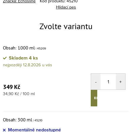
Značka:
Echosline
Kód produktu:
45210
Hlídací pes
Obsah: 1000 ml
| 45209
Skladem
4 ks
12.8.2026
349 Kč
Měrná cena:
34,90 Kč / 100 ml
KOUPIT
Obsah: 300 ml
| 45210
Momentálně nedostupné