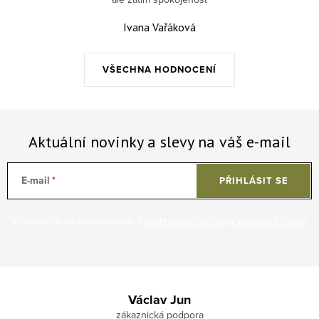
Ivana Vařáková
VŠECHNA HODNOCENÍ
Aktuální novinky a slevy na váš e-mail
E-mail
PŘIHLÁSIT SE
Vložením e-mailu souhlasíte s
podmínkami ochrany osobních údajů
.
Zápatí
Václav Jun