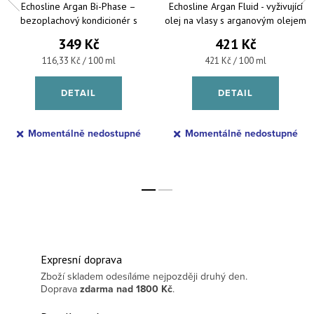
Echosline Argan Bi-Phase –
Echosline Argan Fluid - vyživující
bezoplachový kondicionér s
olej na vlasy s arganovým olejem
arganovým olejem 300 ml
100 ml
349 Kč
421 Kč
Měrná cena:
Měrná cena:
116,33 Kč / 100 ml
421 Kč / 100 ml
DETAIL
DETAIL
Momentálně nedostupné
Momentálně nedostupné
Expresní doprava
Zboží skladem odesíláme nejpozději druhý den.
Doprava
zdarma
nad 1800 Kč
.