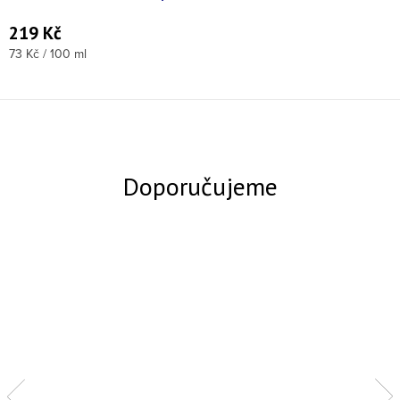
219 Kč
Měrná cena:
73 Kč / 100 ml