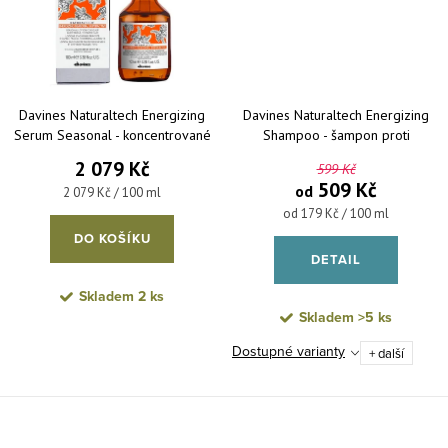
Davines Naturaltech Energizing
Davines Naturaltech Energizing
Serum Seasonal - koncentrované
Shampoo - šampon proti
sérum při sezónním vypadávání
vypadávání vlasů
2 079 Kč
599 Kč
vlasů 100 ml
509 Kč
od
Měrná cena:
2 079 Kč / 100 ml
Měrná cena:
od 179 Kč / 100 ml
DO KOŠÍKU
DETAIL
Skladem
2 ks
Skladem
>5 ks
Dostupné varianty
+ další