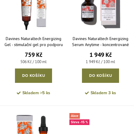
Abecedně
Davines Naturaltech Energizing
Davines Naturaltech Energizing
Gel - stimulační gel pro podporu
Serum Anytime - koncentrované
růstu vlasů 150 ml
sérum proti hormonální ztrátě
759 Kč
1 949 Kč
vlasů 100 ml
Měrná cena:
Měrná cena:
506 Kč / 100 ml
1 949 Kč / 100 ml
DO KOŠÍKU
DO KOŠÍKU
Skladem
>5 ks
Skladem
3 ks
Akce
-15 %