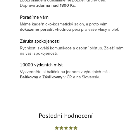
Zboží skladem odesíláme nejpozději druhý den.
Doprava
zdarma
nad 1800 Kč
.
Poradíme vám
Máme kadeřnicko-kosmetický salon, a proto vám
dokážeme poradit
vhodnou péči pro vaše vlasy a pleť.
Záruka spokojenosti
Rychlost, skvělá komunikace a osobní přístup. Záleží nám
na vaší spokojenosti.
10000 výdejních míst
Vyzvedněte si balíček na jednom z výdejních míst
Balíkovny
a
Zásilkovny
v ČR a na Slovensku.
Poslední hodnocení