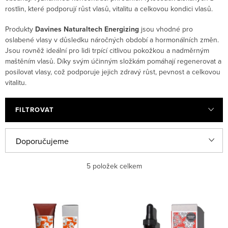
rostlin, které podporují růst vlasů, vitalitu a celkovou kondici vlasů.
Produkty
Davines Naturaltech Energizing
jsou vhodné pro
oslabené vlasy v důsledku náročných období a hormonálních změn.
Jsou rovněž ideální pro lidi trpící citlivou pokožkou a nadměrným
maštěním vlasů. Díky svým účinným složkám pomáhají regenerovat a
posilovat vlasy, což podporuje jejich zdravý růst, pevnost a celkovou
vitalitu.
FILTROVAT
Řazení produktů
Doporučujeme
Nejlevnější
5
položek celkem
Nejdražší
Výpis produktů
Nejprodávanější