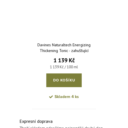
Davines Naturaltech Energizing
Thickening Tonic - zahušťující
tonikum s prevencí proti padání
1 139 Kč
vlasů 100 ml
Měrná cena:
1 139 Kč / 100 ml
DO KOŠÍKU
Skladem
4 ks
Ovládací prvky výpisu
Expresní doprava