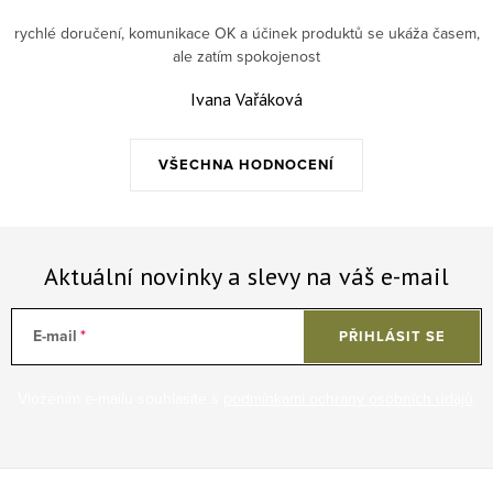
rychlé doručení, komunikace OK a účinek produktů se ukáža časem,
ale zatím spokojenost
Ivana Vařáková
VŠECHNA HODNOCENÍ
Aktuální novinky a slevy na váš e-mail
E-mail
PŘIHLÁSIT SE
Vložením e-mailu souhlasíte s
podmínkami ochrany osobních údajů
.
Zápatí