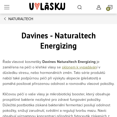
Přejít na obsah
N
NATURALTECH
Davines - Naturaltech
Energizing
Řada vlasové kosmetiky
Davines Naturaltech Energizing
je
zaměřena na péči o křehké vlasy se
sklonem k vypadáván
í v
důsledku stresu, nebo hormonálních změn. Tato série produktů
nabízí také podpůrnou péči při výskytu alopecie (plešatosti) a
pomáhá posilovat přirozenou odolnost a rovnováhu vlasové pokožky.
Klíčovou péčí o vaše vlasy je mikrobiotický booster, který obsahuje
prospěšné bakterie nezbytné pro zdravé fungování pokožky.
Důležitá postbiotika získaná bakteriální fermentací posilují odolnost
pokožky, snižují zarudnutí, svědění a regulují tvorbu mazu. Navíc
obsahují významnou koncentraci přírodních fytoceutik získaných z