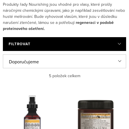
Produkty řady Nourishing jsou vhodné pro vlasy, které prošly
náročnými chemickými úpravami, jako je například zesvětlování nebo
husté melírování. Bude vyhovovat vlasům, které jsou v důsledku
narušení ztenčené, lámou se a potřebují
regeneraci v podobě
proteinového ošetření.
FILTROVAT
Řazení produktů
Doporučujeme
Nejlevnější
5
položek celkem
Nejdražší
Výpis produktů
Nejprodávanější
Abecedně