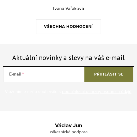
Ivana Vařáková
VŠECHNA HODNOCENÍ
Aktuální novinky a slevy na váš e-mail
E-mail
PŘIHLÁSIT SE
Vložením e-mailu souhlasíte s
podmínkami ochrany osobních údajů
.
Zápatí
Václav Jun