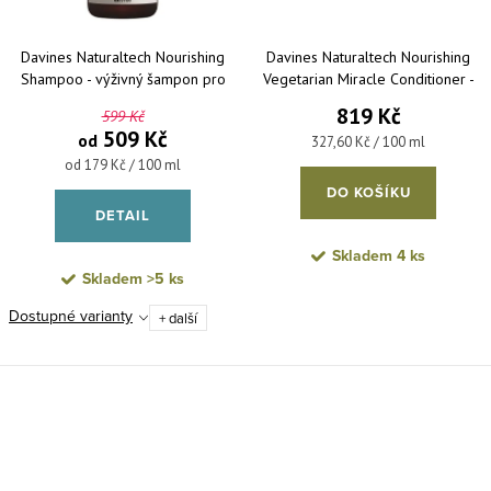
Davines Naturaltech Nourishing
Davines Naturaltech Nourishing
Shampoo - výživný šampon pro
Vegetarian Miracle Conditioner -
suché a lámavé vlasy
hydratační kondicionér pro suché a
819 Kč
599 Kč
lámavé vlasy 250 ml
509 Kč
od
Měrná cena:
327,60 Kč / 100 ml
Měrná cena:
od 179 Kč / 100 ml
DO KOŠÍKU
DETAIL
Skladem
4 ks
Skladem
>5 ks
Dostupné varianty
+ další