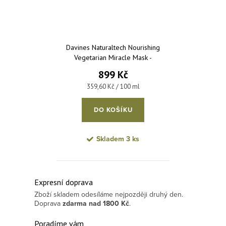
Davines Naturaltech Nourishing
Vegetarian Miracle Mask -
hydratační maska pro suché a
899 Kč
lámavé vlasy 250 ml
Měrná cena:
359,60 Kč / 100 ml
DO KOŠÍKU
Skladem
3 ks
Ovládací prvky výpisu
Expresní doprava
Zboží skladem odesíláme nejpozději druhý den.
Doprava
zdarma
nad 1800 Kč
.
Poradíme vám