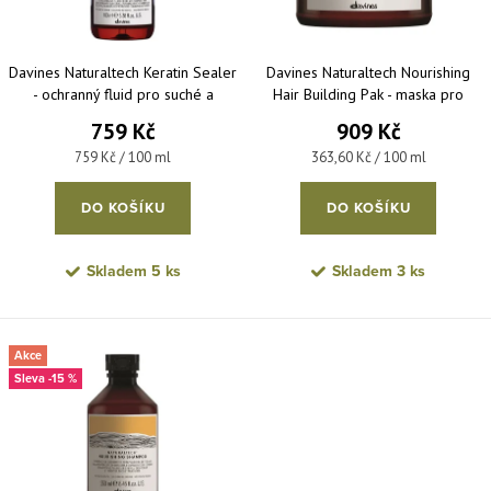
Davines Naturaltech Keratin Sealer
Davines Naturaltech Nourishing
- ochranný fluid pro suché a
Hair Building Pak - maska pro
poškozené vlasy 100 ml
suché a silně poškozené vlasy 250
759 Kč
909 Kč
ml
Měrná cena:
Měrná cena:
759 Kč / 100 ml
363,60 Kč / 100 ml
DO KOŠÍKU
DO KOŠÍKU
Skladem
5 ks
Skladem
3 ks
Akce
-15 %