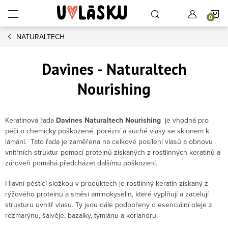
Přejít na obsah
N
NATURALTECH
Davines - Naturaltech
Nourishing
Keratinová řada
Davines Naturaltech Nourishing
je vhodná pro
péči o chemicky poškozené, porézní a suché vlasy se sklonem k
lámání. Tato řada je zaměřena na celkové posílení vlasů a obnovu
vnitřních struktur pomocí proteinů získaných z rostlinných keratinů a
zároveň pomáhá předcházet dalšímu poškození.
Hlavní pěstící složkou v produktech je rostlinný keratin získaný z
rýžového proteinu a směsi aminokyselin, které vyplňují a zacelují
strukturu uvnitř vlasu. Ty jsou dále podpořeny o esenciální oleje z
rozmarýnu, šalvěje, bazalky, tymiánu a koriandru.