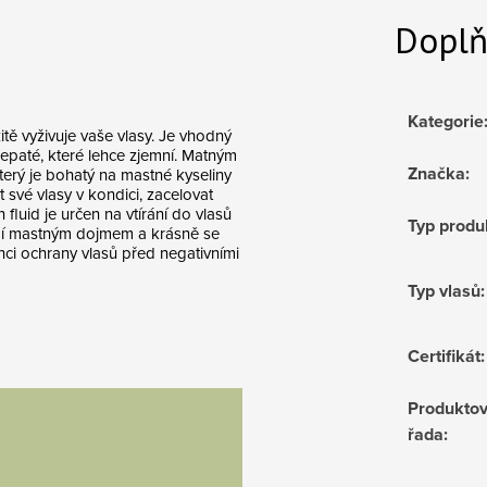
Doplň
Kategorie
žitě vyživuje vaše vlasy. Je vhodný
repaté, které lehce zjemní. Matným
Značka
:
erý je bohatý na mastné kyseliny
 své vlasy v kondici, zacelovat
luid je určen na vtírání do vlasů
Typ produ
obí mastným dojmem a krásně se
enci ochrany vlasů před negativními
Typ vlasů
:
Certifikát
:
Produkto
řada
: