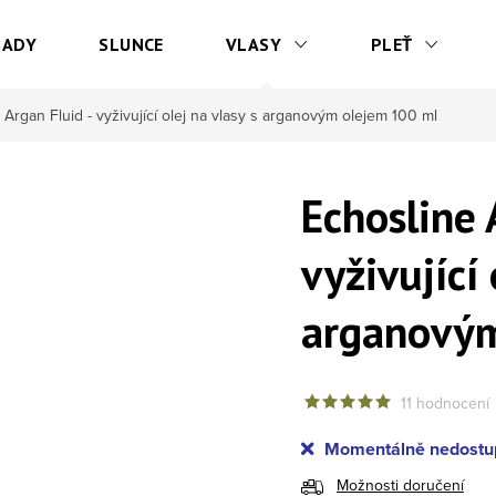
SADY
SLUNCE
VLASY
PLEŤ
 Argan Fluid - vyživující olej na vlasy s arganovým olejem 100 ml
Echosline 
vyživující 
arganovým
11 hodnocení
Momentálně nedostu
Možnosti doručení