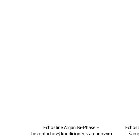
Echosline Argan Bi-Phase –
Echosl
bezoplachový kondicionér s arganovým
šamp