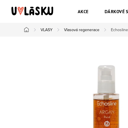
Přejít na obsah
AKCE
DÁRKOVÉ 
VLASY
Vlasová regenerace
Echosline
Domů