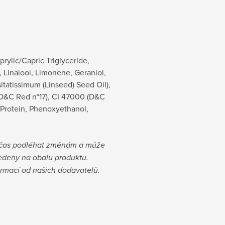
ylic/Capric Triglyceride,
, Linalool, Limonene, Geraniol,
tatissimum (Linseed) Seed Oil),
 (D&C Red n°17), CI 47000 (D&C
 Protein, Phenoxyethanol,
bčas podléhat změnám a může
vedeny na obalu produktu.
ormací od našich dodavatelů.