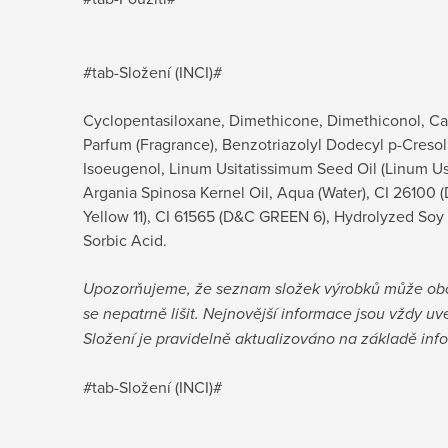
#tab-Složení (INCI)#
Cyclopentasiloxane, Dimethicone, Dimethiconol, Capr
Parfum (Fragrance), Benzotriazolyl Dodecyl p-Cresol
Isoeugenol, Linum Usitatissimum Seed Oil (Linum Usi
Argania Spinosa Kernel Oil, Aqua (Water), CI 26100
Yellow 11), CI 61565 (D&C GREEN 6), Hydrolyzed Soy
Sorbic Acid.
Upozorňujeme, že seznam složek výrobků může o
se nepatrně lišit. Nejnovější informace jsou vždy u
Složení je pravidelně aktualizováno na základě inf
#tab-Složení (INCI)#