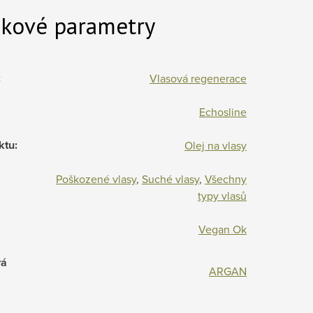
kové parametry
:
Vlasová regenerace
Echosline
ktu
:
Olej na vlasy
Poškozené vlasy
,
Suché vlasy
,
Všechny
typy vlasů
Vegan Ok
vá
ARGAN