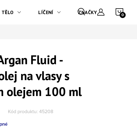
NÁKU
TĚLO
LÍČENÍ
ZNAČKY
Argan Fluid -
olej na vlasy s
 olejem 100 ml
Kód produktu:
45208
pné