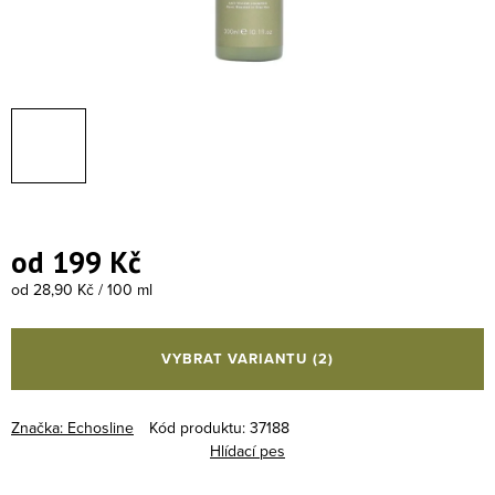
od
199 Kč
Měrná cena:
od 28,90 Kč / 100 ml
VYBRAT VARIANTU
(2)
Značka:
Echosline
Kód produktu:
37188
Hlídací pes