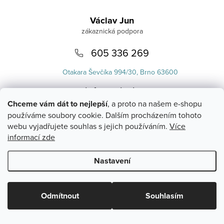
Zápatí
Václav Jun
605 336 269
Otakara Ševčíka 994/30, Brno 63600
info
@
uvlasku.cz
Chceme vám dát to nejlepší
, a proto na našem e-shopu
používáme soubory cookie. Dalším procházením tohoto
webu vyjadřujete souhlas s jejich používáním.
Více
informací zde
Nastavení
Copyright 2026
UVlásku.cz
. Všechna práva vyhrazena.
Upravit
nastavení cookies
Odmítnout
Souhlasím
Vytvořil Shoptet