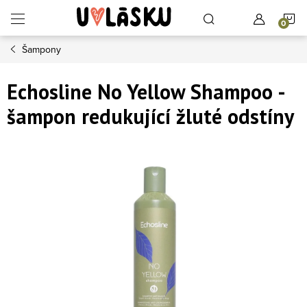
Přejít na obsah
N
Šampony
Echosline No Yellow Shampoo -
šampon redukující žluté odstíny