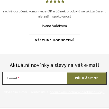
rychlé doručení, komunikace OK a účinek produktů se ukáža časem,
ale zatím spokojenost
Ivana Vařáková
VŠECHNA HODNOCENÍ
Aktuální novinky a slevy na váš e-mail
E-mail
PŘIHLÁSIT SE
Vložením e-mailu souhlasíte s
podmínkami ochrany osobních údajů
.