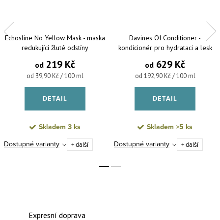
Echosline No Yellow Mask - maska
Davines OI Conditioner -
redukující žluté odstíny
kondicionér pro hydrataci a lesk
vlasů
219 Kč
629 Kč
od
od
Měrná cena:
Měrná cena:
od 39,90 Kč / 100 ml
od 192,90 Kč / 100 ml
DETAIL
DETAIL
Skladem
3 ks
Skladem
>5 ks
Dostupné varianty
Dostupné varianty
+ další
+ další
Expresní doprava