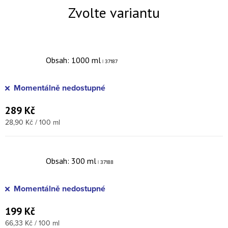
Obsah: 1000 ml
| 37187
Momentálně nedostupné
289 Kč
Měrná cena:
28,90 Kč / 100 ml
Obsah: 300 ml
| 37188
Momentálně nedostupné
199 Kč
Měrná cena:
66,33 Kč / 100 ml