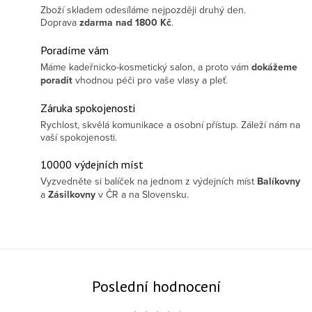
Zboží skladem odesíláme nejpozději druhý den.
Doprava
zdarma
nad 1800 Kč
.
Poradíme vám
Máme kadeřnicko-kosmetický salon, a proto vám
dokážeme
poradit
vhodnou péči pro vaše vlasy a pleť.
Záruka spokojenosti
Rychlost, skvělá komunikace a osobní přístup. Záleží nám na
vaší spokojenosti.
10000 výdejních míst
Vyzvedněte si balíček na jednom z výdejních míst
Balíkovny
a
Zásilkovny
v ČR a na Slovensku.
Poslední hodnocení