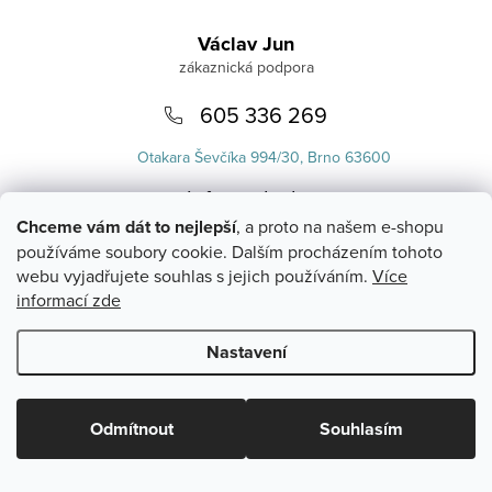
Zápatí
Václav Jun
605 336 269
Otakara Ševčíka 994/30, Brno 63600
info
@
uvlasku.cz
Chceme vám dát to nejlepší
, a proto na našem e-shopu
používáme soubory cookie. Dalším procházením tohoto
webu vyjadřujete souhlas s jejich používáním.
Více
informací zde
Nastavení
Copyright 2026
UVlásku.cz
. Všechna práva vyhrazena.
Upravit
nastavení cookies
Odmítnout
Souhlasím
Vytvořil Shoptet