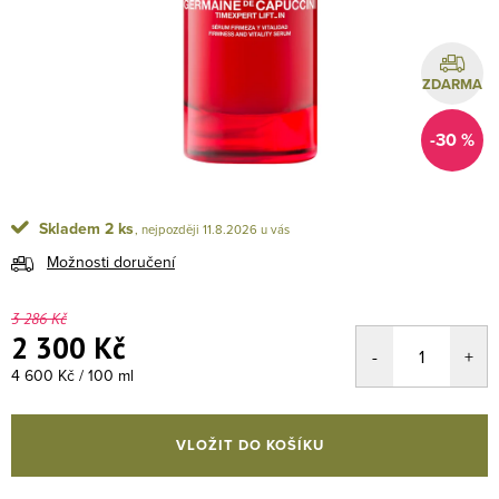
ZDARMA
-30 %
Skladem
2 ks
11.8.2026
Možnosti doručení
3 286 Kč
2 300 Kč
Měrná cena:
4 600 Kč / 100 ml
VLOŽIT DO KOŠÍKU