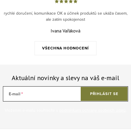
rychlé doručení, komunikace OK a účinek produktů se ukáža časem,
ale zatím spokojenost
Ivana Vařáková
VŠECHNA HODNOCENÍ
Aktuální novinky a slevy na váš e-mail
E-mail
PŘIHLÁSIT SE
Vložením e-mailu souhlasíte s
podmínkami ochrany osobních údajů
.