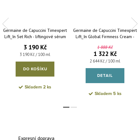
Germaine de Capuccini Timexpert
Germaine de Capuccini Timexpert
Lift_In Set Rich - liftingové sérum
Lift_In Global Firmness Cream -
50 ml + liftingový krém pro
liftingový pleťový krém 50 ml
3 190 Kč
1 888 Kč
suchou pleť 50 ml
1 322 Kč
Měrná cena:
3 190 Kč / 100 ml
Měrná cena:
2 644 Kč / 100 ml
DO KOŠÍKU
DETAIL
Skladem
2 ks
Skladem
5 ks
Expresní doprava