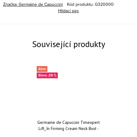
Značka:
Germaine de Capuccini
Kód produktu:
G320000
Hlídací pes
Související produkty
Akce
-29 %
Germaine de Capuccini Timexpert
Lift_In Firming Cream Neck Bust -
zpevňující krém na krk a dekolt