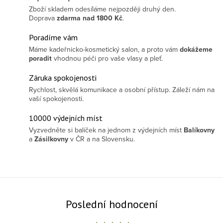
Zboží skladem odesíláme nejpozději druhý den.
Doprava
zdarma
nad 1800 Kč
.
Poradíme vám
Máme kadeřnicko-kosmetický salon, a proto vám
dokážeme
poradit
vhodnou péči pro vaše vlasy a pleť.
Záruka spokojenosti
Rychlost, skvělá komunikace a osobní přístup. Záleží nám na
vaší spokojenosti.
10000 výdejních míst
Vyzvedněte si balíček na jednom z výdejních míst
Balíkovny
a
Zásilkovny
v ČR a na Slovensku.
Poslední hodnocení