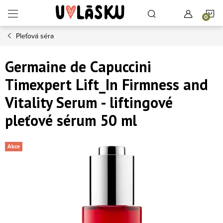
Přejít na obsah
N
Pleťová séra
Germaine de Capuccini
Timexpert Lift_In Firmness and
Vitality Serum - liftingové
pleťové sérum 50 ml
Akce