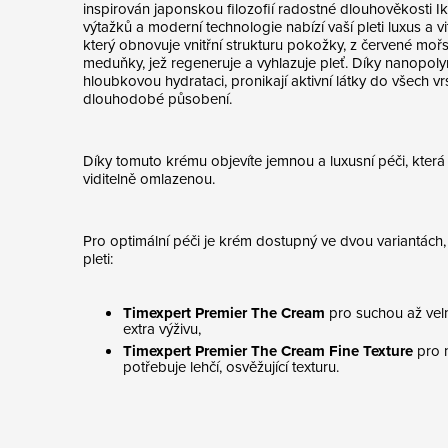
inspirován japonskou filozofií radostné dlouhověkosti Ik
výtažků a moderní technologie nabízí vaší pleti luxus a vit
který obnovuje vnitřní strukturu pokožky, z červené mo
meduňky, jež regeneruje a vyhlazuje pleť. Díky nanopol
hloubkovou hydrataci, pronikají aktivní látky do všech vr
dlouhodobé působení.
Díky tomuto krému objevíte jemnou a luxusní péči, která v
viditelně omlazenou.
Pro optimální péči je krém dostupný ve dvou variantác
pleti:
Timexpert Premier The Cream
pro suchou až velm
extra výživu,
Timexpert Premier The Cream Fine Texture
pro n
potřebuje lehčí, osvěžující texturu.