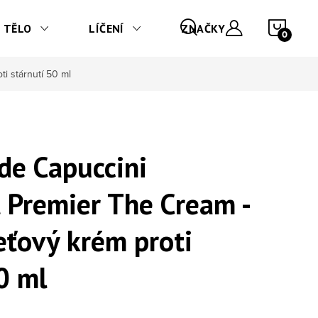
NÁKU
TĚLO
LÍČENÍ
ZNAČKY
i stárnutí 50 ml
de Capuccini
 Premier The Cream -
eťový krém proti
0 ml