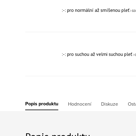
:-: pro normální až smíšenou pleť
| G
:-: pro suchou až velmi suchou pleť
|
Popis produktu
Hodnocení
Diskuze
Ost