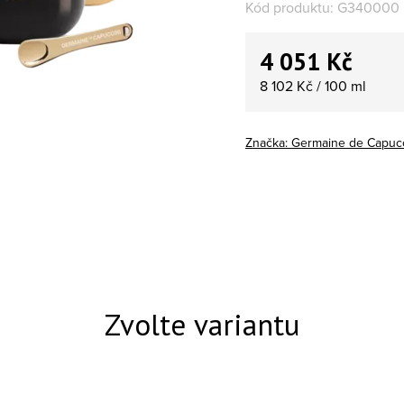
Kód produktu:
G340000
4 051 Kč
Měrná cena:
8 102 Kč / 100 ml
Značka:
Germaine de Capucc