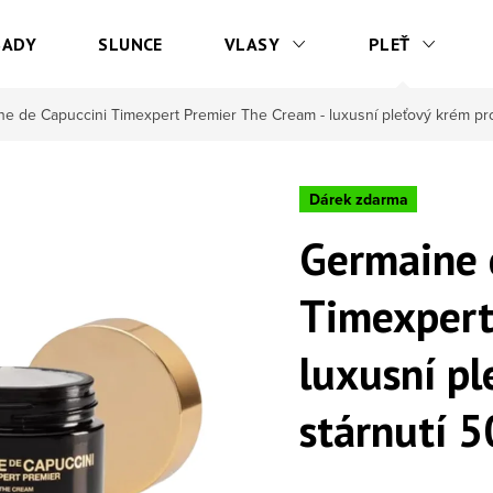
SADY
SLUNCE
VLASY
PLEŤ
e de Capuccini Timexpert Premier The Cream - luxusní pleťový krém prot
Dárek zdarma
Germaine 
Timexpert
luxusní pl
stárnutí 5