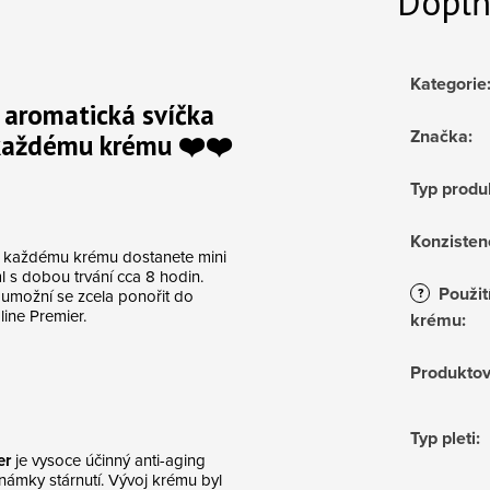
Doplň
Kategorie
aromatická svíčka
Značka
:
 každému krému ❤️❤️
Typ produ
Konzisten
e každému krému dostanete mini
 s dobou trvání cca 8 hodin.
Použit
?
umožní se zcela ponořit do
line Premier.
krému
:
Produktov
Typ pleti
:
er
je vysoce účinný anti-aging
známky stárnutí. Vývoj krému byl