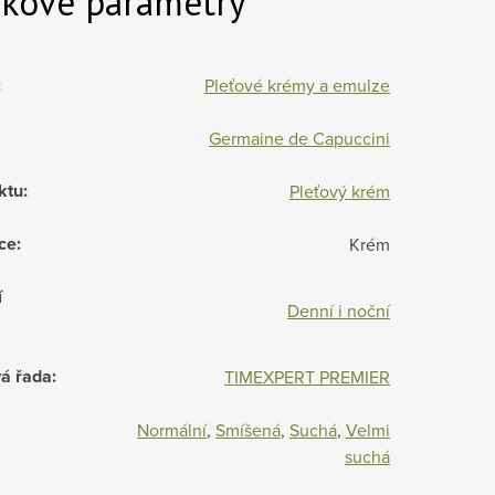
kové parametry
:
Pleťové krémy a emulze
Germaine de Capuccini
ktu
:
Pleťový krém
ce
:
Krém
í
Denní i noční
á řada
:
TIMEXPERT PREMIER
Normální
,
Smíšená
,
Suchá
,
Velmi
suchá