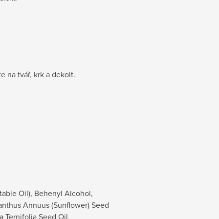
 na tvář, krk a dekolt.
table Oil), Behenyl Alcohol,
ianthus Annuus (Sunflower) Seed
 Ternifolia Seed Oil,