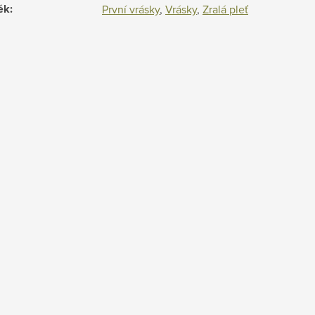
ěk
:
První vrásky
,
Vrásky
,
Zralá pleť