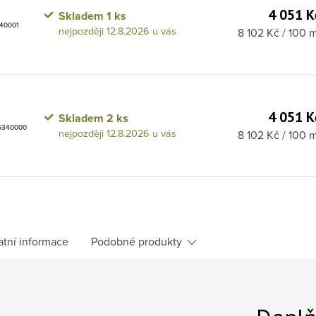
4 051 K
Skladem
1 ks
340001
12.8.2026
Měrná cena:
8 102 Kč / 100 
4 051 K
Skladem
2 ks
 G340000
12.8.2026
Měrná cena:
8 102 Kč / 100 
atní informace
Podobné produkty