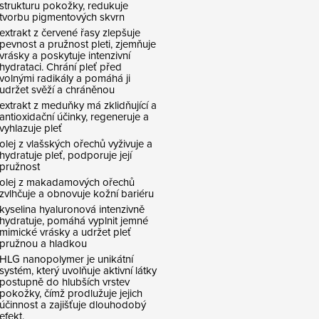
strukturu pokožky, redukuje
tvorbu pigmentových skvrn
extrakt z červené řasy zlepšuje
pevnost a pružnost pleti, zjemňuje
vrásky a poskytuje intenzivní
hydrataci. Chrání pleť před
volnými radikály a pomáhá ji
udržet svěží a chráněnou
extrakt z meduňky má zklidňující a
antioxidační účinky, regeneruje a
vyhlazuje pleť
olej z vlašských ořechů vyživuje a
hydratuje pleť, podporuje její
pružnost
olej z makadamových ořechů
zvlhčuje a obnovuje kožní bariéru
kyselina hyaluronová intenzivně
hydratuje, pomáhá vyplnit jemné
mimické vrásky a udržet pleť
pružnou a hladkou
HLG nanopolymer je unikátní
systém, který uvolňuje aktivní látky
postupně do hlubších vrstev
pokožky, čímž prodlužuje jejich
účinnost a zajišťuje dlouhodobý
efekt.