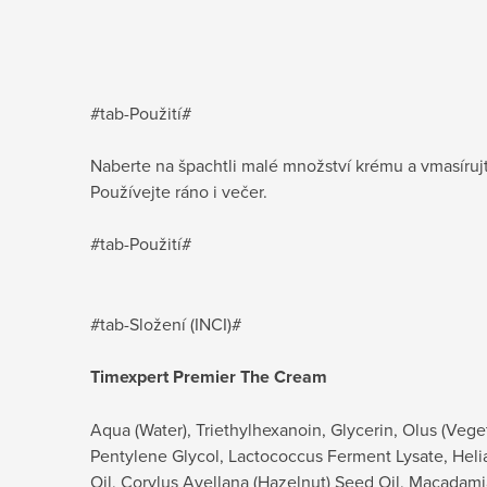
#tab-Použití#
Naberte na špachtli malé množství krému a vmasírujte
Používejte ráno i večer.
#tab-Použití#
#tab-Složení (INCI)#
Timexpert Premier The Cream
Aqua (Water), Triethylhexanoin, Glycerin, Olus (Vege
Pentylene Glycol, Lactococcus Ferment Lysate, Hel
Oil, Corylus Avellana (Hazelnut) Seed Oil, Macadamia