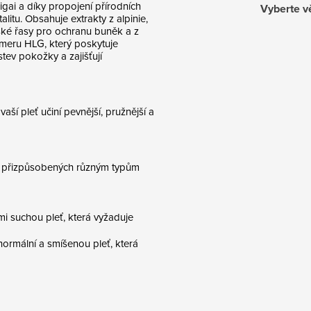
igai a díky propojení přírodních
Vyberte v
alitu. Obsahuje extrakty z alpinie,
řské řasy pro ochranu buněk a z
ymeru HLG, který poskytuje
stev pokožky a zajišťují
aší pleť učiní pevnější, pružnější a
h, přizpůsobených různým typům
i suchou pleť, která vyžaduje
ormální a smíšenou pleť, která