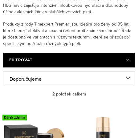
HLG navíc zajišťuje intenzivní hloubkovou hydrataci a dlouhodobý
účinek aktivních látek v hlubších vrstvách pleti.
Produkty z řady Timexpert Premier jsou ideální pro ženy od 35 let,
které hledají efektivní a luxusní řešení proti známkám stárnutí. Řada
je dostupná ve variantách s různými texturami, které se přizpůsobí
specifickým potřebám různých typů pleti.
FILTROVAT
Řazení produktů
Doporučujeme
Nejlevnější
2
položek celkem
Nejdražší
Výpis produktů
Dárek zdarma
Nejprodávanější