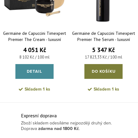
Abecedně
Germaine de Capuccini Timexpert
Germaine de Capuccini Timexpert
Premier The Cream - luxusní
Premier The Serum - luxusní
pleťový krém proti stárnutí 50 ml
pleťové sérum proti stárnutí 30 ml
4 051 Kč
5 347 Kč
Měrná cena:
Měrná cena:
8 102 Kč / 100 ml
17 823,33 Kč / 100 ml
DETAIL
DO KOŠÍKU
Skladem
1 ks
Skladem
1 ks
Ovládací prvky výpisu
Expresní doprava
Zboží skladem odesíláme nejpozději druhý den.
Doprava
zdarma
nad 1800 Kč
.