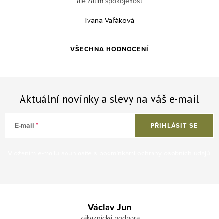
ale zatím spokojenost
Ivana Vařáková
VŠECHNA HODNOCENÍ
Aktuální novinky a slevy na váš e-mail
E-mail
PŘIHLÁSIT SE
Vložením e-mailu souhlasíte s
podmínkami ochrany osobních údajů
.
Zápatí
Václav Jun