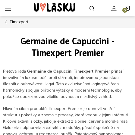
Přejít na obsah
N
Timexpert
Germaine de Capuccini -
Timexpert Premier
Pleťová řada
Germaine de Capuccini Timexpert Premier
přináší
inovativní a luxusní péči proti stárnutí, inspirovanou japonskou
filozofií dlouhověkosti Ikigai. Tato exkluzivní anti-agingová řada
harmonicky spojuje přírodní výtažky a moderní technologie, aby
pokožce dodala novou vitalitu, pevnost a mladistvý vzhled.
Hlavním cílem produktů Timexpert Premier je obnovit vnitřní
strukturu pokožky a zpomalit procesy, které vedou k jejímu stárnutí.
Klíčové aktivní složky, jako je extrakt z alpinie, červená mořská řasa
Galdieria sulphuraria a extrakt z meduňky, působí společně na
obnovu, ochranu a regeneraci buněk. Patentovaný nanopolymer