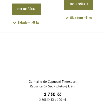
DO KOŠÍKU
DO KOŠÍKU
Skladem
>5 ks
Skladem
>5 ks
Germaine de Capuccini Timexpert
Radiance C+ Set – pleťový krém
50 ml + krém na oční okolí 15 ml
1 730 Kč
Měrná cena:
2 661,54 Kč / 100 ml