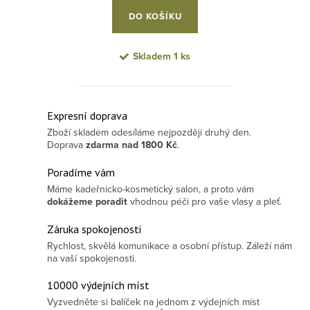
DO KOŠÍKU
Skladem
1 ks
Ovládací prvky výpisu
Expresní doprava
Zboží skladem odesíláme nejpozději druhý den.
Doprava
zdarma
nad 1800 Kč
.
Poradíme vám
Máme kadeřnicko-kosmetický salon, a proto vám
dokážeme poradit
vhodnou péči pro vaše vlasy a pleť.
Záruka spokojenosti
Rychlost, skvělá komunikace a osobní přístup. Záleží nám
na vaší spokojenosti.
10000 výdejních míst
Vyzvedněte si balíček na jednom z výdejních míst