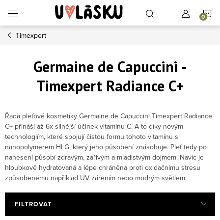
Přejít na obsah
N
Timexpert
Germaine de Capuccini -
Timexpert Radiance C+
Řada pleťové kosmetiky Germaine de Capuccini Timexpert Radiance
C+ přináší až 6x silnější účinek vitamínu C. A to díky novým
technologiím, které spojují čistou formu tohoto vitamínu s
nanopolymerem HLG, který jeho působení znásobuje. Pleť tedy po
nanesení působí zdravým, zářivým a mladistvým dojmem. Navíc je
hloubkově hydratovaná a lépe chráněna proti oxidačnímu stresu
způsobenému například UV zářením nebo modrým světlem.
FILTROVAT