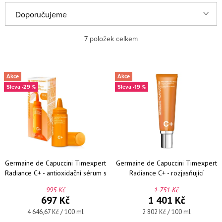
Řazení produktů
Doporučujeme
Nejlevnější
7
položek celkem
Nejdražší
Výpis produktů
Akce
Akce
Nejprodávanější
-29 %
-19 %
Abecedně
Germaine de Capuccini Timexpert
Germaine de Capuccini Timexpert
Radiance C+ - antioxidační sérum s
Radiance C+ - rozjasňující
vitamínem C 15 ml
antioxidační emulze 50 ml
995 Kč
1 751 Kč
697 Kč
1 401 Kč
Měrná cena:
Měrná cena:
4 646,67 Kč / 100 ml
2 802 Kč / 100 ml