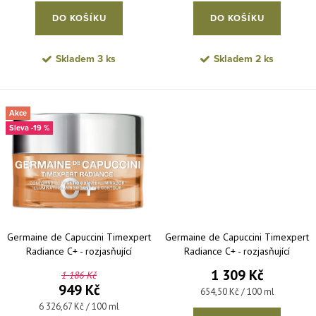
DO KOŠÍKU
DO KOŠÍKU
Skladem
3 ks
Skladem
2 ks
Akce
-19 %
Germaine de Capuccini Timexpert
Germaine de Capuccini Timexpert
Radiance C+ - rozjasňující
Radiance C+ - rozjasňující
antioxidační krém na oční okolí 15
antioxidační tělový krém 200 ml
1 309 Kč
1 186 Kč
ml
949 Kč
Měrná cena:
654,50 Kč / 100 ml
Měrná cena:
6 326,67 Kč / 100 ml