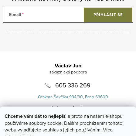
E-mail
PŘIHLÁSIT SE
Vložením e-mailu souhlasíte s
podmínkami ochrany osobních údajů
.
Zápatí
Václav Jun
605 336 269
Otakara Ševčíka 994/30, Brno 63600
info
@
uvlasku.cz
Chceme vám dát to nejlepší
, a proto na našem e-shopu
používáme soubory cookie. Dalším procházením tohoto
webu vyjadřujete souhlas s jejich používáním.
Více