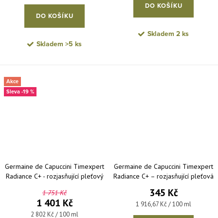
DO KOŠÍKU
DO KOŠÍKU
Skladem
2 ks
Skladem
>5 ks
Akce
-19 %
Germaine de Capuccini Timexpert
Germaine de Capuccini Timexpert
Radiance C+ - rozjasňující pleťový
Radiance C+ – rozjasňující pleťová
krém 50 ml
maska proti únavě 1x18 ml
345 Kč
1 751 Kč
1 401 Kč
Měrná cena:
1 916,67 Kč / 100 ml
Měrná cena:
2 802 Kč / 100 ml