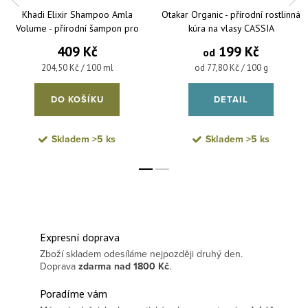
Khadi Elixir Shampoo Amla
Otakar Organic - přírodní rostlinná
Volume - přírodní šampon pro
kúra na vlasy CASSIA
objem vlasů 200 ml
409 Kč
199 Kč
od
Měrná cena:
Měrná cena:
204,50 Kč / 100 ml
od 77,80 Kč / 100 g
DO KOŠÍKU
DETAIL
Skladem
>5 ks
Skladem
>5 ks
Expresní doprava
Zboží skladem odesíláme nejpozději druhý den.
Doprava
zdarma
nad 1800 Kč
.
Poradíme vám