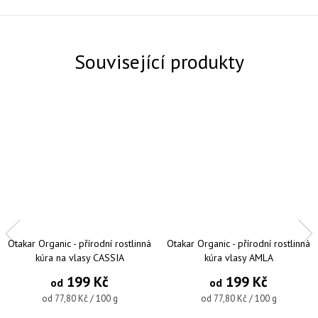
Související produkty
Otakar Organic - přírodní rostlinná
Otakar Organic - přírodní rostlinná
kúra na vlasy CASSIA
kúra vlasy AMLA
199 Kč
199 Kč
od
od
Měrná cena:
Měrná cena:
od 77,80 Kč / 100 g
od 77,80 Kč / 100 g