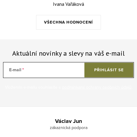
Ivana Vařáková
VŠECHNA HODNOCENÍ
Aktuální novinky a slevy na váš e-mail
E-mail
PŘIHLÁSIT SE
Vložením e-mailu souhlasíte s
podmínkami ochrany osobních údajů
.
Zápatí
Václav Jun