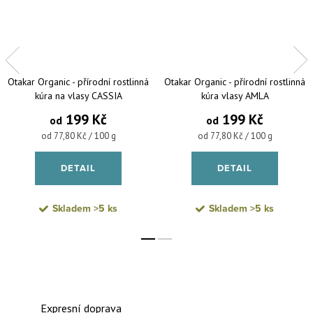
Otakar Organic - přírodní rostlinná
Otakar Organic - přírodní rostlinná
kúra na vlasy CASSIA
kúra vlasy AMLA
199 Kč
199 Kč
od
od
Měrná cena:
Měrná cena:
od 77,80 Kč / 100 g
od 77,80 Kč / 100 g
DETAIL
DETAIL
Skladem
>5 ks
Skladem
>5 ks
Expresní doprava