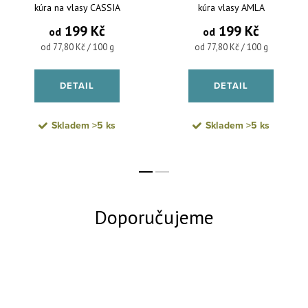
kúra na vlasy CASSIA
kúra vlasy AMLA
199 Kč
199 Kč
od
od
Měrná cena:
Měrná cena:
od 77,80 Kč / 100 g
od 77,80 Kč / 100 g
DETAIL
DETAIL
Skladem
>5 ks
Skladem
>5 ks