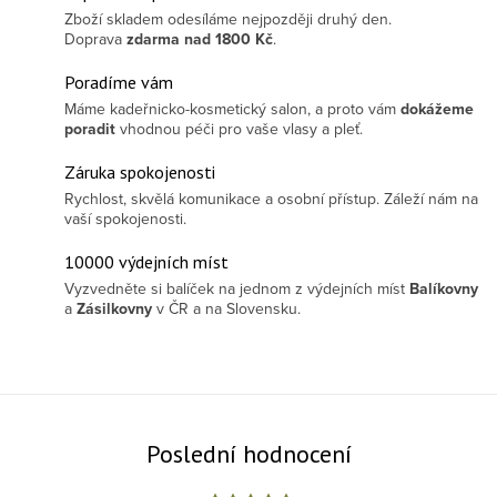
Zboží skladem odesíláme nejpozději druhý den.
Doprava
zdarma
nad 1800 Kč
.
Poradíme vám
Máme kadeřnicko-kosmetický salon, a proto vám
dokážeme
poradit
vhodnou péči pro vaše vlasy a pleť.
Záruka spokojenosti
Rychlost, skvělá komunikace a osobní přístup. Záleží nám na
vaší spokojenosti.
10000 výdejních míst
Vyzvedněte si balíček na jednom z výdejních míst
Balíkovny
a
Zásilkovny
v ČR a na Slovensku.
Poslední hodnocení