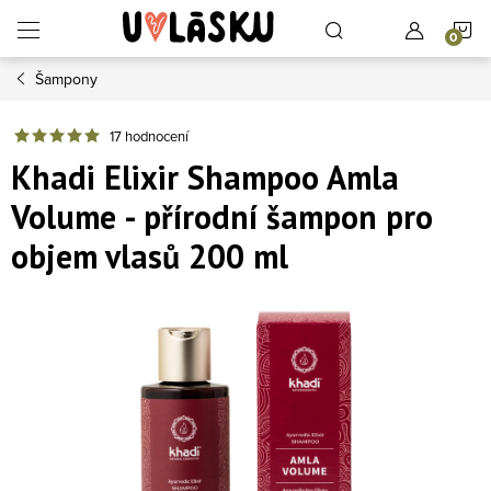
Přejít na obsah
N
Šampony
17 hodnocení
Khadi Elixir Shampoo Amla
Volume - přírodní šampon pro
objem vlasů 200 ml