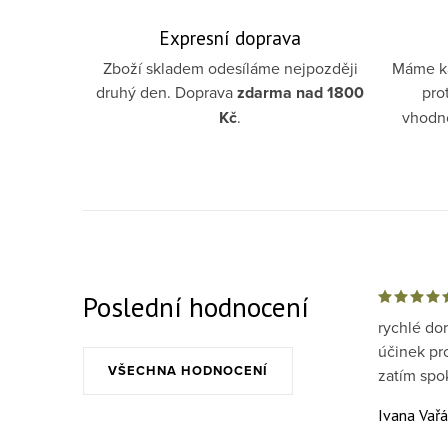
Expresní doprava
Zboží skladem odesíláme nejpozději
Máme ka
druhý den. Doprava
zdarma
nad 1800
pro
Kč
.
vhodno
Poslední hodnocení
rychlé do
účinek pr
VŠECHNA HODNOCENÍ
zatím spo
Ivana Vař