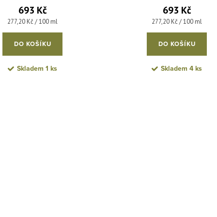
693 Kč
693 Kč
Měrná cena:
Měrná cena:
277,20 Kč / 100 ml
277,20 Kč / 100 ml
DO KOŠÍKU
DO KOŠÍKU
Skladem
1 ks
Skladem
4 ks
cí prvky výpisu