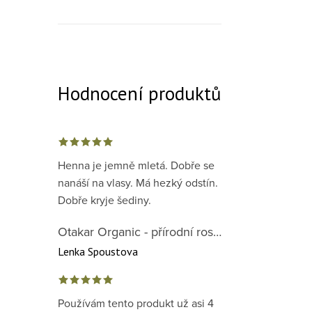
Hodnocení produktů
Henna je jemně mletá. Dobře se
nanáší na vlasy. Má hezký odstín.
Dobře kryje šediny.
Otakar Organic - přírodní rostlinná barva na vlasy červená předpigmentace 1. krok
Lenka Spoustova
Používám tento produkt už asi 4