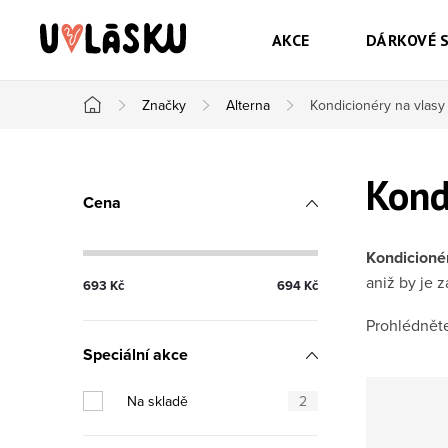
Přejít na obsah
AKCE
DÁRKOVÉ 
Značky
Alterna
Kondicionéry na vlasy
Domů
Postranní panel
Kond
Cena
Kondicionér
aniž by je z
693
Kč
694
Kč
Prohlédněte
Speciální akce
Na skladě
2