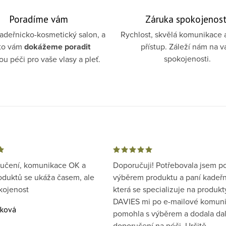
Poradíme vám
Záruka spokojenost
deřnicko-kosmetický salon, a
Rychlost, skvělá komunikace 
to vám
dokážeme poradit
přístup. Záleží nám na v
spokojenosti.
u péči pro vaše vlasy a pleť.
ručení, komunikace OK a
Doporučuji! Potřebovala jsem p
oduktů se ukáža časem, ale
výběrem produktu a paní kadeřn
kojenost
která se specializuje na produkt
DAVIES mi po e-mailové komuni
áková
pomohla s výběrem a dodala dal
doporučení na péči. Určitě