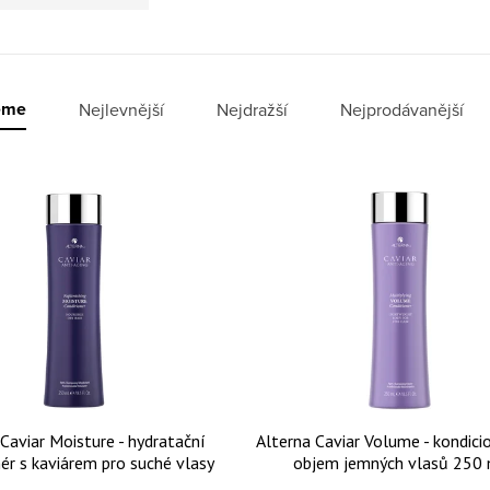
í produktů
eme
Nejlevnější
Nejdražší
Nejprodávanější
 produktů
Caviar Moisture - hydratační
Alterna Caviar Volume - kondici
ér s kaviárem pro suché vlasy
objem jemných vlasů 250 
250 ml