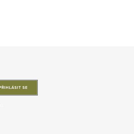
PŘIHLÁSIT SE
jů
.