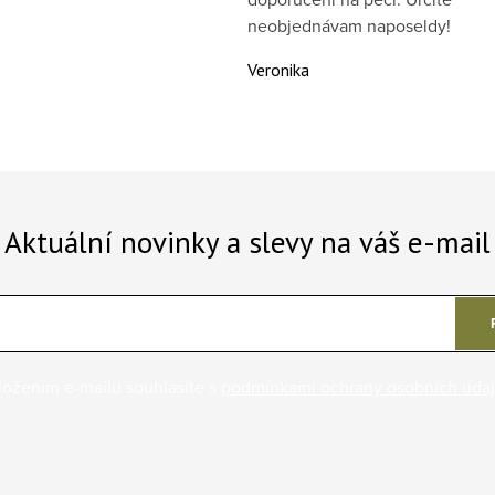
neobjednávam naposeldy!
Veronika
Aktuální novinky a slevy na váš e-mail
ložením e-mailu souhlasíte s
podmínkami ochrany osobních úda