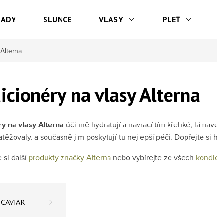
SADY
SLUNCE
VLASY
PLEŤ
 Alterna
icionéry na vlasy Alterna
y na vlasy Alterna
účinně hydratují a navrací tím k
řehké, lámavé
atěžovaly, a současně jim poskytují tu nejlepší péči. Dopřejte si h
 si další
produkty značky Alterna
nebo vybírejte ze všech
kondi
CAVIAR