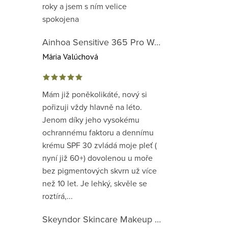
roky a jsem s ním velice
spokojena
Ainhoa Sensitive 365 Pro Well-Being Cream - zklidňující krém pro normální až suchou citlivou pleť
Mária Valúchová
Mám již poněkolikáté, nový si
pořizuji vždy hlavně na léto.
Jenom díky jeho vysokému
ochrannému faktoru a dennímu
krému SPF 30 zvládá moje pleť (
nyní již 60+) dovolenou u moře
bez pigmentových skvrn už více
než 10 let. Je lehký, skvěle se
roztírá,...
Skeyndor Skincare Makeup DD Cream SPF50 – lehký tónovací krém pro všechny typy pleti 40 ml