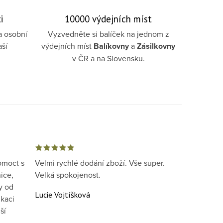
i
10000 výdejních míst
a osobní
Vyzvedněte si balíček na jednom z
aší
výdejních míst
Balíkovny
a
Zásilkovny
v ČR a na Slovensku.
omoct s
Velmi rychlé dodání zboží. Vše super.
ice,
Velká spokojenost.
y od
Lucie Vojtíšková
kaci
ší