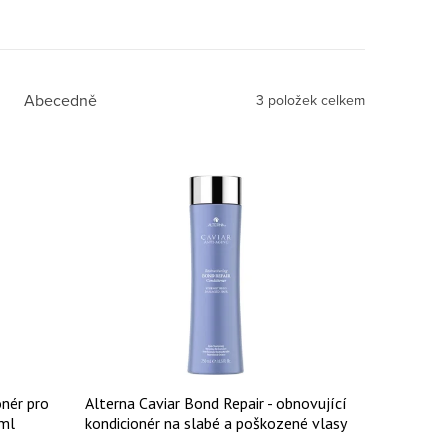
Abecedně
3
položek celkem
onér pro
Alterna Caviar Bond Repair - obnovující
ml
kondicionér na slabé a poškozené vlasy
250 ml