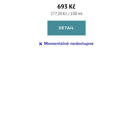
693 Kč
Měrná cena:
277,20 Kč / 100 ml
DETAIL
Momentálně nedostupné