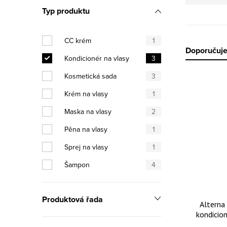
Typ produktu
CC krém
1
Řazen
Doporučuj
Kondicionér na vlasy
3
Kosmetická sada
3
Výpis
Krém na vlasy
1
Maska na vlasy
2
Pěna na vlasy
1
Sprej na vlasy
1
Šampon
4
Produktová řada
Alterna 
kondicion