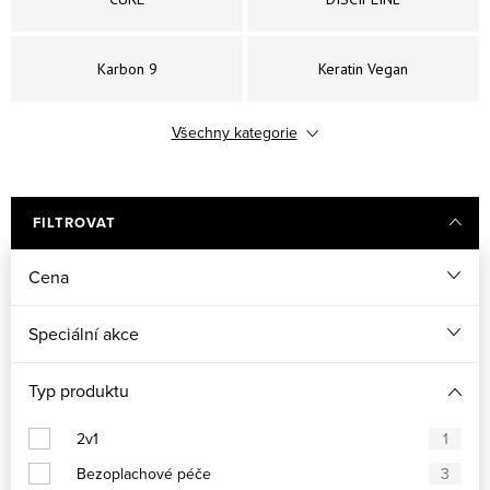
Karbon 9
Keratin Vegan
Všechny kategorie
MAQUI 3
ENERGY
VOLUME
Colour Care
FILTROVAT
Cena
Frequent Use
Hydrating
Speciální akce
Ki Power
Typ produktu
2v1
1
Bezoplachové péče
3