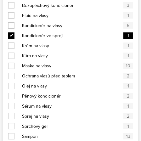
Bezoplachový kondicionér
3
Fluid na vlasy
1
Kondicionér na vlasy
5
Kondicionér ve spreji
1
Krém na vlasy
1
Kúra na vlasy
1
Maska na vlasy
10
Ochrana vlasů před teplem
2
Olej na vlasy
1
Pěnový kondicionér
2
Sérum na vlasy
1
Sprej na vlasy
2
Sprchový gel
1
Šampon
13