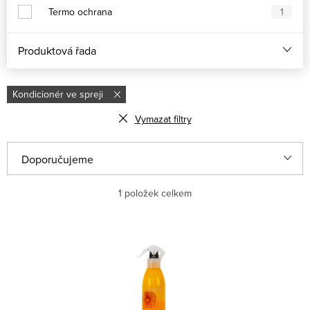
Termo ochrana
1
Produktová řada
Kondicionér ve spreji
Vymazat filtry
Řazení produktů
Doporučujeme
Nejlevnější
1
položek celkem
Nejdražší
Výpis produktů
Nejprodávanější
Abecedně