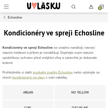
Přejít na obsah
N
Echosline
Kondicionéry ve spreji Echosline
Kondicionéry ve spreji Echosline
se snadno nanášejí, navrací
vlasům hebkost a přitom je nezatěžují. Dopřejte svým vlasům
spolehlivou ochranu před vnějšími vlivy a zanechte je dokonale
krásné.
Prohlédněte si další
produkty značky Echosline
nebo vybírejte ze
všech
kondicionérů na vlasy
z naší nabídky.
ARGAN
NO YELLOW
CURL
DISCIPLINE