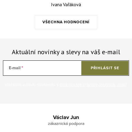
Ivana Vařáková
VŠECHNA HODNOCENÍ
Aktuální novinky a slevy na váš e-mail
E-mail
PŘIHLÁSIT SE
Vložením e-mailu souhlasíte s
podmínkami ochrany osobních údajů
.
Zápatí
Václav Jun