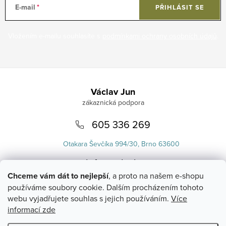
E-mail
PŘIHLÁSIT SE
Vložením e-mailu souhlasíte s
podmínkami ochrany osobních údajů
.
Zápatí
Václav Jun
605 336 269
Otakara Ševčíka 994/30, Brno 63600
info
@
uvlasku.cz
Chceme vám dát to nejlepší
, a proto na našem e-shopu
používáme soubory cookie. Dalším procházením tohoto
webu vyjadřujete souhlas s jejich používáním.
Více
informací zde