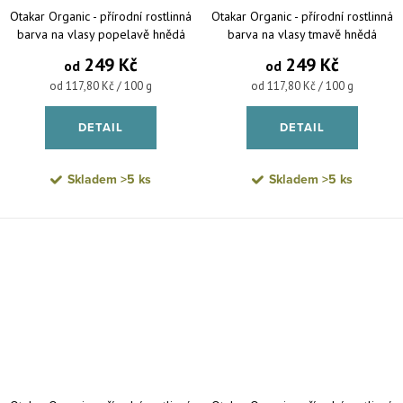
Otakar Organic - přírodní rostlinná
Otakar Organic - přírodní rostlinná
barva na vlasy popelavě hnědá
barva na vlasy tmavě hnědá
249 Kč
249 Kč
od
od
Měrná cena:
Měrná cena:
od 117,80 Kč / 100 g
od 117,80 Kč / 100 g
DETAIL
DETAIL
Skladem
>5 ks
Skladem
>5 ks