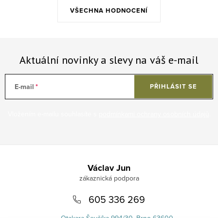
VŠECHNA HODNOCENÍ
Aktuální novinky a slevy na váš e-mail
E-mail
PŘIHLÁSIT SE
Vložením e-mailu souhlasíte s
podmínkami ochrany osobních údajů
.
Zápatí
Václav Jun
605 336 269
Otakara Ševčíka 994/30, Brno 63600