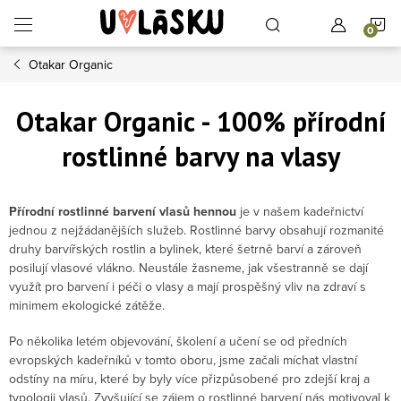
Přejít na obsah
N
Otakar Organic
Otakar Organic - 100% přírodní
rostlinné barvy na vlasy
Přírodní rostlinné barvení vlasů hennou
je v našem kadeřnictví
jednou z nejžádanějších služeb. Rostlinné barvy obsahují rozmanité
druhy barvířských rostlin a bylinek, které šetrně barví a zároveň
posilují vlasové vlákno. Neustále žasneme, jak všestranně se dají
využít pro barvení i péči o vlasy a mají prospěšný vliv na zdraví s
minimem ekologické zátěže.
Po několika letém objevování, školení a učení se od předních
evropských kadeřníků v tomto oboru, jsme začali míchat vlastní
odstíny na míru, které by byly více přizpůsobené pro zdejší kraj a
typologii vlasů. Zvyšující se zájem o rostlinné barvení nás motivoval k