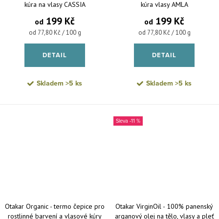
kúra na vlasy CASSIA
kúra vlasy AMLA
199 Kč
199 Kč
od
od
Měrná cena:
Měrná cena:
od 77,80 Kč / 100 g
od 77,80 Kč / 100 g
DETAIL
DETAIL
Skladem
>5 ks
Skladem
>5 ks
-11 %
Otakar Organic - termo čepice pro
Otakar VirginOil - 100% panenský
rostlinné barvení a vlasové kúry
arganový olej na tělo, vlasy a pleť