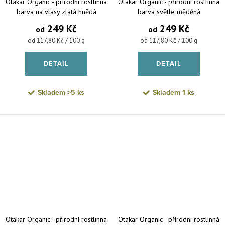
Otakar Organic - přírodní rostlinná
Otakar Organic - přírodní rostlinná
barva na vlasy zlatá hnědá
barva světle měděná
249 Kč
249 Kč
od
od
Měrná cena:
Měrná cena:
od 117,80 Kč / 100 g
od 117,80 Kč / 100 g
DETAIL
DETAIL
Skladem
>5 ks
Skladem
1 ks
Otakar Organic - přírodní rostlinná
Otakar Organic - přírodní rostlinná