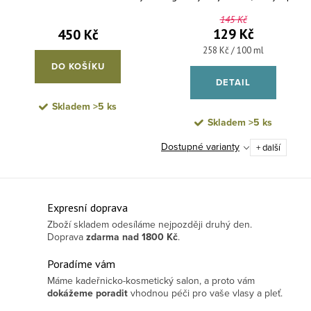
(EX: 10/2026)
145 Kč
129 Kč
450 Kč
Měrná cena:
258 Kč / 100 ml
DO KOŠÍKU
DETAIL
Skladem
>5 ks
Skladem
>5 ks
Dostupné varianty
+ další
Ovládací prvky výpisu
Expresní doprava
Zboží skladem odesíláme nejpozději druhý den.
Doprava
zdarma
nad 1800 Kč
.
Poradíme vám
Máme kadeřnicko-kosmetický salon, a proto vám
dokážeme poradit
vhodnou péči pro vaše vlasy a pleť.