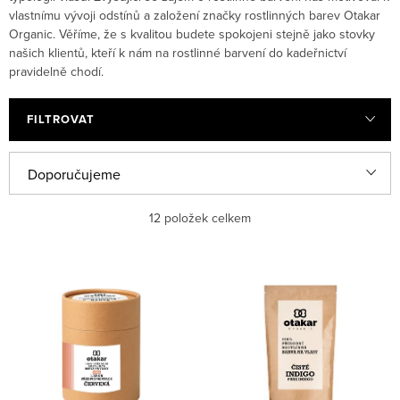
vlastnímu vývoji odstínů a založení značky rostlinných barev Otakar
Organic. Věříme, že s kvalitou budete spokojeni stejně jako stovky
našich klientů, kteří k nám na rostlinné barvení do kadeřnictví
pravidelně chodí.
FILTROVAT
Řazení produktů
Doporučujeme
Nejlevnější
12
položek celkem
Nejdražší
Výpis produktů
Nejprodávanější
Abecedně