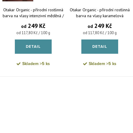
Otakar Organic - přírodní rostlinná
Otakar Organic - přírodní rostlinná
barva na vlasy intenzivní měděná /
barva na vlasy karamelová
čistá henna
249 Kč
249 Kč
od
od
Měrná cena:
Měrná cena:
od 117,80 Kč / 100 g
od 117,80 Kč / 100 g
DETAIL
DETAIL
Skladem
>5 ks
Skladem
>5 ks