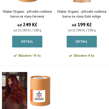
Otakar Organic - přírodní rostlinná
Otakar Organic - přírodní rostlinná
barva na vlasy červená
barva na vlasy čisté indigo
předpigmentace 1. krok
249 Kč
199 Kč
od
od
Měrná cena:
Měrná cena:
od 117,80 Kč / 100 g
od 117,80 Kč / 100 g
DETAIL
DETAIL
Skladem
>5 ks
Skladem
4 ks