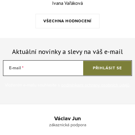
Ivana Vařáková
VŠECHNA HODNOCENÍ
Aktuální novinky a slevy na váš e-mail
E-mail
PŘIHLÁSIT SE
Vložením e-mailu souhlasíte s
podmínkami ochrany osobních údajů
.
Zápatí
Václav Jun