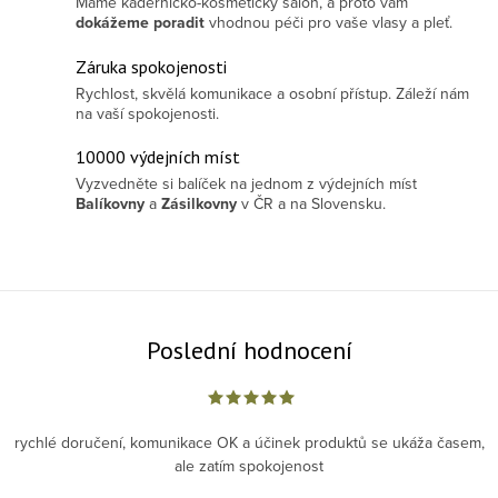
Máme kadeřnicko-kosmetický salon, a proto vám
dokážeme poradit
vhodnou péči pro vaše vlasy a pleť.
Záruka spokojenosti
Rychlost, skvělá komunikace a osobní přístup. Záleží nám
na vaší spokojenosti.
10000 výdejních míst
Vyzvedněte si balíček na jednom z výdejních míst
Balíkovny
a
Zásilkovny
v ČR a na Slovensku.
Poslední hodnocení
rychlé doručení, komunikace OK a účinek produktů se ukáža časem,
ale zatím spokojenost