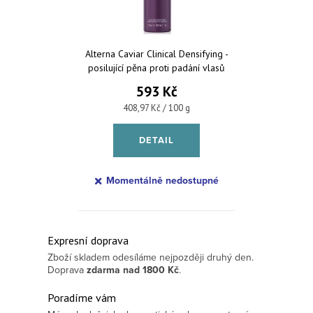
Alterna Caviar Clinical Densifying -
posilující pěna proti padání vlasů
145 g
593 Kč
Měrná cena:
408,97 Kč / 100 g
DETAIL
Momentálně nedostupné
Ovládací prvky výpisu
Expresní doprava
Zboží skladem odesíláme nejpozději druhý den.
Doprava
zdarma
nad 1800 Kč
.
Poradíme vám