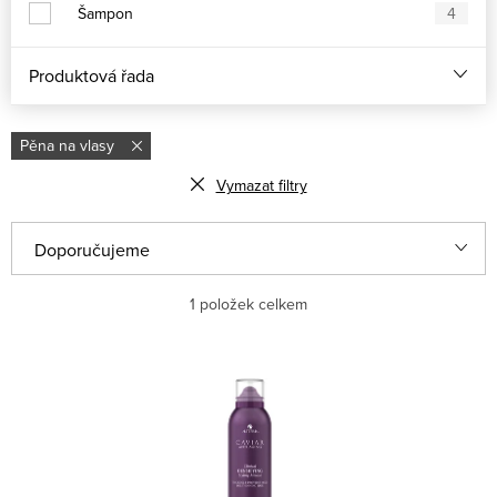
Šampon
4
Produktová řada
Pěna na vlasy
Vymazat filtry
Řazení produktů
Doporučujeme
Nejlevnější
1
položek celkem
Nejdražší
Výpis produktů
Nejprodávanější
Abecedně