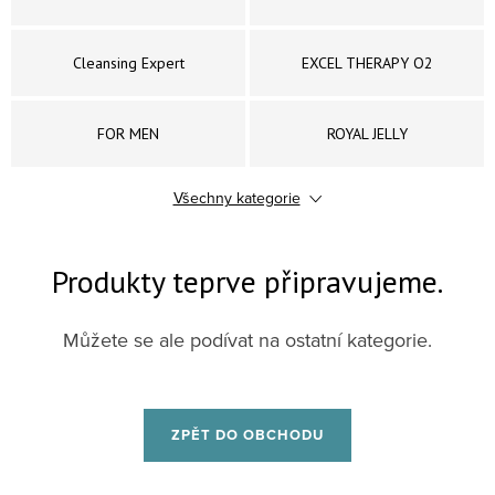
Cleansing Expert
EXCEL THERAPY O2
FOR MEN
ROYAL JELLY
Všechny kategorie
OPTIONS
PERFECT FORMS
Produkty teprve připravujeme.
Purexpert
SO DELICATE
Můžete se ale podívat na ostatní kategorie.
SPA COLLECTION
Timexpert
GERMAINE DE CAPUCCINI -
LIMITOVANÉ SADY A SETY
EXPERT LAB EXOZOMY
ZPĚT DO OBCHODU