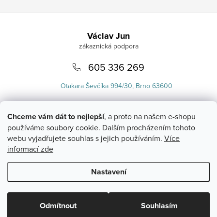
Zápatí
Václav Jun
605 336 269
Otakara Ševčíka 994/30, Brno 63600
info
@
uvlasku.cz
Chceme vám dát to nejlepší
, a proto na našem e-shopu
používáme soubory cookie. Dalším procházením tohoto
webu vyjadřujete souhlas s jejich používáním.
Více
informací zde
Nastavení
Copyright 2026
UVlásku.cz
. Všechna práva vyhrazena.
Upravit
nastavení cookies
Odmítnout
Souhlasím
Vytvořil Shoptet