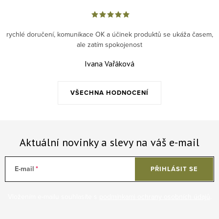
rychlé doručení, komunikace OK a účinek produktů se ukáža časem,
ale zatím spokojenost
Ivana Vařáková
VŠECHNA HODNOCENÍ
Aktuální novinky a slevy na váš e-mail
E-mail
PŘIHLÁSIT SE
Vložením e-mailu souhlasíte s
podmínkami ochrany osobních údajů
.