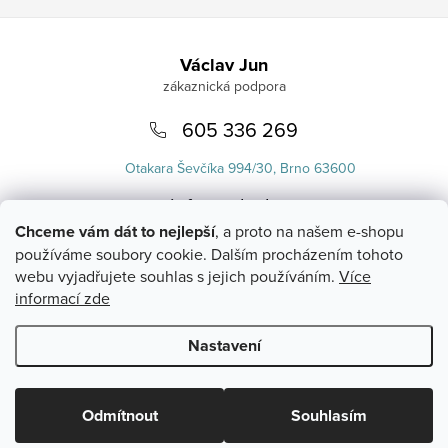
Zápatí
Václav Jun
605 336 269
Otakara Ševčíka 994/30, Brno 63600
info
@
uvlasku.cz
Chceme vám dát to nejlepší
, a proto na našem e-shopu
používáme soubory cookie. Dalším procházením tohoto
webu vyjadřujete souhlas s jejich používáním.
Více
informací zde
Nastavení
Copyright 2026
UVlásku.cz
. Všechna práva vyhrazena.
Upravit
nastavení cookies
Odmítnout
Souhlasím
Vytvořil Shoptet