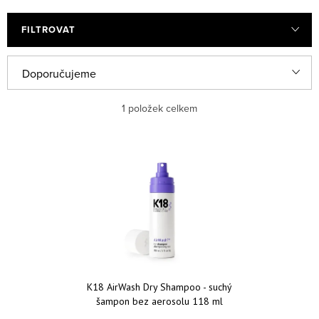
FILTROVAT
Řazení produktů
Doporučujeme
Nejlevnější
1
položek celkem
Nejdražší
Výpis produktů
Nejprodávanější
Abecedně
K18 AirWash Dry Shampoo - suchý
šampon bez aerosolu 118 ml