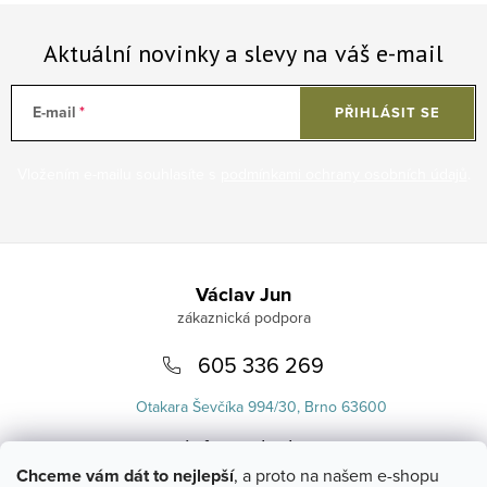
Aktuální novinky a slevy na váš e-mail
E-mail
PŘIHLÁSIT SE
Vložením e-mailu souhlasíte s
podmínkami ochrany osobních údajů
.
Zápatí
Václav Jun
605 336 269
Otakara Ševčíka 994/30, Brno 63600
info
@
uvlasku.cz
Chceme vám dát to nejlepší
, a proto na našem e-shopu