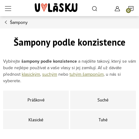
Přejít na obsah
N
Šampony
Šampony podle konzistence
Vybírejte
šampony podle konzistence
a najděte takový, který se vám
bude nejlépe používat a vaše vlasy si jej zamilují. Ať už dáváte
přednost
klasickým
,
suchým
nebo
tuhým šamponům
, u nás si
vyberete.
Práškové
Suché
Klasické
Tuhé