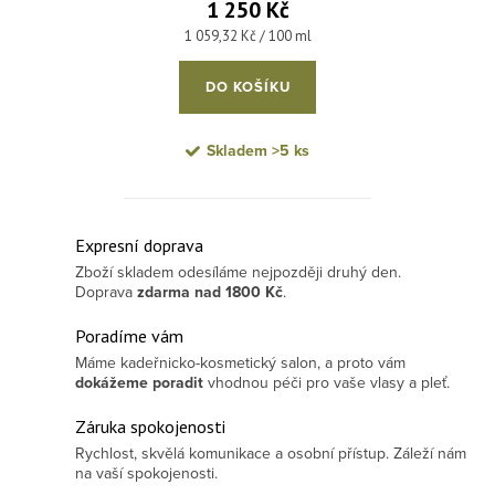
1 250 Kč
Měrná cena:
1 059,32 Kč / 100 ml
DO KOŠÍKU
Skladem
>5 ks
Ovládací prvky výpisu
Expresní doprava
Zboží skladem odesíláme nejpozději druhý den.
Doprava
zdarma
nad 1800 Kč
.
Poradíme vám
Máme kadeřnicko-kosmetický salon, a proto vám
dokážeme poradit
vhodnou péči pro vaše vlasy a pleť.
Záruka spokojenosti
Rychlost, skvělá komunikace a osobní přístup. Záleží nám
na vaší spokojenosti.