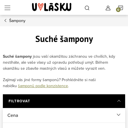
Přejít na obsah
N
Šampony
Suché šampony
Suché šampony
jsou vaší okamžitou záchranou ve chvílích, kdy
nestíháte, ale vaše vlasy už opravdu potřebují umýt. Během
okamžiku se zbavíte mastných vlasů a můžete vyrazit ven.
Zajímají vás jiné formy šamponů? Prohlédněte si naši
nabídku
šamponů podle konzistence
.
FILTROVAT
Cena