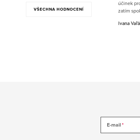
účinek pr
VŠECHNA HODNOCENÍ
zatím spo
Ivana Vař
E-mail