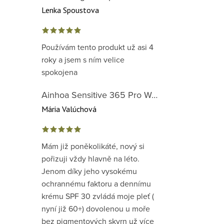
Lenka Spoustova
Používám tento produkt už asi 4
roky a jsem s ním velice
spokojena
Ainhoa Sensitive 365 Pro Well-Being Cream - zklidňující krém pro normální až suchou citlivou pleť
Mária Valúchová
Mám již poněkolikáté, nový si
pořizuji vždy hlavně na léto.
Jenom díky jeho vysokému
ochrannému faktoru a dennímu
krému SPF 30 zvládá moje pleť (
nyní již 60+) dovolenou u moře
bez pigmentových skvrn už více