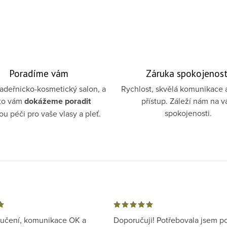
Poradíme vám
Záruka spokojenost
deřnicko-kosmetický salon, a
Rychlost, skvělá komunikace 
to vám
dokážeme poradit
přístup. Záleží nám na v
spokojenosti.
u péči pro vaše vlasy a pleť.
ručení, komunikace OK a
Doporučuji! Potřebovala jsem p