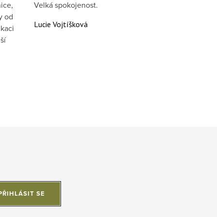
ice,
Velká spokojenost.
y od
Lucie Vojtíšková
kaci
ší
PŘIHLÁSIT SE