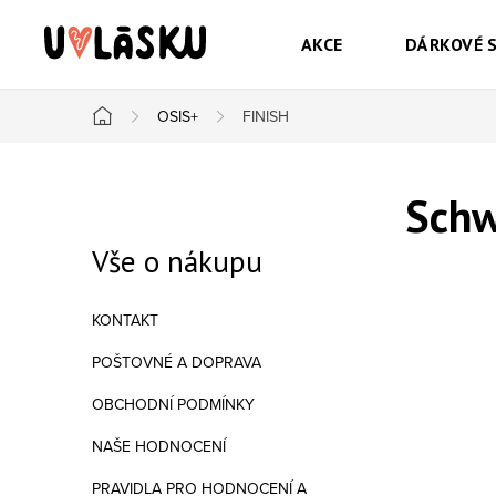
Přejít na obsah
AKCE
DÁRKOVÉ 
OSIS+
FINISH
Domů
Postranní panel
Schw
Vše o nákupu
KONTAKT
POŠTOVNÉ A DOPRAVA
OBCHODNÍ PODMÍNKY
NAŠE HODNOCENÍ
PRAVIDLA PRO HODNOCENÍ A