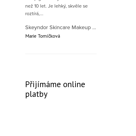
než 10 let. Je lehký, skvěle se
roztírá,...
Skeyndor Skincare Makeup DD Cream SPF50 – lehký tónovací krém pro všechny typy pleti 40 ml
Marie Tomíčková
Přijímáme online
platby