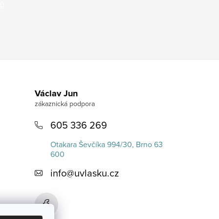
jů
.
Václav Jun
605 336 269
Otakara Ševčíka 994/30, Brno 63
600
info
@
uvlasku.cz