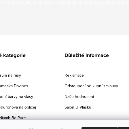
ložením e-mailu souhlasíte s
podmínkami ochrany osobních úda
é kategorie
Důležité informace
érum na řasy
Reklamace
smetika Davines
Odstoupení od kupní smlouvy
odní barvy na vlasy
Naše hodnocení
aluronová na obličej
Salon U Vlásku
Niamh Be Pure