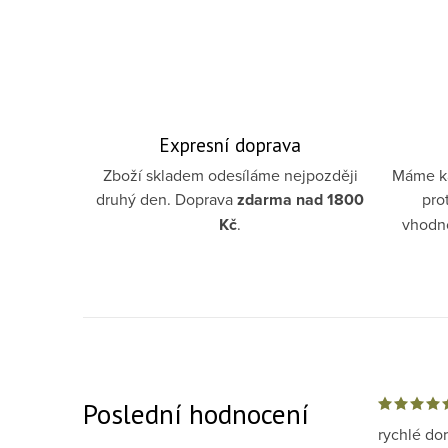
Expresní doprava
Zboží skladem odesíláme nejpozději
Máme ka
druhý den. Doprava
zdarma
nad 1800
pro
Kč
.
vhodno
Poslední hodnocení
rychlé do