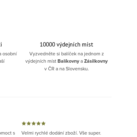
i
10000 výdejních míst
a osobní
Vyzvedněte si balíček na jednom z
aší
výdejních míst
Balíkovny
a
Zásilkovny
v ČR a na Slovensku.
omoct s
Velmi rychlé dodání zboží. Vše super.