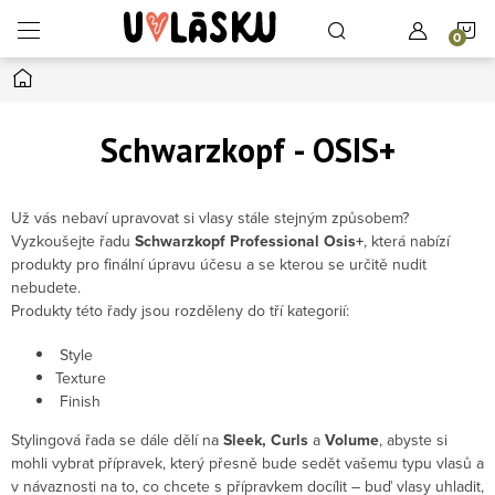
Přejít na obsah
N
Domů
Schwarzkopf - OSIS+
Už vás nebaví upravovat si vlasy stále stejným způsobem?
Vyzkoušejte řadu
Schwarzkopf Professional Osis+
, která nabízí
produkty pro finální úpravu účesu a se kterou se určitě nudit
nebudete.
Produkty této řady jsou rozděleny do tří kategorií:
Style
Texture
Finish
Stylingová řada se dále dělí na
Sleek, Curls
a
Volume
, abyste si
mohli vybrat přípravek, který přesně bude sedět vašemu typu vlasů a
v návaznosti na to, co chcete s přípravkem docílit – buď vlasy uhladit,