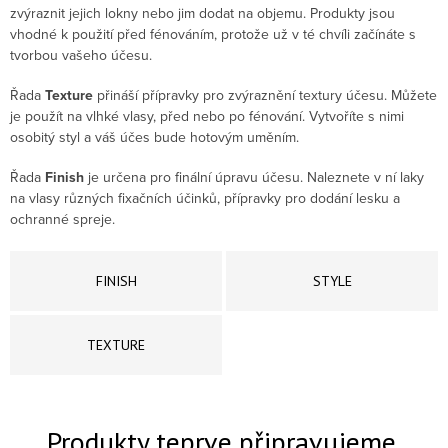
zvýraznit jejich lokny nebo jim dodat na objemu. Produkty jsou
vhodné k použití před fénováním, protože už v té chvíli začínáte s
tvorbou vašeho účesu.
Řada
Texture
přináší přípravky pro zvýraznění textury účesu. Můžete
je použít na vlhké vlasy, před nebo po fénování. Vytvoříte s nimi
osobitý styl a váš účes bude hotovým uměním.
Řada
Finish
je určena pro finální úpravu účesu. Naleznete v ní laky
na vlasy různých fixačních účinků, přípravky pro dodání lesku a
ochranné spreje.
FINISH
STYLE
TEXTURE
Produkty teprve připravujeme.