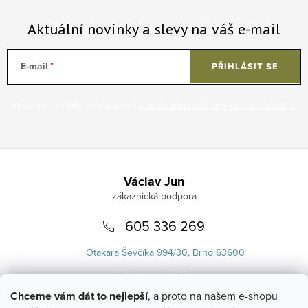
Aktuální novinky a slevy na váš e-mail
E-mail
PŘIHLÁSIT SE
Vložením e-mailu souhlasíte s
podmínkami ochrany osobních údajů
.
Zápatí
Václav Jun
605 336 269
Otakara Ševčíka 994/30, Brno 63600
info
@
uvlasku.cz
Chceme vám dát to nejlepší
, a proto na našem e-shopu