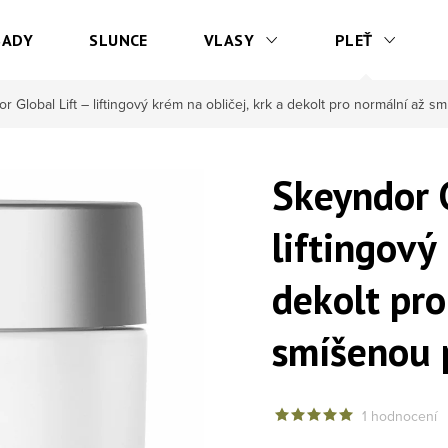
SADY
SLUNCE
VLASY
PLEŤ
r Global Lift – liftingový krém na obličej, krk a dekolt pro normální až s
Skeyndor G
liftingový
dekolt pro
smíšenou 
1 hodnocení