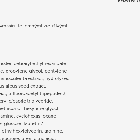
, vmasírujte jemnými krouživými
ester, cetearyl ethylhexanoate,
ane, propylene glycol, pentylene
ria esculenta extract, hydrolyzed
us albus seed extract,
ct, trifluoroacetyl tripeptide-2,
rylic/capric triglyceride,
ethiconol, hexylene glycol,
olamine, cyclohexasiloxane,
, glucose, laureth-7,
ethylhexylglycerin, arginine,
sucrose, urea, citric acid,