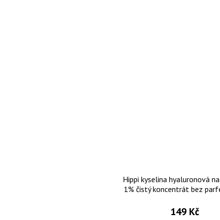
Hippi kyselina hyaluronová na 
1% čistý koncentrát bez par
parabenů 30 ml
149 Kč