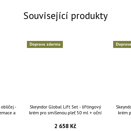
Související produkty
Doprava zdarma
Doprav
obličej -
Skeyndor Global Lift Set - liftingový
Skeyndo
femace a
krém pro smíšenou pleť 50 ml + oční
krém p
krém 15 ml + dvoufázový elixír 2x5 ml
krém 1
2 658 Kč