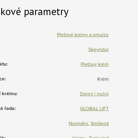
kové parametry
:
Pleťové krémy a emulze
Skeyndor
ktu
:
Pleťový krém
ce
:
Krém
í krému
:
Denní i noční
á řada
:
GLOBAL LIFT
Normální
,
Smíšená
ěk
:
Vrásky
,
Zralá pleť