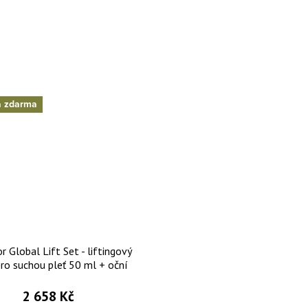
a zdarma
r Global Lift Set - liftingový
ro suchou pleť 50 ml + oční
5 ml + pleťový elixír 2x5 ml
2 658 Kč