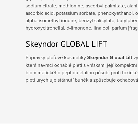
sodium citrate, methionine, ascorbyl palmitate, alanin
ascorbic acid, potassium sorbate, phenoxyethanol, 
alpha-isomethyl ionone, benzyl salicylate, butylphe
hydroxycitronellal, d-limonene, linalool, parfum [frag
Skeyndor GLOBAL LIFT
Přípravky pleťové kosmetiky
Skeyndor Global Lift
vy
která navrací ochablé pleti s vráskami její kompaktní
biomimetického peptidu elafinu působí proti toxické
pleti urychluje stárnutí buněk a způsobuje ochabov