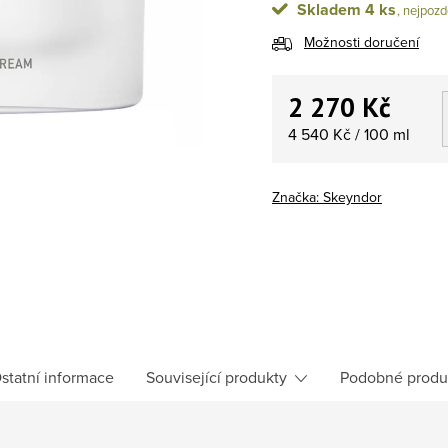
Skladem
4 ks
Možnosti doručení
2 270 Kč
Měrná cena:
4 540 Kč / 100 ml
Značka:
Skeyndor
statní informace
Související produkty
Podobné produ