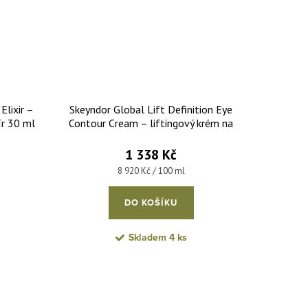
Elixir –
Skeyndor Global Lift Definition Eye
ír 30 ml
Contour Cream – liftingový krém na
oční okolí 15 ml
1 338 Kč
Měrná cena:
8 920 Kč / 100 ml
DO KOŠÍKU
Skladem
4 ks