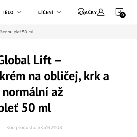
NÁKU
TĚLO
LÍČENÍ
ZNAČKY
míšenou pleť 50 ml
lobal Lift –
 krém na obličej, krk a
 normální až
pleť 50 ml
Kód produktu:
SK51421108