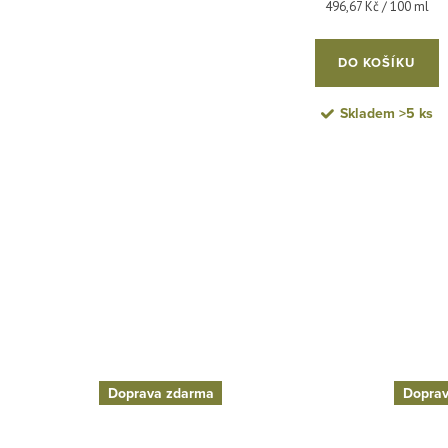
Měrná cena:
496,67 Kč / 100 ml
DO KOŠÍKU
Skladem
>5 ks
Doprava zdarma
Doprav