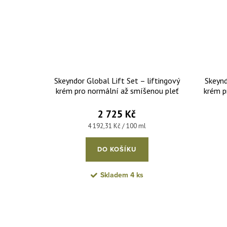
Skeyndor Global Lift Set – liftingový
Skeynd
krém pro normální až smíšenou pleť
krém p
50 ml + liftingový krém na oční okolí
krém 15
15 ml
2 725 Kč
Měrná cena:
4 192,31 Kč / 100 ml
DO KOŠÍKU
Skladem
4 ks