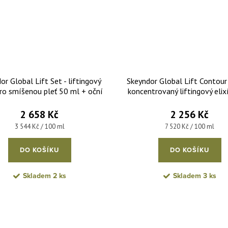
or Global Lift Set - liftingový
Skeyndor Global Lift Contour 
ro smíšenou pleť 50 ml + oční
koncentrovaný liftingový elix
 ml + dvoufázový elixír 2x5 ml
2 658 Kč
2 256 Kč
Měrná cena:
Měrná cena:
3 544 Kč / 100 ml
7 520 Kč / 100 ml
DO KOŠÍKU
DO KOŠÍKU
Skladem
2 ks
Skladem
3 ks