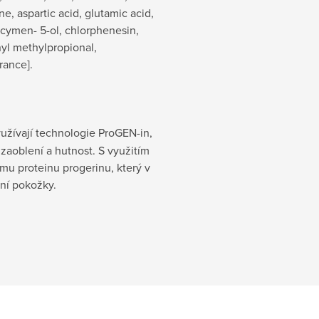
e, aspartic acid, glutamic acid,
ocymen- 5-ol, chlorphenesin,
nyl methylpropional,
rance].
užívají technologie ProGEN-in,
 zaoblení a hutnost. S využitím
mu proteinu progerinu, který v
ání pokožky.