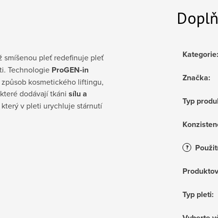
Doplň
Kategorie
 smíšenou pleť redefinuje pleť
sti. Technologie
ProGEN-in
Značka
:
ý způsob kosmetického liftingu,
 které dodávají tkáni
sílu a
Typ produ
který v pleti urychluje stárnutí
Konzisten
Použit
?
Produktov
Typ pleti
:
Vyberte v