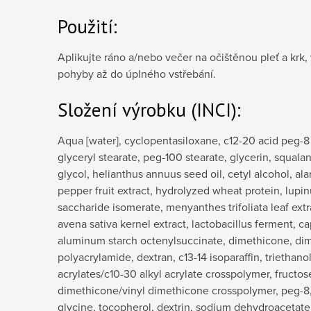
Použití:
Aplikujte ráno a/nebo večer na očištěnou pleť a krk
pohyby až do úplného vstřebání.
Složení výrobku (INCI):
Aqua [water], cyclopentasiloxane, c12-20 acid peg-8 
glyceryl stearate, peg-100 stearate, glycerin, squal
glycol, helianthus annuus seed oil, cetyl alcohol, ala
pepper fruit extract, hydrolyzed wheat protein, lupin
saccharide isomerate, menyanthes trifoliata leaf extra
avena sativa kernel extract, lactobacillus ferment, cap
aluminum starch octenylsuccinate, dimethicone, dim
polyacrylamide, dextran, c13-14 isoparaffin, triethan
acrylates/c10-30 alkyl acrylate crosspolymer, fructose
dimethicone/vinyl dimethicone crosspolymer, peg-8, 
glycine, tocopherol, dextrin, sodium dehydroacetate, 