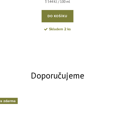
Měrná cena:
3 544 Kč / 100 ml
DO KOŠÍKU
Skladem
2 ks
a zdarma