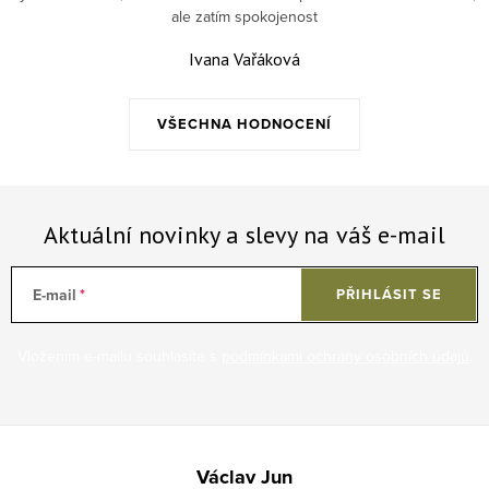
ale zatím spokojenost
Ivana Vařáková
VŠECHNA HODNOCENÍ
Aktuální novinky a slevy na váš e-mail
E-mail
PŘIHLÁSIT SE
Vložením e-mailu souhlasíte s
podmínkami ochrany osobních údajů
.
Zápatí
Václav Jun