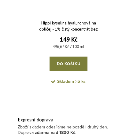
Hippi kyselina hyaluronová na
obličej - 1% čistý koncentrát bez
parfemace a parabenů 30 ml
149 Kč
Měrná cena:
496,67 Kč / 100 ml
DO KOŠÍKU
Skladem
>5 ks
Expresní doprava
Zboží skladem odesíláme nejpozději druhý den.
Doprava
zdarma
nad 1800 Kč
.