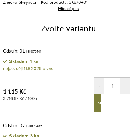
Značka:
Skeyndor
Kód produktu:
SK870401
Hlídací pes
Odstín: 01
| SK870401
Skladem
1 ks
11.8.2026
1 115 Kč
Měrná cena:
3 716,67 Kč / 100 ml
KOUPIT
Odstín: 02
| SK870402
Skladem
3 ks