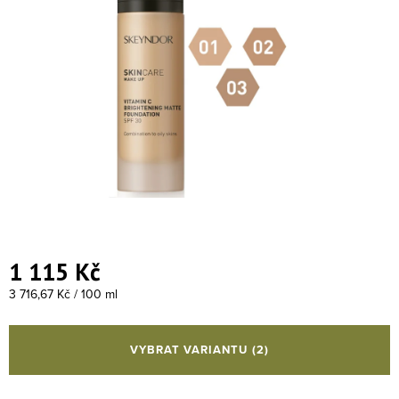
1 115 Kč
Měrná cena:
3 716,67 Kč / 100 ml
VYBRAT VARIANTU
(2)