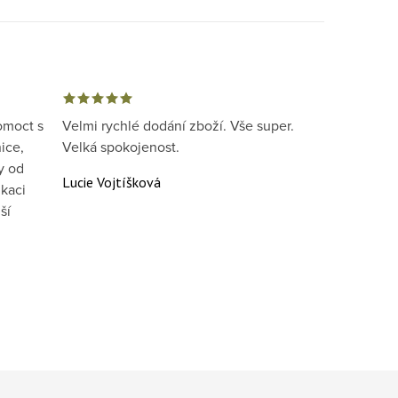
omoct s
Velmi rychlé dodání zboží. Vše super.
ice,
Velká spokojenost.
y od
Lucie Vojtíšková
kaci
ší