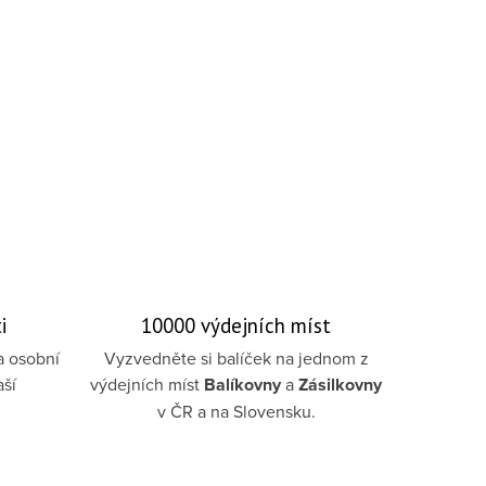
i
10000 výdejních míst
a osobní
Vyzvedněte si balíček na jednom z
aší
výdejních míst
Balíkovny
a
Zásilkovny
v ČR a na Slovensku.