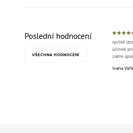
Poslední hodnocení
rychlé do
účinek pr
VŠECHNA HODNOCENÍ
zatím spo
Ivana Vař