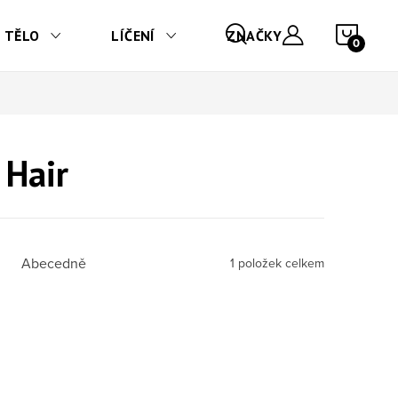
NÁKU
TĚLO
LÍČENÍ
ZNAČKY
 Hair
Abecedně
1
položek celkem