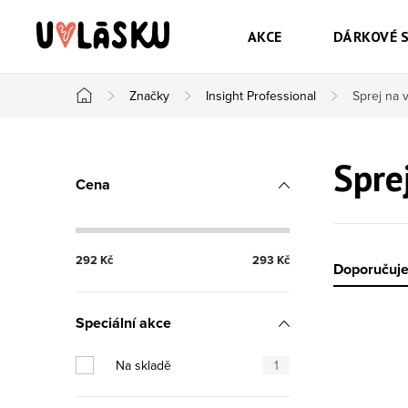
Přejít na obsah
AKCE
DÁRKOVÉ 
Značky
Insight Professional
Sprej na 
Domů
Postranní panel
Spre
Cena
292
Kč
293
Kč
Řazen
Doporučuj
Speciální akce
Výpis
Na skladě
1