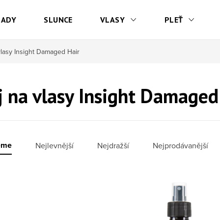
SADY
SLUNCE
VLASY
PLEŤ
vlasy Insight Damaged Hair
j na vlasy Insight Damaged
í produktů
eme
Nejlevnější
Nejdražší
Nejprodávanější
 produktů