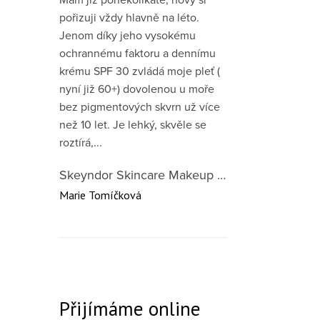
pořizuji vždy hlavně na léto.
Jenom díky jeho vysokému
ochrannému faktoru a dennímu
krému SPF 30 zvládá moje pleť (
nyní již 60+) dovolenou u moře
bez pigmentových skvrn už více
než 10 let. Je lehký, skvěle se
roztírá,...
Skeyndor Skincare Makeup DD Cream SPF50 – lehký tónovací krém pro všechny typy pleti 40 ml
Marie Tomíčková
Přijímáme online