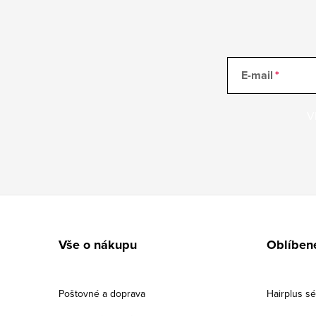
E-mail
V
Zápatí
Vše o nákupu
Oblíben
Poštovné a doprava
Hairplus s