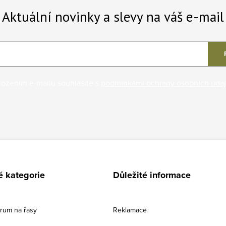
Aktuální novinky a slevy na váš e-mail
ložením e-mailu souhlasíte s
podmínkami ochrany osobních úda
é kategorie
Důležité informace
érum na řasy
Reklamace