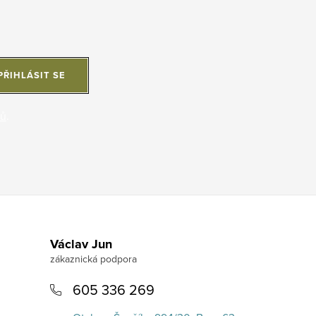
PŘIHLÁSIT SE
jů
.
Václav Jun
605 336 269