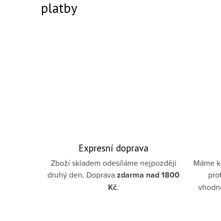
platby
Expresní doprava
Zboží skladem odesíláme nejpozději
Máme ka
druhý den. Doprava
zdarma
nad 1800
pro
Kč
.
vhodno