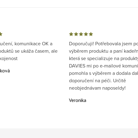
ručení, komunikace OK a
Doporučuji! Potřebovala jsem p
oduktů se ukáža časem, ale
výběrem produktu a paní kadeřn
kojenost
která se specializuje na produkt
DAVIES mi po e-mailové komuni
áková
pomohla s výběrem a dodala dal
doporučení na péči. Určitě
neobjednávam naposeldy!
Veronika