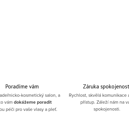
Poradíme vám
Záruka spokojenost
deřnicko-kosmetický salon, a
Rychlost, skvělá komunikace 
to vám
dokážeme poradit
přístup. Záleží nám na v
spokojenosti.
u péči pro vaše vlasy a pleť.