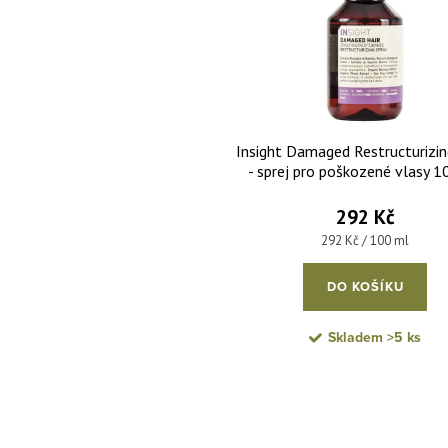
Insight Damaged Restructurizin
- sprej pro poškozené vlasy 
292 Kč
Měrná cena:
292 Kč / 100 ml
DO KOŠÍKU
Skladem
>5 ks