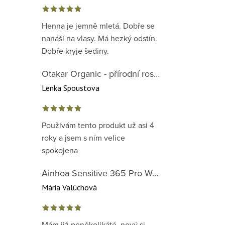
Henna je jemně mletá. Dobře se
nanáší na vlasy. Má hezký odstín.
Dobře kryje šediny.
Otakar Organic - přírodní rostlinná barva na vlasy červená předpigmentace 1. krok
Lenka Spoustova
Používám tento produkt už asi 4
roky a jsem s ním velice
spokojena
Ainhoa Sensitive 365 Pro Well-Being Cream - zklidňující krém pro normální až suchou citlivou pleť
Mária Valúchová
Mám již poněkolikáté, nový si