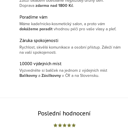
Zboží skladem odesíláme nejpozději druhý den.
Doprava
zdarma
nad 1800 Kč
.
Poradíme vám
Máme kadeřnicko-kosmetický salon, a proto vám
dokážeme poradit
vhodnou péči pro vaše vlasy a pleť.
Záruka spokojenosti
Rychlost, skvělá komunikace a osobní přístup. Záleží nám
na vaší spokojenosti.
10000 výdejních míst
Vyzvedněte si balíček na jednom z výdejních míst
Balíkovny
a
Zásilkovny
v ČR a na Slovensku.
Poslední hodnocení