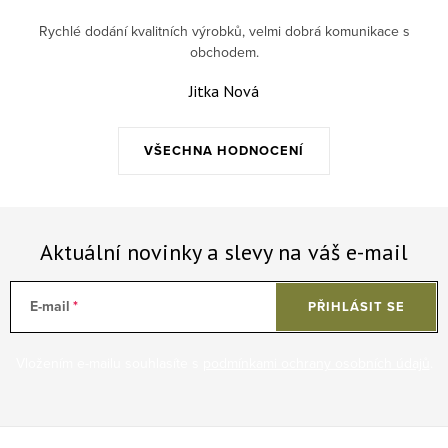
Rychlé dodání kvalitních výrobků, velmi dobrá komunikace s
obchodem.
Jitka Nová
VŠECHNA HODNOCENÍ
Aktuální novinky a slevy na váš e-mail
E-mail
PŘIHLÁSIT SE
Vložením e-mailu souhlasíte s
podmínkami ochrany osobních údajů
.
Zápatí