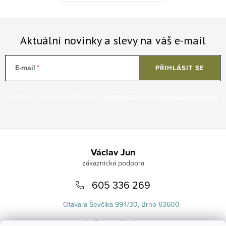
Aktuální novinky a slevy na váš e-mail
E-mail
PŘIHLÁSIT SE
Vložením e-mailu souhlasíte s
podmínkami ochrany osobních údajů
.
Zápatí
Václav Jun
605 336 269
Otakara Ševčíka 994/30, Brno 63600
info
@
uvlasku.cz