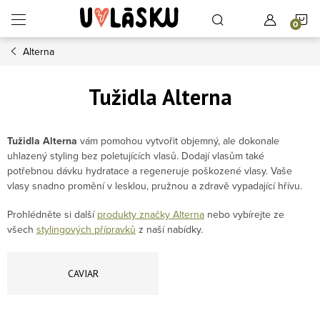
Přejít na obsah
N
Alterna
Tužidla Alterna
Tužidla Alterna
vám pomohou vytvořit objemný, ale dokonale
uhlazený styling bez poletujících vlasů.
Dodají vlasům také
potřebnou dávku hydratace a regeneruje poškozené vlasy. Vaše
vlasy snadno promění v lesklou, pružnou a zdravě vypadající hřívu.
Prohlédněte si další
produkty značky Alterna
nebo vybírejte ze
všech
stylingových přípravků
z naší nabídky.
CAVIAR