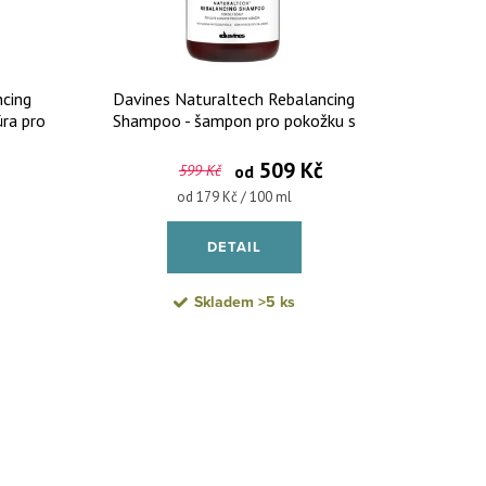
ncing
Davines Naturaltech Rebalancing
úra pro
Shampoo - šampon pro pokožku s
0 ml
nadměrnou tvorbou mazu
509 Kč
599 Kč
od
Měrná cena:
od 179 Kč / 100 ml
DETAIL
Skladem
>5 ks