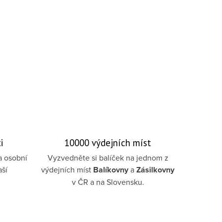
i
10000 výdejních míst
a osobní
Vyzvedněte si balíček na jednom z
aší
výdejních míst
Balíkovny
a
Zásilkovny
v ČR a na Slovensku.