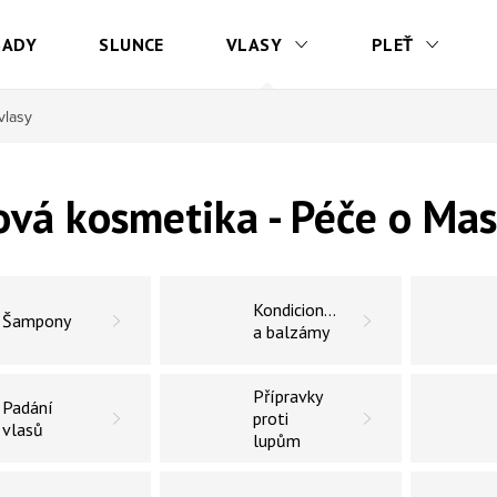
SADY
SLUNCE
VLASY
PLEŤ
vlasy
ová kosmetika - Péče o Mas
Kondicionéry
Šampony
a balzámy
Přípravky
Padání
proti
vlasů
lupům