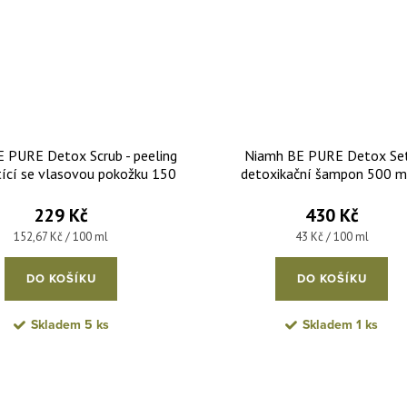
 PURE Detox Scrub - peeling
Niamh BE PURE Detox Set
ící se vlasovou pokožku 150
detoxikační šampon 500 m
ml
detoxikační maska 500 m
229 Kč
430 Kč
Měrná cena:
Měrná cena:
152,67 Kč / 100 ml
43 Kč / 100 ml
DO KOŠÍKU
DO KOŠÍKU
Skladem
5 ks
Skladem
1 ks