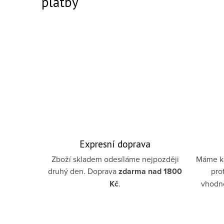
platby
Expresní doprava
Zboží skladem odesíláme nejpozději
Máme ka
druhý den. Doprava
zdarma
nad 1800
pro
Kč
.
vhodno