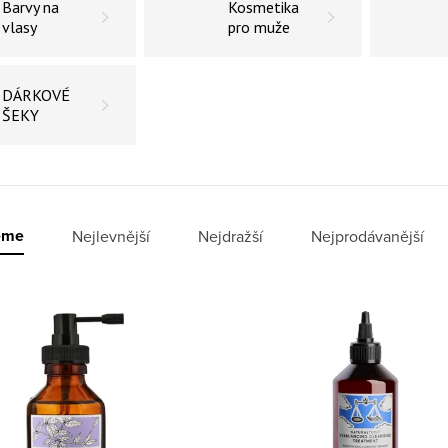
Barvy na
Kosmetika
vlasy
pro muže
DÁRKOVÉ
ŠEKY
í produktů
eme
Nejlevnější
Nejdražší
Nejprodávanější
 produktů