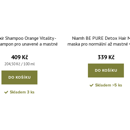
ixir Shampoo Orange Vitality -
Niamh BE PURE Detox Hair M
 šampon pro unavené a mastné
maska pro normální až mastné v
vlasy 200 ml
sklonem k plihnutí 1000 
409 Kč
339 Kč
Měrná cena:
204,50 Kč / 100 ml
DO KOŠÍKU
DO KOŠÍKU
Skladem
>5 ks
Skladem
3 ks