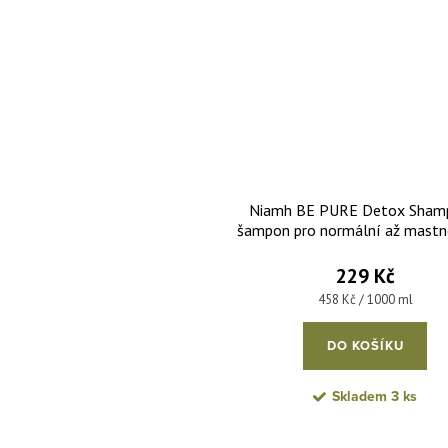
Niamh BE PURE Detox Sham
šampon pro normální až mastn
se sklonem k plihnutí 500
229 Kč
Měrná cena:
458 Kč / 1000 ml
DO KOŠÍKU
Skladem
3 ks