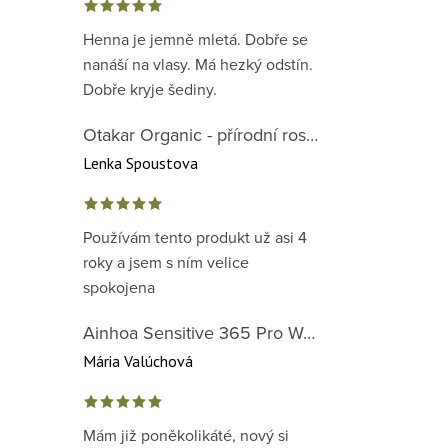
Henna je jemně mletá. Dobře se
nanáší na vlasy. Má hezký odstín.
Dobře kryje šediny.
Otakar Organic - přírodní rostlinná barva na vlasy červená předpigmentace 1. krok
Lenka Spoustova
Používám tento produkt už asi 4
roky a jsem s ním velice
spokojena
Ainhoa Sensitive 365 Pro Well-Being Cream - zklidňující krém pro normální až suchou citlivou pleť
Mária Valúchová
Mám již poněkolikáté, nový si