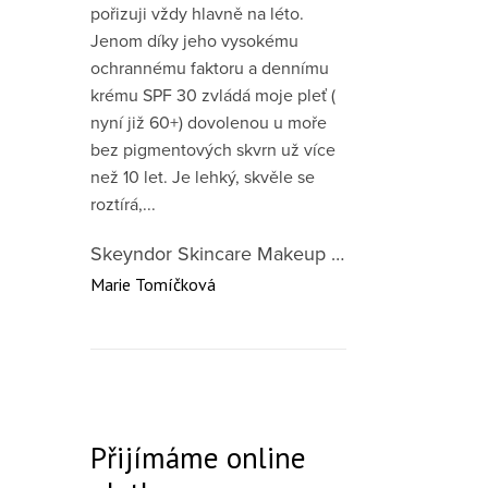
pořizuji vždy hlavně na léto.
Jenom díky jeho vysokému
ochrannému faktoru a dennímu
Ovláda
krému SPF 30 zvládá moje pleť (
nyní již 60+) dovolenou u moře
bez pigmentových skvrn už více
než 10 let. Je lehký, skvěle se
roztírá,...
Skeyndor Skincare Makeup DD Cream SPF50 – lehký tónovací krém pro všechny typy pleti 40 ml
Marie Tomíčková
Přijímáme online