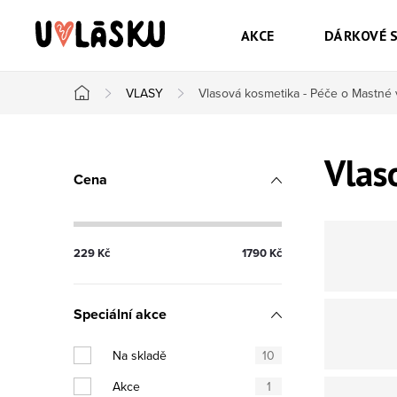
Přejít na obsah
AKCE
DÁRKOVÉ 
VLASY
Vlasová kosmetika - Péče o Mastné 
Domů
Postranní panel
Vlas
Cena
229
Kč
1790
Kč
Speciální akce
Na skladě
10
Akce
1