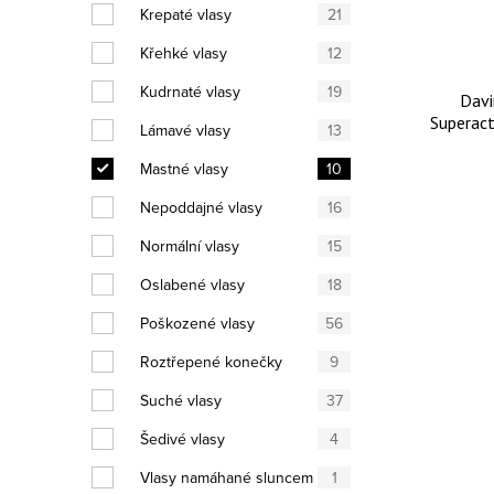
Krepaté vlasy
21
Křehké vlasy
12
Kudrnaté vlasy
19
Davi
Superact
Lámavé vlasy
13
na cit
Mastné vlasy
10
Nepoddajné vlasy
16
Normální vlasy
15
Oslabené vlasy
18
Poškozené vlasy
56
Roztřepené konečky
9
Suché vlasy
37
Šedivé vlasy
4
Vlasy namáhané sluncem
1