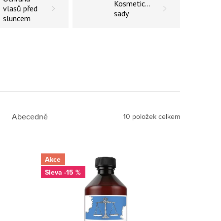
Kosmetické
vlasů před
sady
sluncem
Abecedně
10
položek celkem
Akce
-15 %