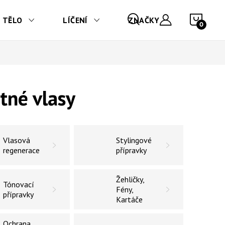
NÁKU
TĚLO
LÍČENÍ
ZNAČKY
tné vlasy
Vlasová
Stylingové
regenerace
přípravky
Žehličky,
Tónovací
Fény,
přípravky
Kartáče
Ochrana