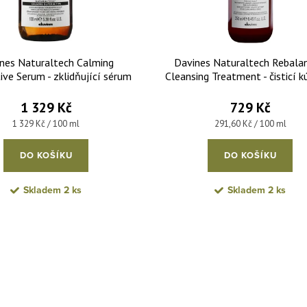
nes Naturaltech Calming
Davines Naturaltech Rebala
ive Serum - zklidňující sérum
Cleansing Treatment - čisticí k
livou pokožku hlavy 100 ml
mastnou pokožku hlavy 25
1 329 Kč
729 Kč
Měrná cena:
Měrná cena:
1 329 Kč / 100 ml
291,60 Kč / 100 ml
DO KOŠÍKU
DO KOŠÍKU
Skladem
2 ks
Skladem
2 ks