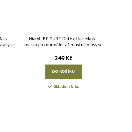
ask -
Niamh BE PURE Detox Hair Mask -
lasy se
maska pro normální až mastné vlasy se
ml
sklonem k plihnutí 500 ml
249 Kč
DO KOŠÍKU
Skladem
5 ks