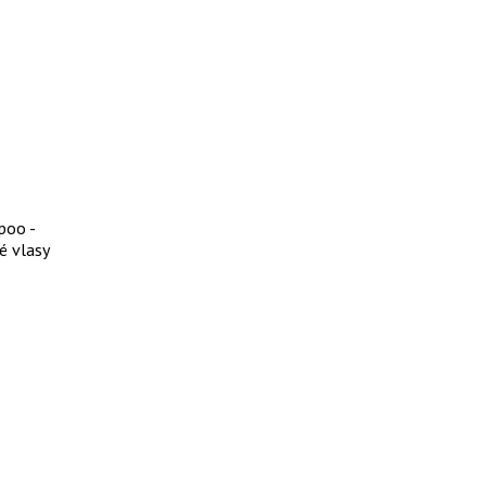
poo -
é vlasy
 ml