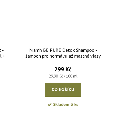
 -
Niamh BE PURE Detox Shampoo -
l +
šampon pro normální až mastné vlasy
l
se sklonem k plihnutí 1000 ml
299 Kč
Měrná cena:
29,90 Kč / 100 ml
DO KOŠÍKU
Skladem
5 ks