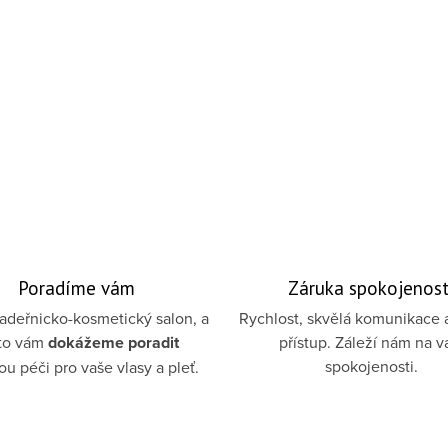
Poradíme vám
Záruka spokojenost
deřnicko-kosmetický salon, a
Rychlost, skvělá komunikace 
to vám
dokážeme poradit
přístup. Záleží nám na v
spokojenosti.
u péči pro vaše vlasy a pleť.