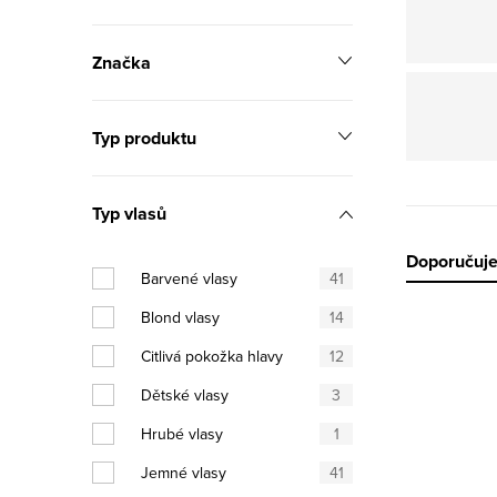
Značka
Typ produktu
Typ vlasů
Řazen
Doporučuj
Barvené vlasy
41
Blond vlasy
14
Výpis
Citlivá pokožka hlavy
12
Dětské vlasy
3
Hrubé vlasy
1
Jemné vlasy
41