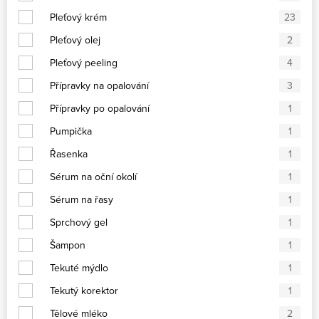
Pleťový krém
23
Pleťový olej
2
Pleťový peeling
4
Přípravky na opalování
3
Přípravky po opalování
1
Pumpička
1
Řasenka
1
Sérum na oční okolí
1
Sérum na řasy
1
Sprchový gel
1
Šampon
1
Tekuté mýdlo
1
Tekutý korektor
1
Tělové mléko
2