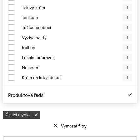
Tělový krém
1
Tonikum
1
Tužka na obočí
1
Výživa na rty
1
Roll-on
1
Lokální přípravek
1
Neceser
1
Krém na krk a dekolt
1
Produktová řada
Čisticí mýdlo
Vymazat filtry