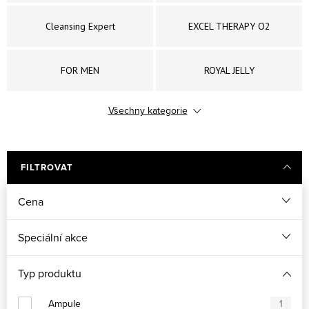
Cleansing Expert
EXCEL THERAPY O2
FOR MEN
ROYAL JELLY
Všechny kategorie
OPTIONS
PERFECT FORMS
Purexpert
SO DELICATE
FILTROVAT
Cena
SPA COLLECTION
Timexpert
Speciální akce
GERMAINE DE CAPUCCINI -
LIMITOVANÉ SADY A SETY
EXPERT LAB EXOZOMY
Typ produktu
Ampule
1