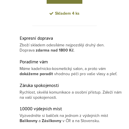
Skladem
4 ks
Ovládací prvky výpisu
Expresní doprava
Zboží skladem odesíláme nejpozději druhý den.
Doprava
zdarma
nad 1800 Kč
.
Poradíme vám
Máme kadeřnicko-kosmetický salon, a proto vám
dokážeme poradit
vhodnou péči pro vaše vlasy a pleť.
Záruka spokojenosti
Rychlost, skvělá komunikace a osobní přístup. Záleží nám
na vaší spokojenosti.
10000 výdejních míst
Vyzvedněte si balíček na jednom z výdejních míst
Balíkovny
a
Zásilkovny
v ČR a na Slovensku.