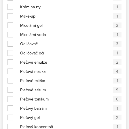
Krém na rty
1
Make-up
1
Micelární gel
2
Micelární voda
1
Odličovač
3
Odličovač očí
1
Pleťová emulze
2
Pleťová maska
4
Pleťové mléko
1
Pleťové sérum
9
Pleťové tonikum
6
Pleťový balzám
1
Pleťový gel
2
Pleťový koncentrát
1