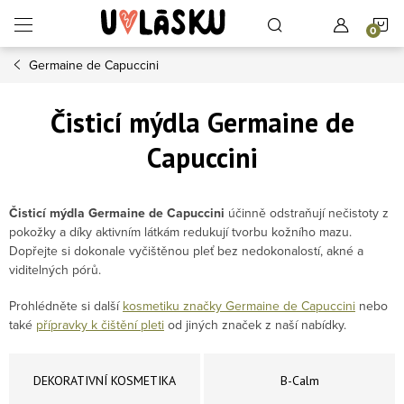
Přejít na obsah
N
Germaine de Capuccini
Čisticí mýdla Germaine de
Capuccini
Čisticí mýdla Germaine de Capuccini
účinně odstraňují nečistoty z
pokožky a díky aktivním látkám redukují tvorbu kožního mazu.
Dopřejte si dokonale vyčištěnou pleť bez nedokonalostí, akné a
viditelných pórů.
Prohlédněte si další
kosmetiku značky Germaine de Capuccini
nebo
také
přípravky k čištění pleti
od jiných značek z naší nabídky.
DEKORATIVNÍ KOSMETIKA
B-Calm