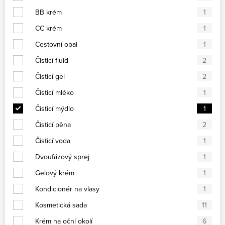
BB krém
1
CC krém
1
Cestovní obal
1
Čisticí fluid
2
Čisticí gel
2
Čisticí mléko
1
Čisticí mýdlo
1
Čisticí pěna
2
Čisticí voda
1
Dvoufázový sprej
1
Gelový krém
1
Kondicionér na vlasy
1
Kosmetická sada
11
Krém na oční okolí
6