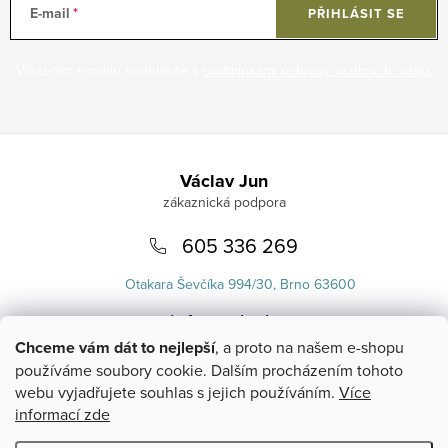
E-mail
PŘIHLÁSIT SE
Vložením e-mailu souhlasíte s
podmínkami ochrany osobních údajů
.
Zápatí
Václav Jun
605 336 269
Otakara Ševčíka 994/30, Brno 63600
info
@
uvlasku.cz
Chceme vám dát to nejlepší
, a proto na našem e-shopu
používáme soubory cookie. Dalším procházením tohoto
webu vyjadřujete souhlas s jejich používáním.
Více
informací zde