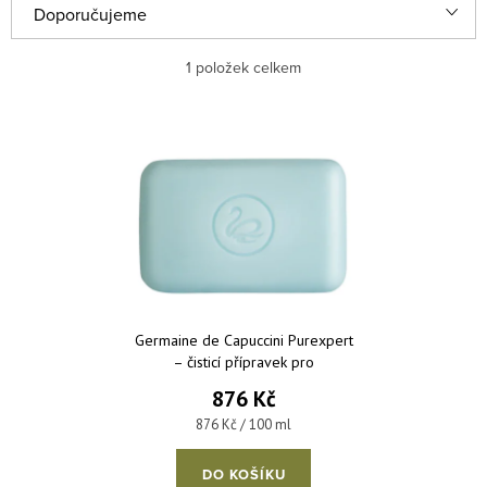
Řazení produktů
Doporučujeme
Nejlevnější
1
položek celkem
Nejdražší
Výpis produktů
Nejprodávanější
Abecedně
Germaine de Capuccini Purexpert
– čisticí přípravek pro
problematickou pleť bez obsahu
876 Kč
mýdla 100 g
Měrná cena:
876 Kč / 100 ml
DO KOŠÍKU