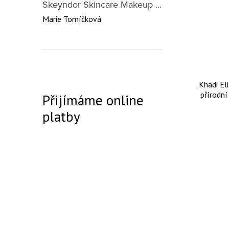
Skeyndor Skincare Makeup DD Cream SPF50 – lehký tónovací krém pro všechny typy pleti 40 ml
Marie Tomíčková
Khadi El
přírodn
Přijímáme online
platby