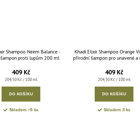
ixir Shampoo Neem Balance -
Khadi Elixir Shampoo Orange Vit
í šampon proti lupům 200 ml
přírodní šampon pro unavené a
vlasy 200 ml
409 Kč
409 Kč
Měrná cena:
Měrná cena:
204,50 Kč / 100 ml
204,50 Kč / 100 ml
DO KOŠÍKU
DO KOŠÍKU
Skladem
>5 ks
Skladem
3 ks