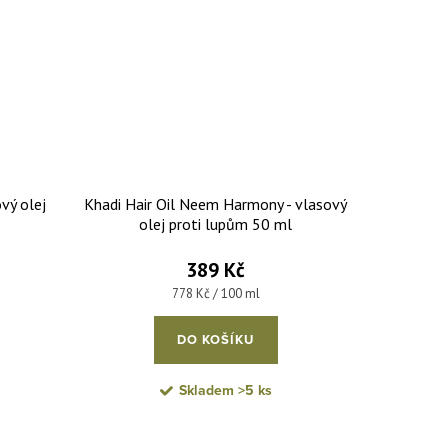
ový olej
Khadi Hair Oil Neem Harmony - vlasový
olej proti lupům 50 ml
389 Kč
Měrná cena:
778 Kč / 100 ml
DO KOŠÍKU
Skladem
>5 ks