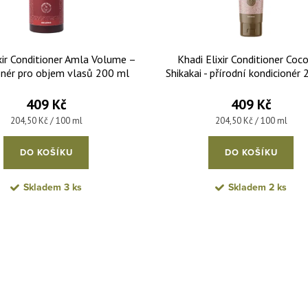
xir Conditioner Amla Volume –
Khadi Elixir Conditioner Coc
onér pro objem vlasů 200 ml
Shikakai - přírodní kondicionér
409 Kč
409 Kč
Měrná cena:
Měrná cena:
204,50 Kč / 100 ml
204,50 Kč / 100 ml
DO KOŠÍKU
DO KOŠÍKU
Skladem
3 ks
Skladem
2 ks