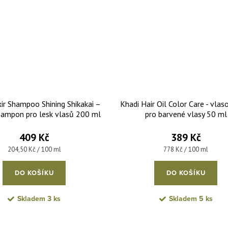
xir Shampoo Shining Shikakai –
Khadi Hair Oil Color Care - vlas
 šampon pro lesk vlasů 200 ml
pro barvené vlasy 50 ml
409 Kč
389 Kč
Měrná cena:
Měrná cena:
204,50 Kč / 100 ml
778 Kč / 100 ml
DO KOŠÍKU
DO KOŠÍKU
Skladem
3 ks
Skladem
5 ks