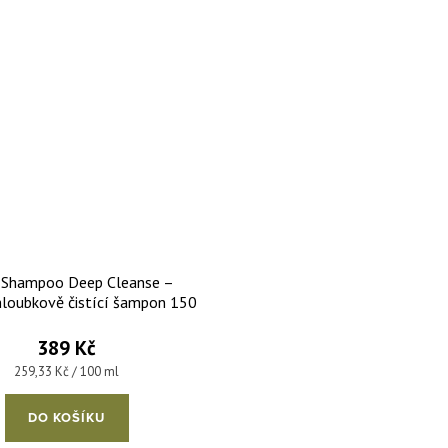
 Shampoo Deep Cleanse –
hloubkově čistící šampon 150
ml
389 Kč
Měrná cena:
259,33 Kč / 100 ml
DO KOŠÍKU