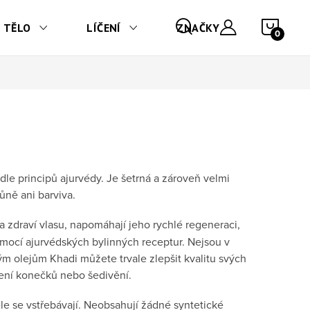
NÁKU
TĚLO
LÍČENÍ
ZNAČKY
le principů ajurvédy. Je šetrná a zároveň velmi
ůně ani barviva.
 zdraví vlasu, napomáhají jeho rychlé regeneraci,
mocí ajurvédských bylinných receptur. Nejsou v
vým olejům Khadi můžete trvale zlepšit kvalitu svých
epení konečků nebo šedivění.
ěle se vstřebávají. Neobsahují žádné syntetické