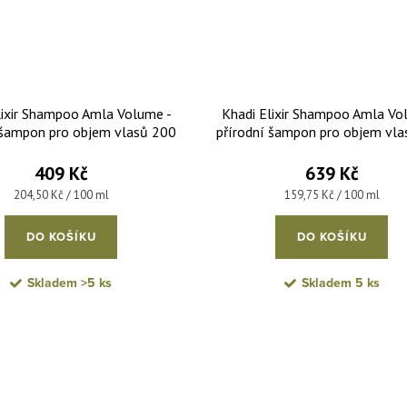
lixir Shampoo Amla Volume -
Khadi Elixir Shampoo Amla Vo
 šampon pro objem vlasů 200
přírodní šampon pro objem vl
ml
ml REFILL
409 Kč
639 Kč
Měrná cena:
Měrná cena:
204,50 Kč / 100 ml
159,75 Kč / 100 ml
DO KOŠÍKU
DO KOŠÍKU
Skladem
>5 ks
Skladem
5 ks