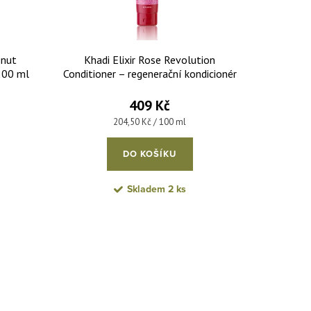
onut
Khadi Elixir Rose Revolution
 200 ml
Conditioner – regenerační kondicionér
200 ml
409 Kč
Měrná cena:
204,50 Kč / 100 ml
DO KOŠÍKU
Skladem
2 ks