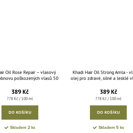
ir Oil Rose Repair – vlasový
Khadi Hair Oil Strong Amla - v
 obnovu poškozených vlasů 50
olej pro zdravé, silné a lesklé 
ml
ml
389 Kč
389 Kč
Měrná cena:
Měrná cena:
778 Kč / 100 ml
778 Kč / 100 ml
DO KOŠÍKU
DO KOŠÍKU
Skladem
2 ks
Skladem
5 ks