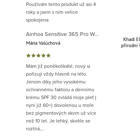
Používám tento produkt už asi 4
roky a jsem s ním velice
spokojena
Ainhoa Sensitive 365 Pro Well-Being Cream - zklidňující krém pro normální až suchou citlivou pleť
Khadi E
Mária Valúchová
přírodní
Mám již poněkolikáté, nový si
pořizuji vždy hlavně na léto.
Jenom díky jeho vysokému
ochrannému faktoru a dennímu
krému SPF 30 zvládá moje pleť (
nyní již 60+) dovolenou u moře
bez pigmentových skvrn už více
než 10 let. Je lehký, skvěle se
roztírá,...