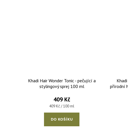
Khadi Hair Wonder Tonic - pečující a
Khadi
stylingový sprej 100 ml
přírodní 
409 Kč
Měrná cena:
409 Kč / 100 ml
DO KOŠÍKU