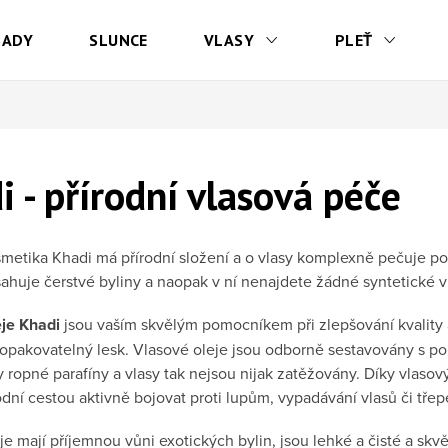
SADY
SLUNCE
VLASY
PLEŤ
i - přírodní vlasová péče
metika Khadi má přírodní složení a o vlasy komplexně pečuje pod
ahuje čerstvé byliny a naopak v ní nenajdete žádné syntetické v
eje Khadi
jsou vaším skvělým pomocníkem při zlepšování kvality a
opakovatelný lesk. Vlasové oleje jsou odborně sestavovány s po
y ropné parafíny a vlasy tak nejsou nijak zatěžovány. Díky vlaso
rodní cestou aktivně bojovat proti lupům, vypadávání vlasů či tř
je mají příjemnou vůni exotických bylin, jsou lehké a čisté a skv