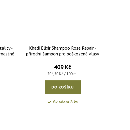
ality -
Khadi Elixir Shampoo Rose Repair -
 mastné
přírodní šampon pro poškozené vlasy
200 ml
409 Kč
Měrná cena:
204,50 Kč / 100 ml
DO KOŠÍKU
Skladem
3 ks