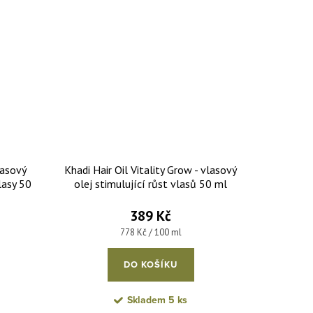
lasový
Khadi Hair Oil Vitality Grow - vlasový
vlasy 50
olej stimulující růst vlasů 50 ml
389 Kč
Měrná cena:
778 Kč / 100 ml
DO KOŠÍKU
Skladem
5 ks