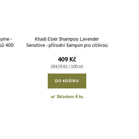
lume -
Khadi Elixir Shampoo Lavender
asů 400
Sensitive - přírodní šampon pro citlivou
pokožku hlavy 200 ml
409 Kč
Měrná cena:
204,50 Kč / 100 ml
DO KOŠÍKU
Skladem
4 ks