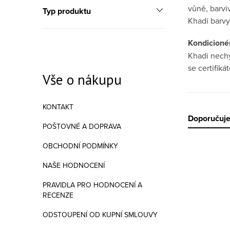
vůně, barvi
Typ produktu
Khadi barvy
Kondicioné
Khadi nechy
se certifik
Vše o nákupu
KONTAKT
Řazen
Doporučuj
POŠTOVNÉ A DOPRAVA
OBCHODNÍ PODMÍNKY
Výpis
NAŠE HODNOCENÍ
PRAVIDLA PRO HODNOCENÍ A
RECENZE
ODSTOUPENÍ OD KUPNÍ SMLOUVY