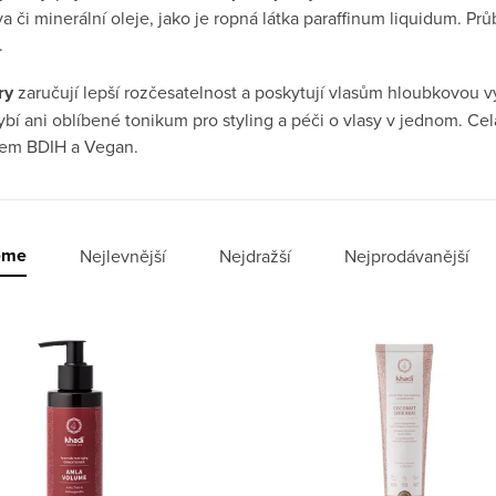
va či minerální oleje, jako je ropná látka paraffinum liquidum. P
.
ry
zaručují lepší rozčesatelnost a poskytují vlasům hloubkovou 
bí ani oblíbené tonikum pro styling a péči o vlasy v jednom. Cel
átem BDIH a Vegan.
í produktů
eme
Nejlevnější
Nejdražší
Nejprodávanější
 produktů