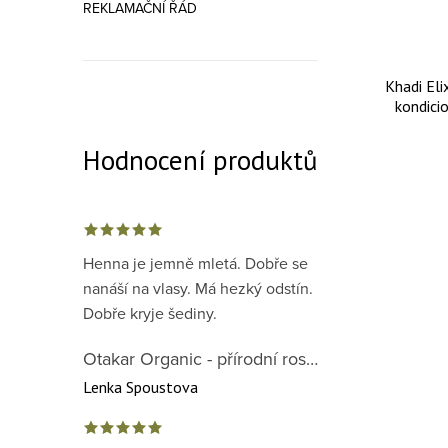
REKLAMAČNÍ ŘÁD
Khadi Eli
kondici
Hodnocení produktů
Henna je jemně mletá. Dobře se
nanáší na vlasy. Má hezký odstín.
Dobře kryje šediny.
Otakar Organic - přírodní rostlinná barva na vlasy červená předpigmentace 1. krok
Lenka Spoustova