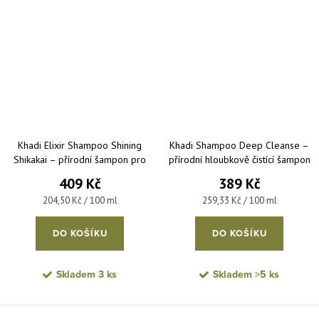
Khadi Elixir Shampoo Shining
Khadi Shampoo Deep Cleanse –
Shikakai – přírodní šampon pro
přírodní hloubkově čistící šampon
lesk vlasů 200 ml
150 ml
409 Kč
389 Kč
Měrná cena:
Měrná cena:
204,50 Kč / 100 ml
259,33 Kč / 100 ml
DO KOŠÍKU
DO KOŠÍKU
Skladem
3 ks
Skladem
>5 ks