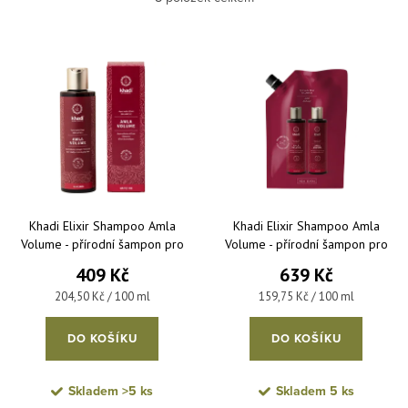
Nejdražší
Výpis produktů
Nejprodávanější
Abecedně
Khadi Elixir Shampoo Amla
Khadi Elixir Shampoo Amla
Volume - přírodní šampon pro
Volume - přírodní šampon pro
objem vlasů 200 ml
objem vlasů 400 ml REFILL
409 Kč
639 Kč
Měrná cena:
Měrná cena:
204,50 Kč / 100 ml
159,75 Kč / 100 ml
DO KOŠÍKU
DO KOŠÍKU
Skladem
>5 ks
Skladem
5 ks