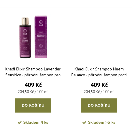
Khadi Elixir Shampoo Lavender
Khadi Elixir Shampoo Neem
Sensitive - přírodní šampon pro
Balance - přírodní šampon proti
citlivou pokožku hlavy 200 ml
lupům 200 ml
409 Kč
409 Kč
Měrná cena:
Měrná cena:
204,50 Kč / 100 ml
204,50 Kč / 100 ml
DO KOŠÍKU
DO KOŠÍKU
Skladem
4 ks
Skladem
>5 ks