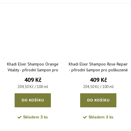
Khadi Elixir Shampoo Orange
Khadi Elixir Shampoo Rose Repair
Vitality - přírodní šampon pro
- přírodní šampon pro poškozené
unavené a mastné vlasy 200 ml
vlasy 200 ml
409 Kč
409 Kč
Měrná cena:
Měrná cena:
204,50 Kč / 100 ml
204,50 Kč / 100 ml
DO KOŠÍKU
DO KOŠÍKU
Skladem
3 ks
Skladem
3 ks