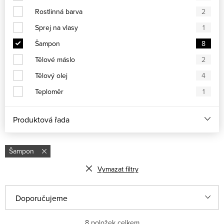
Rostlinná barva
2
Sprej na vlasy
1
Šampon
8
Tělové máslo
2
Tělový olej
4
Teploměr
1
Produktová řada
Šampon
Vymazat filtry
Řazení produktů
Doporučujeme
Nejlevnější
8
položek celkem