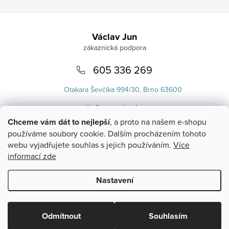
Zápatí
Václav Jun
605 336 269
Otakara Ševčíka 994/30, Brno 63600
info
@
uvlasku.cz
Chceme vám dát to nejlepší
, a proto na našem e-shopu
používáme soubory cookie. Dalším procházením tohoto
webu vyjadřujete souhlas s jejich používáním.
Více
informací zde
Nastavení
Copyright 2026
UVlásku.cz
. Všechna práva vyhrazena.
Upravit
nastavení cookies
Odmítnout
Souhlasím
Vytvořil Shoptet