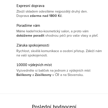
Ovládací prvky výpisu
Expresní doprava
Zboží skladem odesíláme nejpozději druhý den.
Doprava
zdarma
nad 1800 Kč
.
Poradíme vám
Máme kadeřnicko-kosmetický salon, a proto vám
dokážeme poradit
vhodnou péči pro vaše vlasy a pleť.
Záruka spokojenosti
Rychlost, skvělá komunikace a osobní přístup. Záleží nám
na vaší spokojenosti.
10000 výdejních míst
Vyzvedněte si balíček na jednom z výdejních míst
Balíkovny
a
Zásilkovny
v ČR a na Slovensku.
Poslední hodnocení