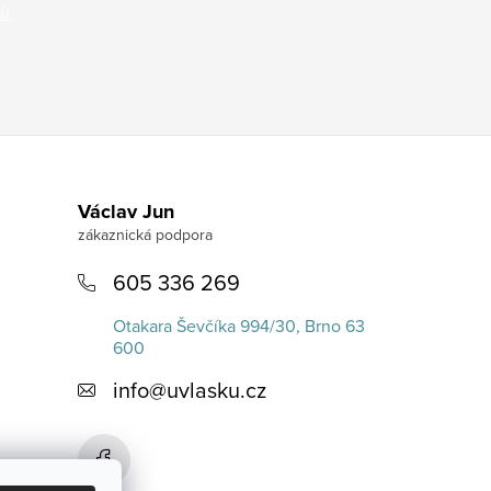
jů
.
Václav Jun
605 336 269
Otakara Ševčíka 994/30, Brno 63
600
info
@
uvlasku.cz