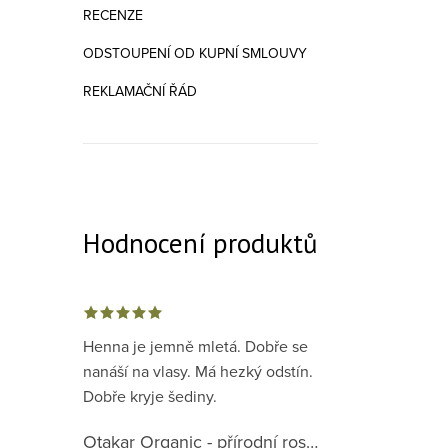
RECENZE
ODSTOUPENÍ OD KUPNÍ SMLOUVY
REKLAMAČNÍ ŘÁD
Hodnocení produktů
Henna je jemně mletá. Dobře se
nanáší na vlasy. Má hezký odstín.
Dobře kryje šediny.
Otakar Organic - přírodní rostlinná barva na vlasy červená předpigmentace 1. krok