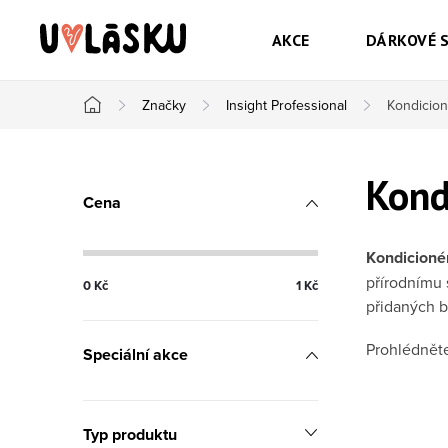
Přejít na obsah
AKCE
DÁRKOVÉ 
Značky
Insight Professional
Kondicioné
Domů
Postranní panel
Kond
Cena
Kondicionér
přírodnímu 
0
Kč
1
Kč
přidaných b
Prohlédněte
Speciální akce
Typ produktu