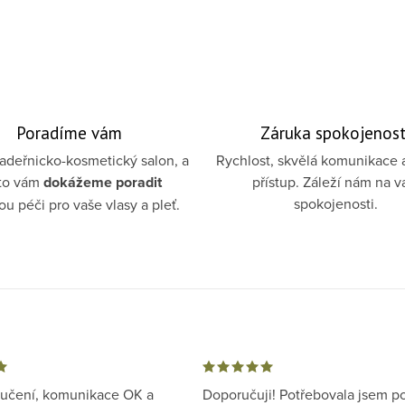
Poradíme vám
Záruka spokojenost
deřnicko-kosmetický salon, a
Rychlost, skvělá komunikace 
to vám
dokážeme poradit
přístup. Záleží nám na v
spokojenosti.
u péči pro vaše vlasy a pleť.
ručení, komunikace OK a
Doporučuji! Potřebovala jsem p