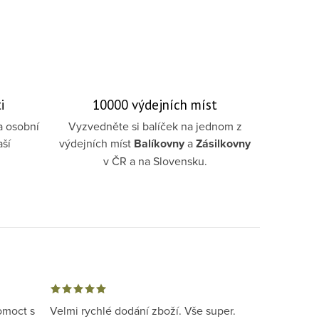
i
10000 výdejních míst
a osobní
Vyzvedněte si balíček na jednom z
aší
výdejních míst
Balíkovny
a
Zásilkovny
v ČR a na Slovensku.
omoct s
Velmi rychlé dodání zboží. Vše super.