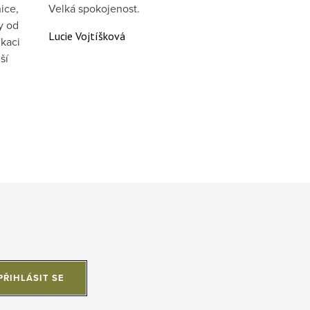
ice,
Velká spokojenost.
y od
Lucie Vojtíšková
kaci
ší
PŘIHLÁSIT SE