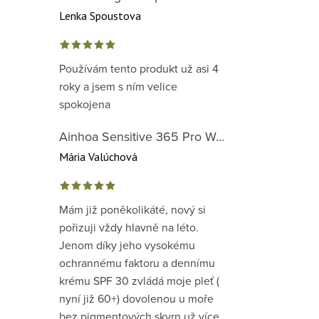
Lenka Spoustova
Používám tento produkt už asi 4
roky a jsem s ním velice
spokojena
Ainhoa Sensitive 365 Pro Well-Being Cream - zklidňující krém pro normální až suchou citlivou pleť
Mária Valúchová
Mám již poněkolikáté, nový si
pořizuji vždy hlavně na léto.
Jenom díky jeho vysokému
ochrannému faktoru a dennímu
krému SPF 30 zvládá moje pleť (
nyní již 60+) dovolenou u moře
bez pigmentových skvrn už více