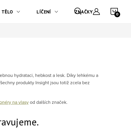
NÁKU
TĚLO
LÍČENÍ
ZNAČKY
řebnou hydrataci, hebkost a lesk. Díky lehkému a
Všechny produkty Insight jsou totiž zcela bez
onéry na vlasy
od dalších značek.
ravujeme.