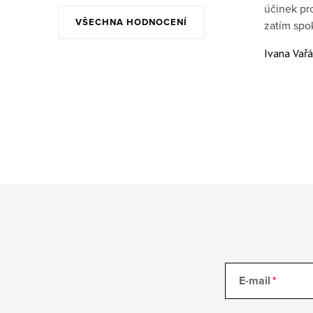
účinek pr
VŠECHNA HODNOCENÍ
zatím spo
Ivana Vař
E-mail