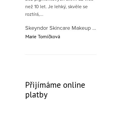
než 10 let. Je lehký, skvěle se
roztírá,...
Skeyndor Skincare Makeup DD Cream SPF50 – lehký tónovací krém pro všechny typy pleti 40 ml
Marie Tomíčková
Přijímáme online
platby