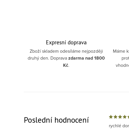
Expresní doprava
Zboží skladem odesíláme nejpozději
Máme ka
druhý den. Doprava
zdarma
nad 1800
pro
Kč
.
vhodno
Poslední hodnocení
rychlé do