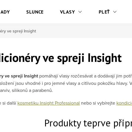
SADY
SLUNCE
VLASY
PLEŤ
ry ve spreji Insight
icionéry ve spreji Insight
y ve spreji Insight
pomáhají vlasy rozčesávat a dodávají jim pot
složení jsou vhodné i pro jemné vlasy a citlivou pokožku hlavy. 
arviv, silikonů a parabenů.
 si další
kosmetiku Insight Professional
nebo si vybírejte
kondici
Produkty teprve přip