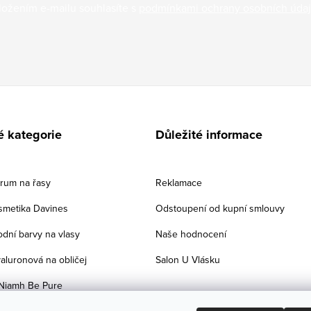
ložením e-mailu souhlasíte s
podmínkami ochrany osobních úda
é kategorie
Důležité informace
érum na řasy
Reklamace
smetika Davines
Odstoupení od kupní smlouvy
odní barvy na vlasy
Naše hodnocení
aluronová na obličej
Salon U Vlásku
Niamh Be Pure