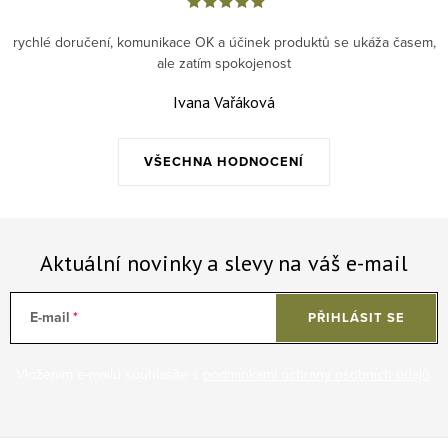
rychlé doručení, komunikace OK a účinek produktů se ukáža časem,
ale zatím spokojenost
Ivana Vařáková
VŠECHNA HODNOCENÍ
Aktuální novinky a slevy na váš e-mail
E-mail
PŘIHLÁSIT SE
Vložením e-mailu souhlasíte s
podmínkami ochrany osobních údajů
.