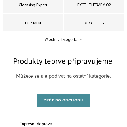
Cleansing Expert
EXCEL THERAPY O2
FOR MEN
ROYAL JELLY
Všechny kategorie
OPTIONS
PERFECT FORMS
Produkty teprve připravujeme.
Purexpert
SO DELICATE
Můžete se ale podívat na ostatní kategorie.
SPA COLLECTION
Timexpert
GERMAINE DE CAPUCCINI -
LIMITOVANÉ SADY A SETY
EXPERT LAB EXOZOMY
ZPĚT DO OBCHODU
Expresní doprava