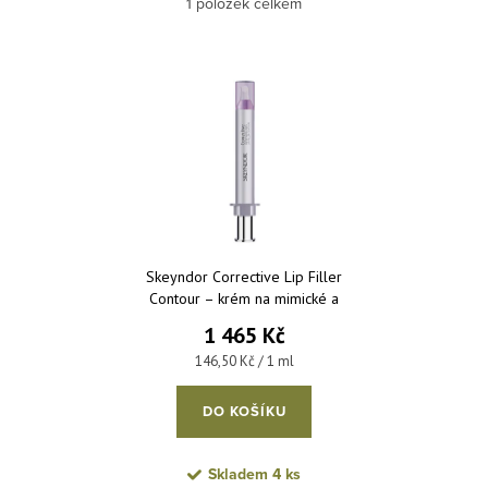
Nejlevnější
1
položek celkem
Nejdražší
Výpis produktů
Nejprodávanější
Abecedně
Skeyndor Corrective Lip Filler
Contour – krém na mimické a
hluboké vrásky kolem rtů 10 ml
1 465 Kč
Měrná cena:
146,50 Kč / 1 ml
DO KOŠÍKU
Skladem
4 ks