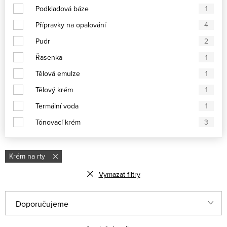
Podkladová báze
1
Přípravky na opalování
4
Pudr
2
Řasenka
1
Tělová emulze
1
Tělový krém
1
Termální voda
1
Tónovací krém
3
Krém na rty
Vymazat filtry
Řazení produktů
Doporučujeme