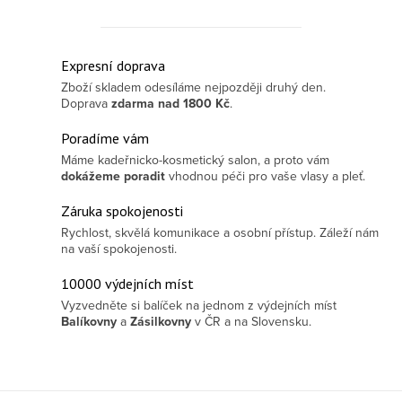
Ovládací prvky výpisu
Expresní doprava
Zboží skladem odesíláme nejpozději druhý den.
Doprava
zdarma
nad 1800 Kč
.
Poradíme vám
Máme kadeřnicko-kosmetický salon, a proto vám
dokážeme poradit
vhodnou péči pro vaše vlasy a pleť.
Záruka spokojenosti
Rychlost, skvělá komunikace a osobní přístup. Záleží nám
na vaší spokojenosti.
10000 výdejních míst
Vyzvedněte si balíček na jednom z výdejních míst
Balíkovny
a
Zásilkovny
v ČR a na Slovensku.