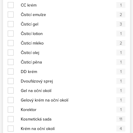
CC krém
1
Čisticí emulze
2
Čisticí gel
3
Čisticí lotion
1
Čisticí mléko
2
Čisticí olej
1
Čisticí pěna
1
DD krém
1
Dvoufázový sprej
1
Gel na oční okolí
1
Gelový krém na oční okolí
1
Korektor
1
Kosmetická sada
11
Krém na oční okolí
4