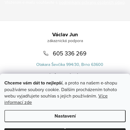
Vložením e-mailu souhlasíte s
podmínkami ochrany osobních údajů
.
Zápatí
Václav Jun
605 336 269
Otakara Ševčíka 994/30, Brno 63600
info
@
uvlasku.cz
Chceme vám dát to nejlepší
, a proto na našem e-shopu
používáme soubory cookie. Dalším procházením tohoto
webu vyjadřujete souhlas s jejich používáním.
Více
informací zde
Nastavení
Copyright 2026
UVlásku.cz
. Všechna práva vyhrazena.
Upravit
nastavení cookies