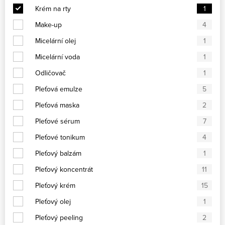
Krém na rty
1
Make-up
4
Micelární olej
1
Micelární voda
1
Odličovač
1
Pleťová emulze
5
Pleťová maska
2
Pleťové sérum
7
Pleťové tonikum
4
Pleťový balzám
1
Pleťový koncentrát
11
Pleťový krém
15
Pleťový olej
1
Pleťový peeling
2