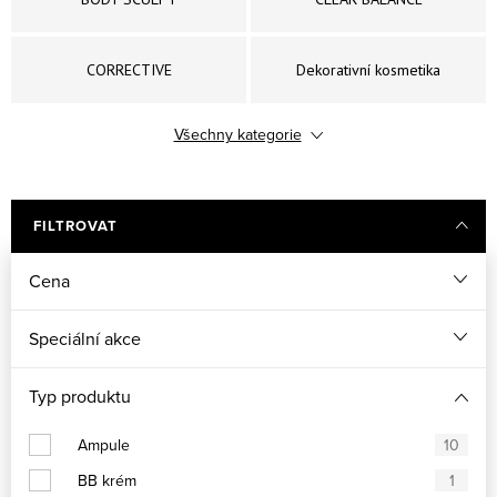
CORRECTIVE
Dekorativní kosmetika
Všechny kategorie
DERMAPEEL PRO
ESSENTIAL
ETERNAL
EXPERT CLEANSE PRO
FILTROVAT
Cena
FOR MEN
GLOBAL LIFT
Speciální akce
POWER C+
POWER HYALURONIC
Typ produktu
SUN EXPERTISE
Uniqcure
Ampule
10
BB krém
1