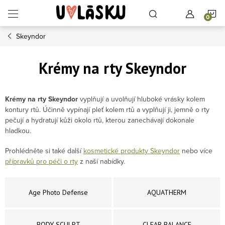
Přejít na obsah
N
Skeyndor
Krémy na rty Skeyndor
Krémy na rty Skeyndor
vyplňují a uvolňují hluboké vrásky kolem
kontury rtů. Účinně vypínají pleť kolem rtů a vyplňují ji, jemně o rty
pečují a hydratují kůži okolo rtů, kterou zanechávají dokonale
hladkou.
Prohlédněte si také další
kosmetické produkty Skeyndor
nebo více
přípravků pro péči o rty
z naší nabídky.
Age Photo Defense
AQUATHERM
BODY SCULPT
CLEAR BALANCE