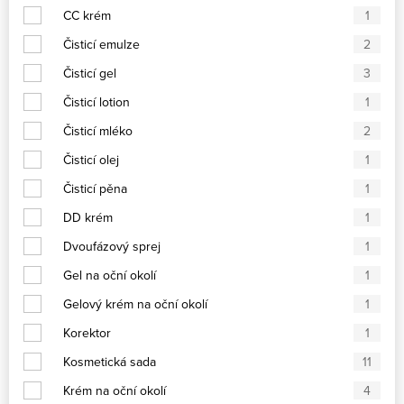
CC krém
1
Čisticí emulze
2
Čisticí gel
3
Čisticí lotion
1
Čisticí mléko
2
Čisticí olej
1
Čisticí pěna
1
DD krém
1
Dvoufázový sprej
1
Gel na oční okolí
1
Gelový krém na oční okolí
1
Korektor
1
Kosmetická sada
11
Krém na oční okolí
4