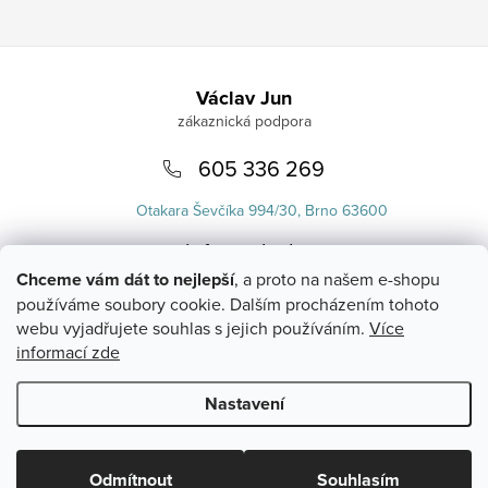
Zápatí
Václav Jun
605 336 269
Otakara Ševčíka 994/30, Brno 63600
info
@
uvlasku.cz
Chceme vám dát to nejlepší
, a proto na našem e-shopu
používáme soubory cookie. Dalším procházením tohoto
webu vyjadřujete souhlas s jejich používáním.
Více
informací zde
Nastavení
Copyright 2026
UVlásku.cz
. Všechna práva vyhrazena.
Upravit
nastavení cookies
Odmítnout
Souhlasím