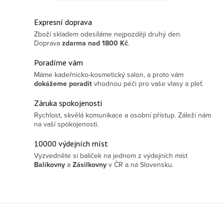
Ovládací prvky výpisu
Expresní doprava
Zboží skladem odesíláme nejpozději druhý den.
Doprava
zdarma
nad 1800 Kč
.
Poradíme vám
Máme kadeřnicko-kosmetický salon, a proto vám
dokážeme poradit
vhodnou péči pro vaše vlasy a pleť.
Záruka spokojenosti
Rychlost, skvělá komunikace a osobní přístup. Záleží nám
na vaší spokojenosti.
10000 výdejních míst
Vyzvedněte si balíček na jednom z výdejních míst
Balíkovny
a
Zásilkovny
v ČR a na Slovensku.