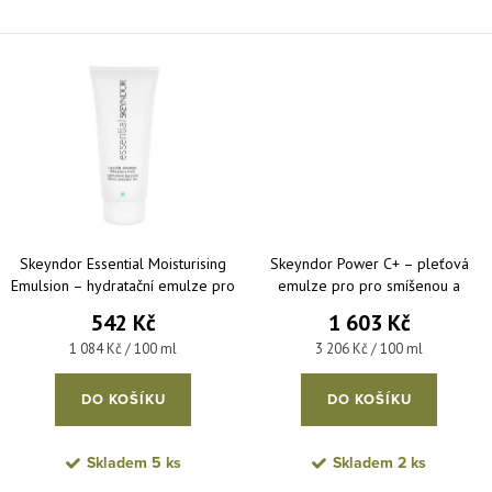
Skeyndor Essential Moisturising
Skeyndor Power C+ – pleťová
Emulsion – hydratační emulze pro
emulze pro pro smíšenou a
mastnou až smíšenou pleť 50 ml
mastnou pleť 50 ml
542 Kč
1 603 Kč
Měrná cena:
Měrná cena:
1 084 Kč / 100 ml
3 206 Kč / 100 ml
DO KOŠÍKU
DO KOŠÍKU
Skladem
5 ks
Skladem
2 ks