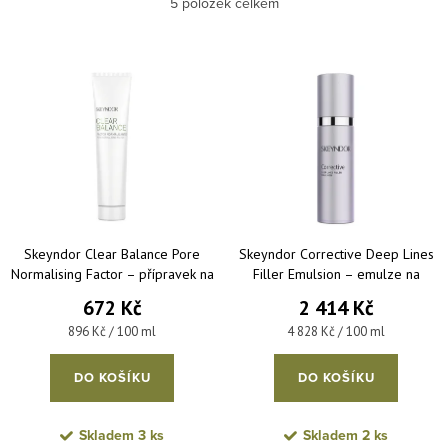
Nejlevnější
5
položek celkem
Nejdražší
Výpis produktů
Nejprodávanější
Abecedně
Skeyndor Clear Balance Pore
Skeyndor Corrective Deep Lines
Normalising Factor – přípravek na
Filler Emulsion – emulze na
rozšířené póry pro
mimické a hluboké vrásky pro
672 Kč
2 414 Kč
problematickou pleť 75 ml
normální až smíšenou pleť 50 ml
Měrná cena:
Měrná cena:
896 Kč / 100 ml
4 828 Kč / 100 ml
DO KOŠÍKU
DO KOŠÍKU
Skladem
3 ks
Skladem
2 ks