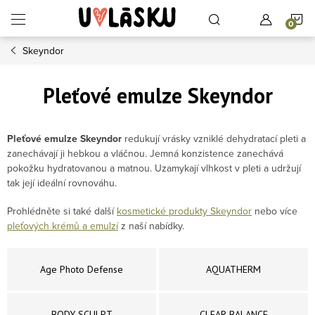
Přejít na obsah
N
Skeyndor
Pleťové emulze Skeyndor
Pleťové emulze Skeyndor
r
edukují vrásky vzniklé dehydratací pleti a
zanechávají ji hebkou a vláčnou. Jemná konzistence zanechává
pokožku hydratovanou a matnou. Uzamykají vlhkost v pleti a udržují
tak její ideální rovnováhu.
Prohlédněte si také další
kosmetické produkty Skeyndor
nebo více
pleťových krémů a emulzí
z naší nabídky.
Age Photo Defense
AQUATHERM
BODY SCULPT
CLEAR BALANCE