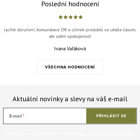
Poslední hodnocení
rychlé doručení, komunikace OK a účinek produktů se ukáža časem,
ale zatím spokojenost
Ivana Vařáková
VŠECHNA HODNOCENÍ
Aktuální novinky a slevy na váš e-mail
E-mail
PŘIHLÁSIT SE
Vložením e-mailu souhlasíte s
podmínkami ochrany osobních údajů
.