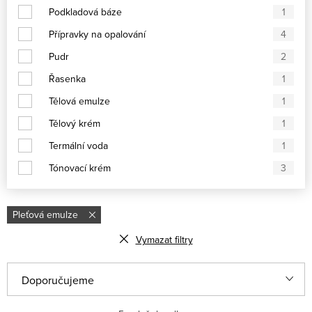
Podkladová báze
1
Přípravky na opalování
4
Pudr
2
Řasenka
1
Tělová emulze
1
Tělový krém
1
Termální voda
1
Tónovací krém
3
Pleťová emulze
Vymazat filtry
Řazení produktů
Doporučujeme