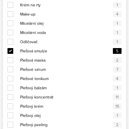
Krém na rty
1
Make-up
4
Micelární olej
1
Micelární voda
1
Odličovač
1
Pleťová emulze
5
Pleťová maska
2
Pleťové sérum
7
Pleťové tonikum
4
Pleťový balzám
1
Pleťový koncentrát
11
Pleťový krém
15
Pleťový olej
1
Pleťový peeling
2