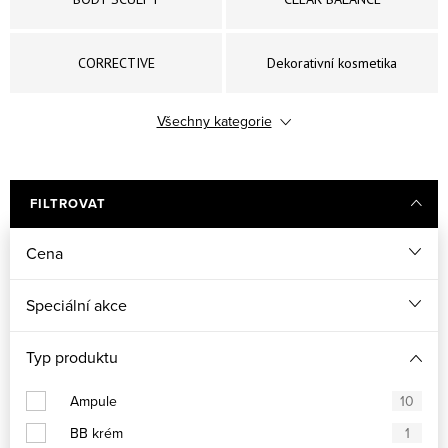
CORRECTIVE
Dekorativní kosmetika
Všechny kategorie
DERMAPEEL PRO
ESSENTIAL
ETERNAL
EXPERT CLEANSE PRO
FILTROVAT
Cena
FOR MEN
GLOBAL LIFT
Speciální akce
POWER C+
POWER HYALURONIC
Typ produktu
SUN EXPERTISE
Uniqcure
Ampule
10
BB krém
1