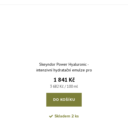
Skeyndor Power Hyaluronic -
intenzivní hydratační emulze pro
smíšenou pleť 50 ml
1 841 Kč
Měrná cena:
3 682 Kč / 100 ml
DO KOŠÍKU
Skladem
2 ks