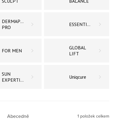
SCULPT
BALANCE
DERMAPEEL
ESSENTIAL
PRO
GLOBAL
FOR MEN
LIFT
SUN
Uniqcure
EXPERTISE
Abecedně
1
položek celkem