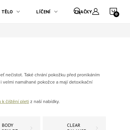
NÁKU
TĚLO
LÍČENÍ
ZNAČKY
leť nečistot. Také chrání pokožku před pronikáním
u i velmi namáhané pokožce a mají detoxikační
 k čištění pleti
z naší nabídky.
BODY
CLEAR