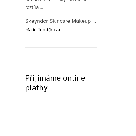
roztírá,...
Skeyndor Skincare Makeup DD Cream SPF50 – lehký tónovací krém pro všechny typy pleti 40 ml
Marie Tomíčková
Přijímáme online
platby