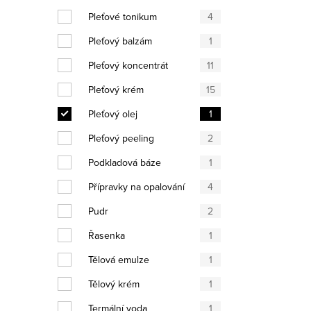
Pleťové tonikum
4
Pleťový balzám
1
Pleťový koncentrát
11
Ovláda
Pleťový krém
15
Pleťový olej
1
Pleťový peeling
2
Podkladová báze
1
Přípravky na opalování
4
Pudr
2
Řasenka
1
Tělová emulze
1
Tělový krém
1
Termální voda
1