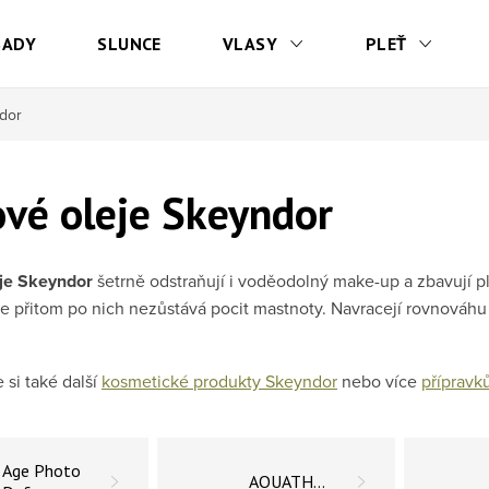
SADY
SLUNCE
VLASY
PLEŤ
ndor
ové oleje Skeyndor
eje Skeyndor
šetrně odstraňují i voděodolný make-up a zbavují p
ale přitom po nich nezůstává pocit mastnoty. Navracejí rovnováh
 si také další
kosmetické produkty Skeyndor
nebo více
přípravků
Age Photo
AQUATHERM