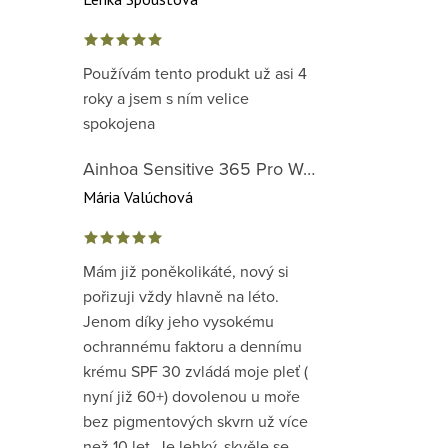
Používám tento produkt už asi 4
roky a jsem s ním velice
spokojena
Ainhoa Sensitive 365 Pro Well-Being Cream - zklidňující krém pro normální až suchou citlivou pleť
Mária Valúchová
Mám již poněkolikáté, nový si
pořizuji vždy hlavně na léto.
Jenom díky jeho vysokému
ochrannému faktoru a dennímu
krému SPF 30 zvládá moje pleť (
nyní již 60+) dovolenou u moře
bez pigmentových skvrn už více
než 10 let. Je lehký, skvěle se