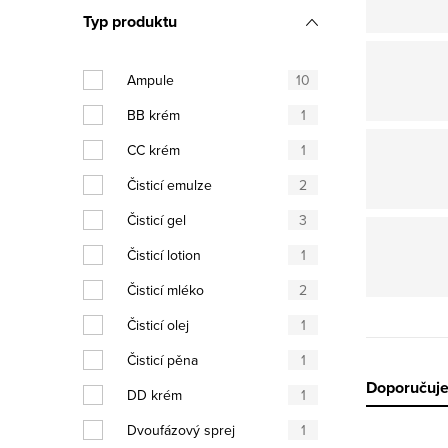
Typ produktu
Ampule
10
BB krém
1
CC krém
1
Čisticí emulze
2
Čisticí gel
3
Čisticí lotion
1
Čisticí mléko
2
Čisticí olej
1
Čisticí pěna
1
Řazen
Doporučuj
DD krém
1
Dvoufázový sprej
1