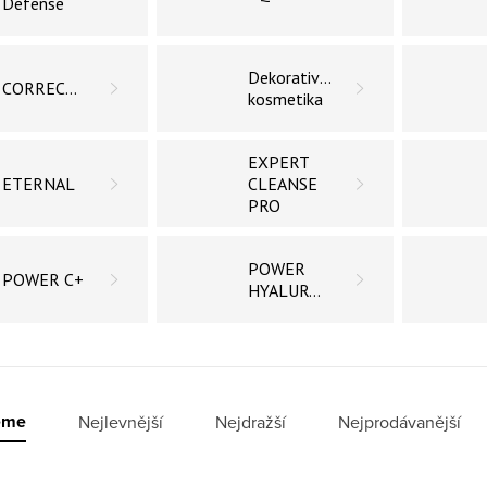
Defense
Dekorativní
CORRECTIVE
kosmetika
EXPERT
ETERNAL
CLEANSE
PRO
POWER
POWER C+
HYALURONIC
í produktů
eme
Nejlevnější
Nejdražší
Nejprodávanější