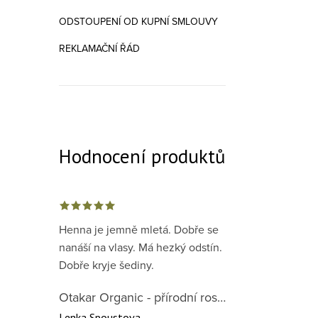
ODSTOUPENÍ OD KUPNÍ SMLOUVY
REKLAMAČNÍ ŘÁD
Hodnocení produktů
Henna je jemně mletá. Dobře se
nanáší na vlasy. Má hezký odstín.
Dobře kryje šediny.
Otakar Organic - přírodní rostlinná barva na vlasy červená předpigmentace 1. krok
Lenka Spoustova