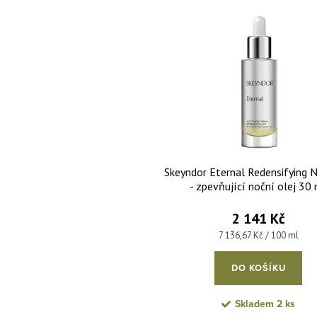
 produktů
Skeyndor Eternal Redensifying N
- zpevňující noční olej 30
2 141 Kč
Měrná cena:
7 136,67 Kč / 100 ml
DO KOŠÍKU
Skladem
2 ks