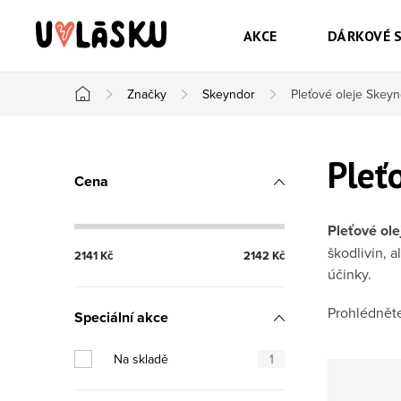
Přejít na obsah
AKCE
DÁRKOVÉ 
Značky
Skeyndor
Pleťové oleje Skey
Domů
Postranní panel
Pleť
Cena
Pleťové ol
škodlivin, 
2141
Kč
2142
Kč
účinky.
Prohlédněte
Speciální akce
Na skladě
1