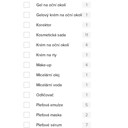
Výpis
Gel na oční okolí
1
Gelový krém na oční okolí
1
Korektor
1
Kosmetická sada
11
Krém na oční okolí
4
Krém na rty
1
Make-up
4
Micelární olej
1
Micelární voda
1
Odličovač
1
Pleťová emulze
5
Pleťová maska
2
Pleťové sérum
7