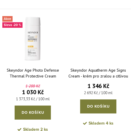
Akce
-20 %
Skeyndor Age Photo Defense
Skeyndor Aquatherm Age Signs
Thermal Protective Cream
Cream - krém pro zralou a citlivou
SPF50+ - zklidňující krém na
pleť 50 ml
1 346 Kč
1 288 Kč
obličej s vysokou ochranou 75 ml
1 030 Kč
Měrná cena:
2 692 Kč / 100 ml
Měrná cena:
1 373,33 Kč / 100 ml
DO KOŠÍKU
DO KOŠÍKU
Skladem
4 ks
Skladem
2 ks