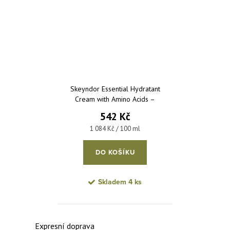
Skeyndor Essential Hydratant
Cream with Amino Acids –
hydratační krém s aminokyselinami
542 Kč
pro normální až suchou pleť 50 ml
Měrná cena:
1 084 Kč / 100 ml
DO KOŠÍKU
Skladem
4 ks
Ovládací prvky výpisu
Expresní doprava