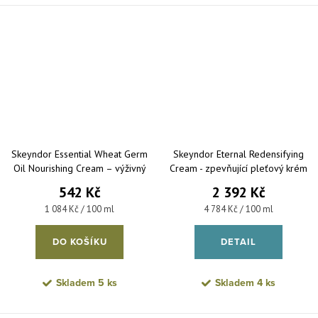
Skeyndor Essential Wheat Germ
Skeyndor Eternal Redensifying
Oil Nourishing Cream – výživný
Cream - zpevňující pleťový krém
noční krém s obilnými klíčky pro
proti vráskám 50 ml
542 Kč
2 392 Kč
normální až suchou pleť 50 ml
Měrná cena:
Měrná cena:
1 084 Kč / 100 ml
4 784 Kč / 100 ml
DO KOŠÍKU
DETAIL
Skladem
5 ks
Skladem
4 ks