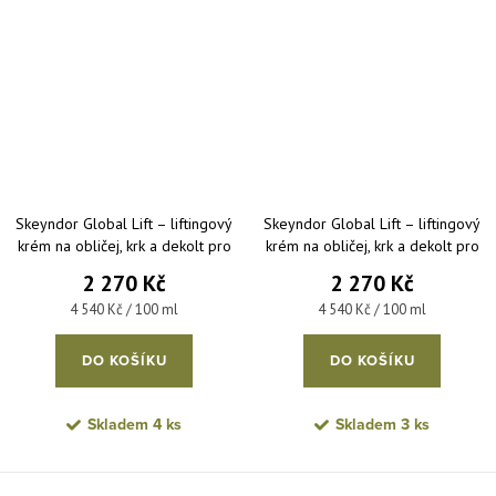
Skeyndor Global Lift – liftingový
Skeyndor Global Lift – liftingový
krém na obličej, krk a dekolt pro
krém na obličej, krk a dekolt pro
normální až smíšenou pleť 50 ml
suchou pleť 50 ml
2 270 Kč
2 270 Kč
Měrná cena:
Měrná cena:
4 540 Kč / 100 ml
4 540 Kč / 100 ml
DO KOŠÍKU
DO KOŠÍKU
Skladem
4 ks
Skladem
3 ks