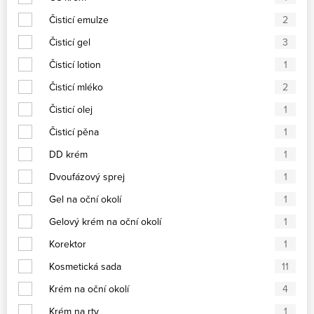
Čisticí emulze
2
Čisticí gel
3
Čisticí lotion
1
Čisticí mléko
2
Čisticí olej
1
Čisticí pěna
1
DD krém
1
Dvoufázový sprej
1
Gel na oční okolí
1
Gelový krém na oční okolí
1
Korektor
1
Kosmetická sada
11
Krém na oční okolí
4
Krém na rty
1