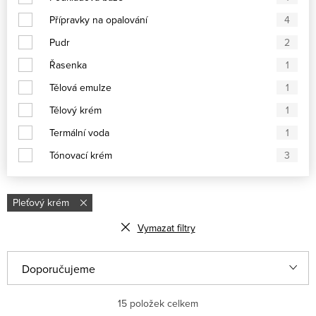
Přípravky na opalování
4
Pudr
2
Řasenka
1
Tělová emulze
1
Tělový krém
1
Termální voda
1
Tónovací krém
3
Pleťový krém
Vymazat filtry
Řazení produktů
Doporučujeme
Nejlevnější
15
položek celkem