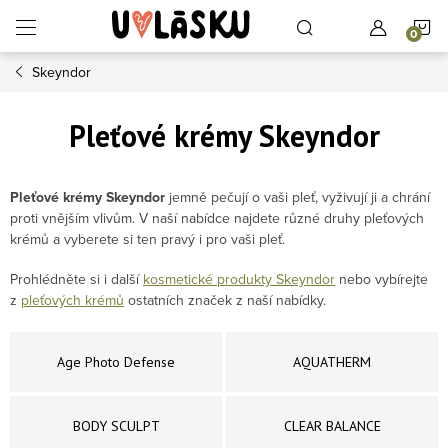
Přejít na obsah
N
Skeyndor
Pleťové krémy Skeyndor
Pleťové krémy Skeyndor
jemně pečují o vaši pleť, vyživují ji a chrání
proti vnějším vlivům. V naší nabídce najdete různé druhy pleťových
krémů a vyberete si ten pravý i pro vaši pleť.
Prohlédněte si i další
kosmetické produkty Skeyndor
nebo vybírejte
z
pleťových krémů
ostatních značek z naší nabídky.
Age Photo Defense
AQUATHERM
BODY SCULPT
CLEAR BALANCE