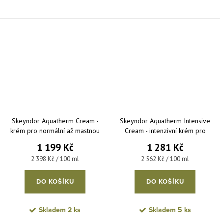
Skeyndor Aquatherm Cream -
Skeyndor Aquatherm Intensive
krém pro normální až mastnou
Cream - intenzivní krém pro
citlivou pleť 50 ml
normální až suchou citlivou pleť
1 199 Kč
1 281 Kč
50 ml
Měrná cena:
Měrná cena:
2 398 Kč / 100 ml
2 562 Kč / 100 ml
DO KOŠÍKU
DO KOŠÍKU
Skladem
2 ks
Skladem
5 ks