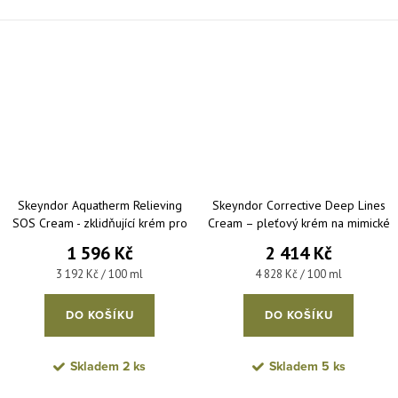
Skeyndor Aquatherm Relieving
Skeyndor Corrective Deep Lines
SOS Cream - zklidňující krém pro
Cream – pleťový krém na mimické
podrážděnou citlivou pleť 50 ml
a hluboké vrásky 50 ml
1 596 Kč
2 414 Kč
Měrná cena:
Měrná cena:
3 192 Kč / 100 ml
4 828 Kč / 100 ml
DO KOŠÍKU
DO KOŠÍKU
Skladem
2 ks
Skladem
5 ks