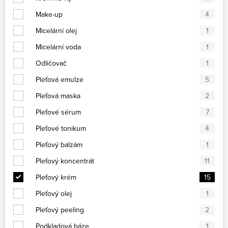
Make-up
4
Micelární olej
1
Micelární voda
1
Odličovač
1
Pleťová emulze
5
Pleťová maska
2
Pleťové sérum
7
Pleťové tonikum
4
Pleťový balzám
1
Pleťový koncentrát
11
Pleťový krém
15
Pleťový olej
1
Pleťový peeling
2
Podkladová báze
1