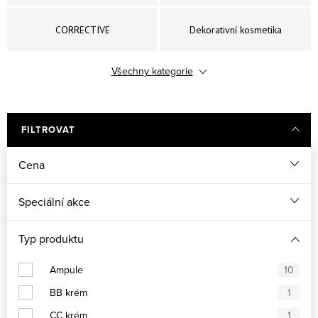
CORRECTIVE
Dekorativní kosmetika
Všechny kategorie
DERMAPEEL PRO
ESSENTIAL
ETERNAL
EXPERT CLEANSE PRO
FILTROVAT
Cena
FOR MEN
GLOBAL LIFT
Speciální akce
POWER C+
POWER HYALURONIC
Typ produktu
SUN EXPERTISE
Uniqcure
Ampule
10
BB krém
1
CC krém
1