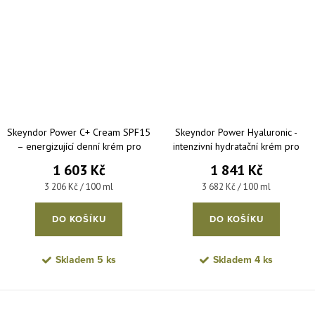
Skeyndor Power C+ Cream SPF15
Skeyndor Power Hyaluronic -
– energizující denní krém pro
intenzivní hydratační krém pro
normální až suchou pleť 50 ml
suchou pleť 50 ml
1 603 Kč
1 841 Kč
Měrná cena:
Měrná cena:
3 206 Kč / 100 ml
3 682 Kč / 100 ml
DO KOŠÍKU
DO KOŠÍKU
Skladem
5 ks
Skladem
4 ks