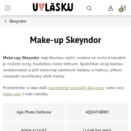
Přejít na obsah
N
Skeyndor
Make-up Skeyndor
Make-upy Skeyndor
mají
dlouhou výdrž, snadno se vrství a nanášet
je můžete prsty, houbičkou nebo štětcem. Spolehlivě skryjí každou
nedokonalost a pleť zanechají sametově hebkou a matnou, přitom
nevytváří nevzhledný efekt masky.
Prohlédněte si také další
kosmetické produkty Skeyndor
nebo více
make-upů
z naší nabídky.
Age Photo Defense
AQUATHERM
BODY SCULPT
CLEAR BALANCE