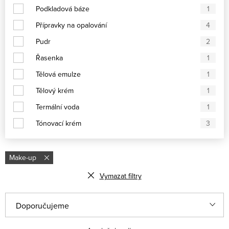
Podkladová báze
1
Přípravky na opalování
4
Pudr
2
Řasenka
1
Tělová emulze
1
Tělový krém
1
Termální voda
1
Tónovací krém
3
Make-up
Vymazat filtry
Řazení produktů
Doporučujeme