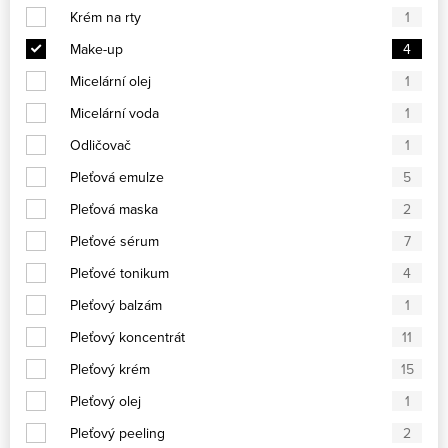
Krém na rty
1
Make-up
4
Micelární olej
1
Micelární voda
1
Odličovač
1
Pleťová emulze
5
Pleťová maska
2
Pleťové sérum
7
Pleťové tonikum
4
Pleťový balzám
1
Pleťový koncentrát
11
Pleťový krém
15
Pleťový olej
1
Pleťový peeling
2