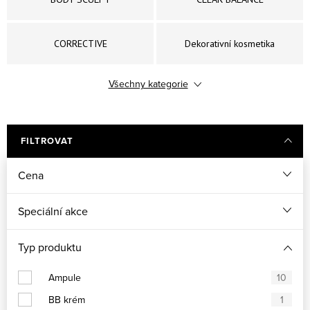
CORRECTIVE
Dekorativní kosmetika
Všechny kategorie
DERMAPEEL PRO
ESSENTIAL
ETERNAL
EXPERT CLEANSE PRO
FILTROVAT
Cena
FOR MEN
GLOBAL LIFT
Speciální akce
POWER C+
POWER HYALURONIC
Typ produktu
SUN EXPERTISE
Uniqcure
Ampule
10
BB krém
1