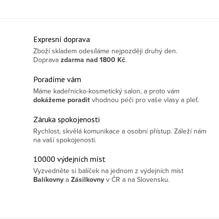
Ovládací prvky výpisu
Expresní doprava
Zboží skladem odesíláme nejpozději druhý den.
Doprava
zdarma
nad 1800 Kč
.
Poradíme vám
Máme kadeřnicko-kosmetický salon, a proto vám
dokážeme poradit
vhodnou péči pro vaše vlasy a pleť.
Záruka spokojenosti
Rychlost, skvělá komunikace a osobní přístup. Záleží nám
na vaší spokojenosti.
10000 výdejních míst
Vyzvedněte si balíček na jednom z výdejních míst
Balíkovny
a
Zásilkovny
v ČR a na Slovensku.