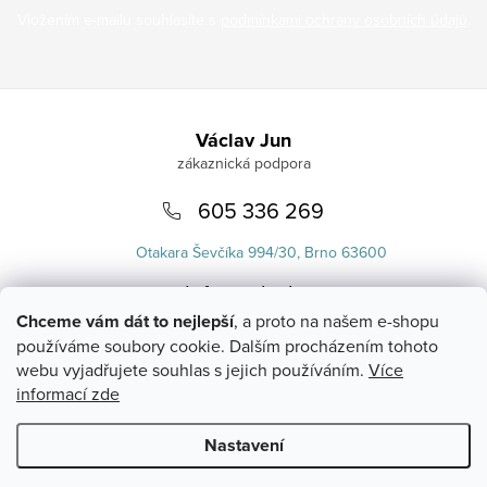
Vložením e-mailu souhlasíte s
podmínkami ochrany osobních údajů
.
Zápatí
Václav Jun
605 336 269
Otakara Ševčíka 994/30, Brno 63600
info
@
uvlasku.cz
Chceme vám dát to nejlepší
, a proto na našem e-shopu
používáme soubory cookie. Dalším procházením tohoto
webu vyjadřujete souhlas s jejich používáním.
Více
informací zde
Nastavení
Copyright 2026
UVlásku.cz
. Všechna práva vyhrazena.
Upravit