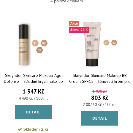
Nejlevnější
4
položek celkem
Nejdražší
Výpis produktů
Akce
Nejprodávanější
-24 %
Abecedně
Skeyndor Skincare Makeup Age
Skeyndor Skincare Makeup BB
Defense – středně krycí make-up
Cream SPF15 – tónovací krém pro
pro zralou pleť 30 ml
všechny typy pleti 40 ml
1 347 Kč
1 070 Kč
803 Kč
Měrná cena:
4 490 Kč / 100 ml
Měrná cena:
2 007,50 Kč / 100 ml
DETAIL
DETAIL
Skladem
2 ks