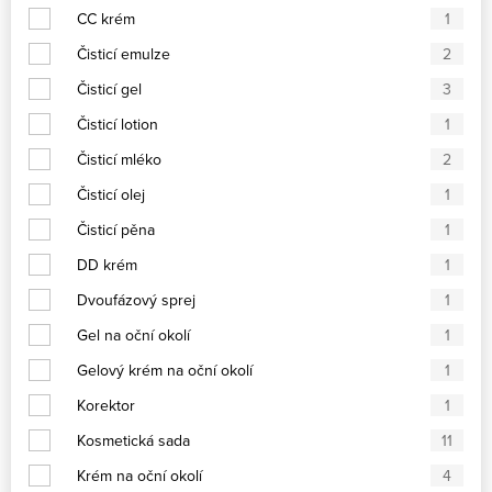
CC krém
1
Čisticí emulze
2
Čisticí gel
3
Čisticí lotion
1
Čisticí mléko
2
Čisticí olej
1
Čisticí pěna
1
DD krém
1
Dvoufázový sprej
1
Gel na oční okolí
1
Gelový krém na oční okolí
1
Korektor
1
Kosmetická sada
11
Krém na oční okolí
4